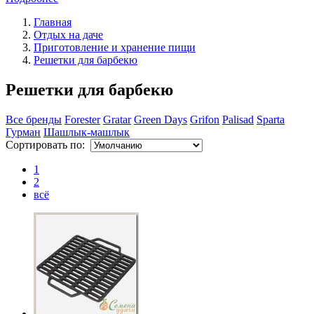
Главная
Отдых на даче
Приготовление и хранение пищи
Решетки для барбекю
Решетки для барбекю
Все бренды
Forester
Gratar
Green Days
Grifon
Palisad
Sparta
Гурман
Шашлык-машлык
Сортировать по:
1
2
всё