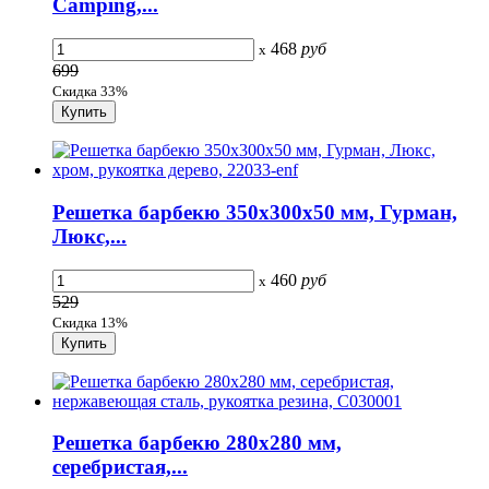
Camping,...
468
руб
x
699
Скидка 33%
Решетка барбекю 350х300х50 мм, Гурман,
Люкс,...
460
руб
x
529
Скидка 13%
Решетка барбекю 280х280 мм,
серебристая,...