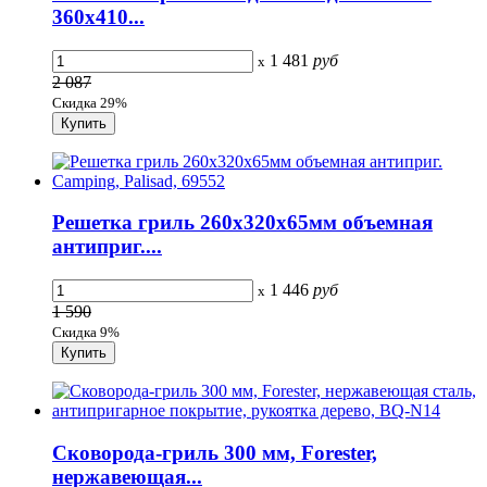
360х410...
1 481
руб
x
2 087
Скидка 29%
Решетка гриль 260х320х65мм объемная
антиприг....
1 446
руб
x
1 590
Скидка 9%
Сковорода-гриль 300 мм, Forester,
нержавеющая...