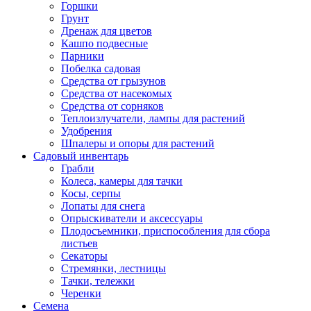
Горшки
Грунт
Дренаж для цветов
Кашпо подвесные
Парники
Побелка садовая
Средства от грызунов
Средства от насекомых
Средства от сорняков
Теплоизлучатели, лампы для растений
Удобрения
Шпалеры и опоры для растений
Садовый инвентарь
Грабли
Колеса, камеры для тачки
Косы, серпы
Лопаты для снега
Опрыскиватели и аксессуары
Плодосъемники, приспособления для сбора
листьев
Секаторы
Стремянки, лестницы
Тачки, тележки
Черенки
Семена