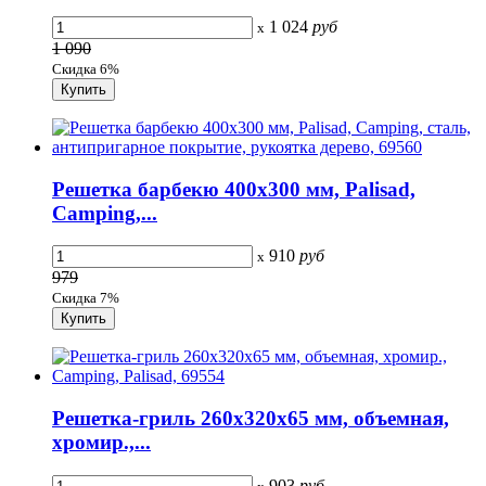
1 024
руб
x
1 090
Скидка 6%
Решетка барбекю 400х300 мм, Palisad,
Camping,...
910
руб
x
979
Скидка 7%
Решетка-гриль 260х320х65 мм, объемная,
хромир.,...
903
руб