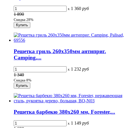
1 360
руб
x
1 890
Скидка 28%
Решетка гриль 260х350мм антиприг.
Camping,...
1 232
руб
x
1 340
Скидка 8%
Решетка барбекю 380х260 мм, Forester,...
1 149
руб
x