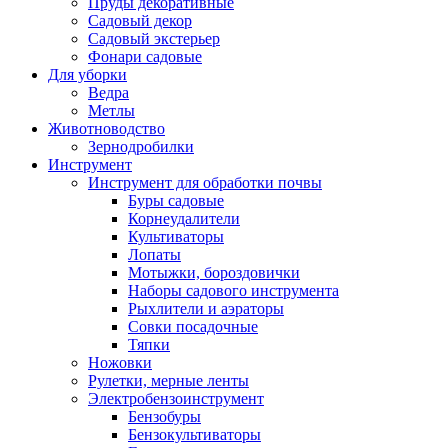
Пруды декоративные
Садовый декор
Садовый экстерьер
Фонари садовые
Для уборки
Ведра
Метлы
Животноводство
Зернодробилки
Инструмент
Инструмент для обработки почвы
Буры садовые
Корнеудалители
Культиваторы
Лопаты
Мотыжки, бороздовички
Наборы садового инструмента
Рыхлители и аэраторы
Совки посадочные
Тяпки
Ножовки
Рулетки, мерные ленты
Электробензоинструмент
Бензобуры
Бензокультиваторы