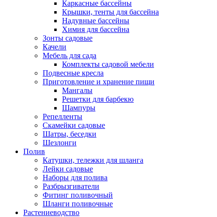
Каркасные бассейны
Крышки, тенты для бассейна
Надувные бассейны
Химия для бассейна
Зонты садовые
Качели
Мебель для сада
Комплекты садовой мебели
Подвесные кресла
Приготовление и хранение пищи
Мангалы
Решетки для барбекю
Шампуры
Репелленты
Скамейки садовые
Шатры, беседки
Шезлонги
Полив
Катушки, тележки для шланга
Лейки садовые
Наборы для полива
Разбрызгиватели
Фитинг поливочный
Шланги поливочные
Растениеводство