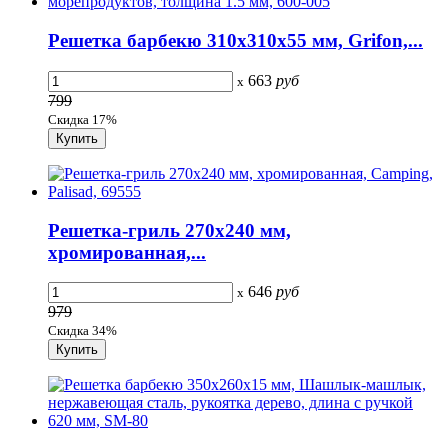
Решетка барбекю 310х310х55 мм, Grifon,...
663
руб
x
799
Скидка 17%
Решетка-гриль 270х240 мм,
хромированная,...
646
руб
x
979
Скидка 34%