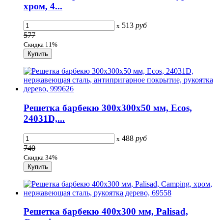
хром, 4...
513
руб
x
577
Скидка 11%
Решетка барбекю 300х300х50 мм, Ecos,
24031D,...
488
руб
x
740
Скидка 34%
Решетка барбекю 400х300 мм, Palisad,