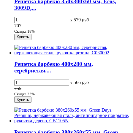
Решетка барбекю 350х300х60 мм, Ecos,
3009D,...
579
руб
x
707
Скидка 18%
Решетка барбекю 400х280 мм,
серебристая,...
566
руб
x
755
Скидка 25%
Решетка барбекю 380х260х55 мм, Green