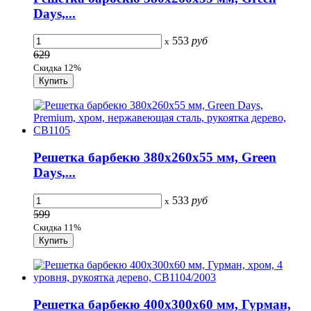
Days,...
553
руб
x
629
Скидка 12%
Решетка барбекю 380х260х55 мм, Green
Days,...
533
руб
x
599
Скидка 11%
Решетка барбекю 400х300х60 мм, Гурман,