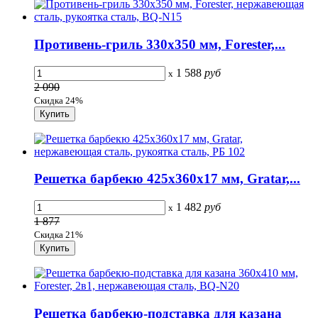
Противень-гриль 330х350 мм, Forester,...
1 588
руб
x
2 090
Скидка 24%
Решетка барбекю 425х360х17 мм, Gratar,...
1 482
руб
x
1 877
Скидка 21%
Решетка барбекю-подставка для казана