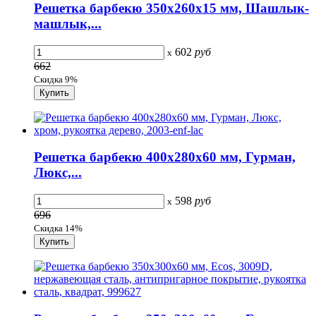
Решетка барбекю 350х260х15 мм, Шашлык-
машлык,...
602
руб
x
662
Скидка 9%
Решетка барбекю 400х280х60 мм, Гурман,
Люкс,...
598
руб
x
696
Скидка 14%