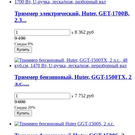
Триммер электрический, Huter, GET-1700В,
2.3...
8 362
руб
x
9 190
Скидка 9%
Триммер бензиновый, Huter, GGT-1500TX, 2
л.с.,...
7 752
руб
x
9 690
Скидка 20%