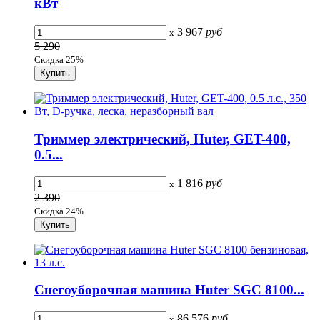
кВт
3 967
руб
x
5 290
Скидка 25%
Триммер электрический, Huter, GET-400,
0.5...
1 816
руб
x
2 390
Скидка 24%
Снегоуборочная машина Huter SGC 8100...
86 576
руб
x