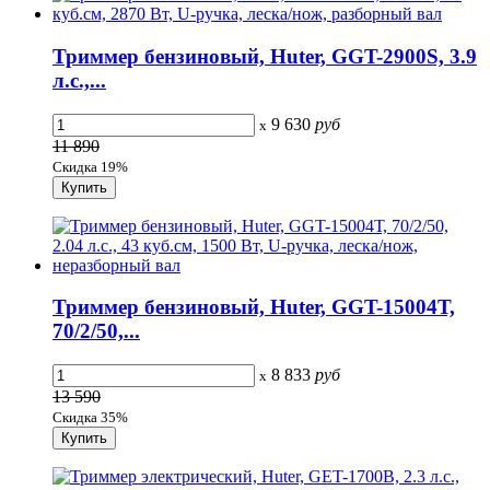
Триммер бензиновый, Huter, GGT-2900S, 3.9
л.с.,...
9 630
руб
x
11 890
Скидка 19%
Триммер бензиновый, Huter, GGT-15004Т,
70/2/50,...
8 833
руб
x
13 590
Скидка 35%