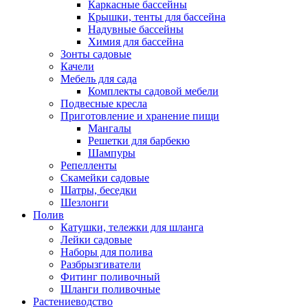
Каркасные бассейны
Крышки, тенты для бассейна
Надувные бассейны
Химия для бассейна
Зонты садовые
Качели
Мебель для сада
Комплекты садовой мебели
Подвесные кресла
Приготовление и хранение пищи
Мангалы
Решетки для барбекю
Шампуры
Репелленты
Скамейки садовые
Шатры, беседки
Шезлонги
Полив
Катушки, тележки для шланга
Лейки садовые
Наборы для полива
Разбрызгиватели
Фитинг поливочный
Шланги поливочные
Растениеводство