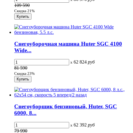
109 590
Скидка 21%
Снегоуборочная машина Huter SGC 4100
Wide...
62 824
руб
x
81 590
Скидка 23%
Снегоуборщик бензиновый, Huter, SGC
6000, 8...
62 392
руб
x
79 990