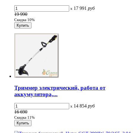
17 991
руб
x
19 990
Скидка 10%
Триммер электрический, работа от
аккумулятора,...
14 854
руб
x
16 690
Скидка 11%