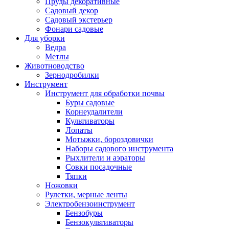
Пруды декоративные
Садовый декор
Садовый экстерьер
Фонари садовые
Для уборки
Ведра
Метлы
Животноводство
Зернодробилки
Инструмент
Инструмент для обработки почвы
Буры садовые
Корнеудалители
Культиваторы
Лопаты
Мотыжки, бороздовички
Наборы садового инструмента
Рыхлители и аэраторы
Совки посадочные
Тяпки
Ножовки
Рулетки, мерные ленты
Электробензоинструмент
Бензобуры
Бензокультиваторы