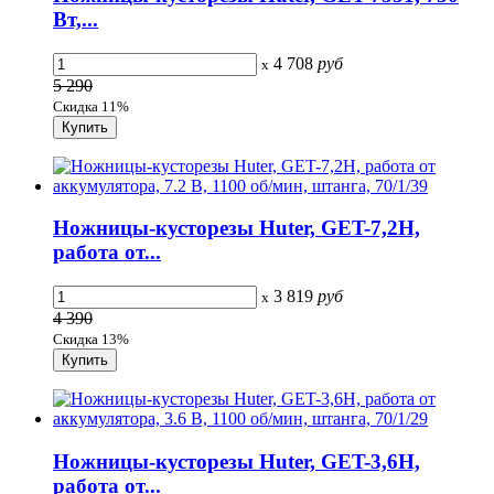
Вт,...
4 708
руб
x
5 290
Скидка 11%
Ножницы-кусторезы Huter, GET-7,2Н,
работа от...
3 819
руб
x
4 390
Скидка 13%
Ножницы-кусторезы Huter, GET-3,6Н,
работа от...