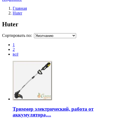
Главная
Huter
Huter
Сортировать по:
1
2
всё
Триммер электрический, работа от
аккумулятора,...