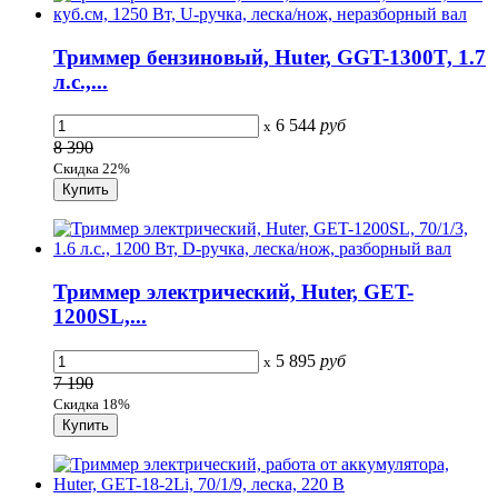
Триммер бензиновый, Huter, GGT-1300T, 1.7
л.с.,...
6 544
руб
x
8 390
Скидка 22%
Триммер электрический, Huter, GET-
1200SL,...
5 895
руб
x
7 190
Скидка 18%