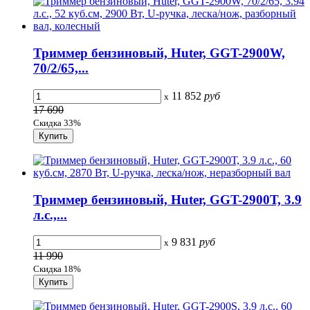
Триммер бензиновый, Huter, GGT-2900W,
70/2/65,...
11 852
руб
x
17 690
Скидка 33%
Триммер бензиновый, Huter, GGT-2900Т, 3.9
л.с.,...
9 831
руб
x
11 990
Скидка 18%