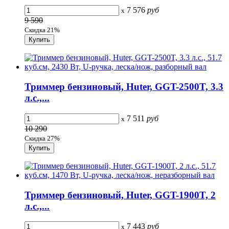
7 576
руб
x
9 590
Скидка 21%
Триммер бензиновый, Huter, GGT-2500T, 3.3
л.с.,...
7 511
руб
x
10 290
Скидка 27%
Триммер бензиновый, Huter, GGT-1900T, 2
л.с.,...
7 443
руб
x