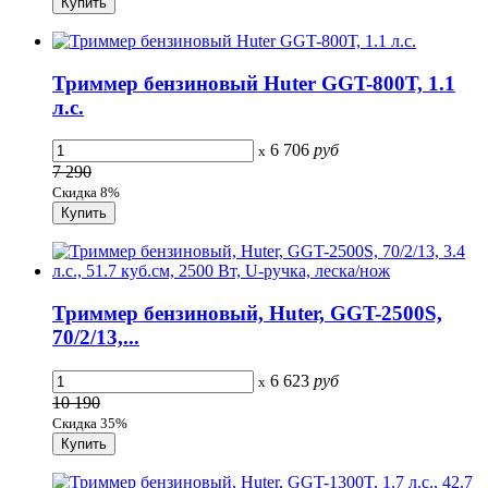
Триммер бензиновый Huter GGT-800Т, 1.1
л.с.
6 706
руб
x
7 290
Скидка 8%
Триммер бензиновый, Huter, GGT-2500S,
70/2/13,...
6 623
руб
x
10 190
Скидка 35%