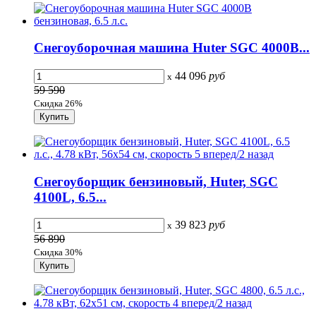
Снегоуборочная машина Huter SGC 4000В...
44 096
руб
x
59 590
Скидка 26%
Снегоуборщик бензиновый, Huter, SGC
4100L, 6.5...
39 823
руб
x
56 890
Скидка 30%