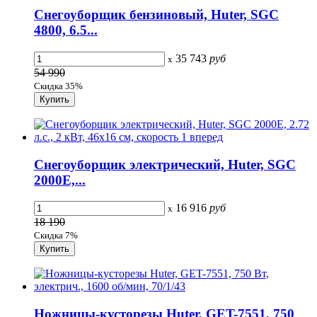
Снегоуборщик бензиновый, Huter, SGC
4800, 6.5...
35 743
руб
x
54 990
Скидка 35%
Снегоуборщик электрический, Huter, SGC
2000E,...
16 916
руб
x
18 190
Скидка 7%
Ножницы-кусторезы Huter, GET-7551, 750