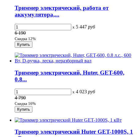
Триммер электрический, работа от
аккумулятора,...
5 447
руб
x
6 190
Скидка 12%
Триммер электрический, Huter, GET-600,
0.8...
4 023
руб
x
4 790
Скидка 16%
Триммер электрический Huter GET-1000S, 1