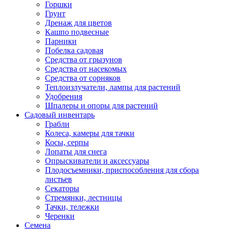
Горшки
Грунт
Дренаж для цветов
Кашпо подвесные
Парники
Побелка садовая
Средства от грызунов
Средства от насекомых
Средства от сорняков
Теплоизлучатели, лампы для растений
Удобрения
Шпалеры и опоры для растений
Садовый инвентарь
Грабли
Колеса, камеры для тачки
Косы, серпы
Лопаты для снега
Опрыскиватели и аксессуары
Плодосъемники, приспособления для сбора
листьев
Секаторы
Стремянки, лестницы
Тачки, тележки
Черенки
Семена