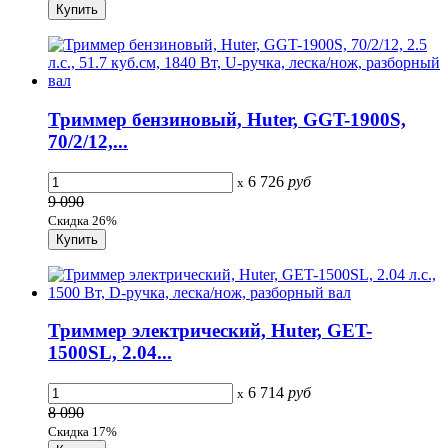
Триммер бензиновый, Huter, GGT-1900S,
70/2/12,...
6 726
руб
x
9 090
Скидка 26%
Триммер электрический, Huter, GET-
1500SL, 2.04...
6 714
руб
x
8 090
Скидка 17%