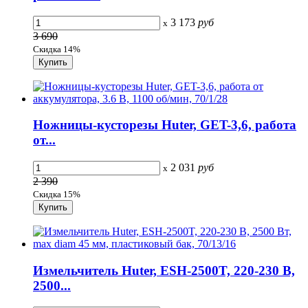
3 173
руб
x
3 690
Скидка 14%
Ножницы-кусторезы Huter, GET-3,6, работа
от...
2 031
руб
x
2 390
Скидка 15%
Измельчитель Huter, ESH-2500T, 220-230 В,
2500...