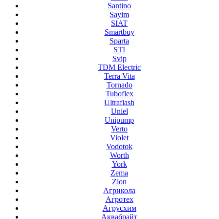
Santino
Sayim
SIAT
Smartbuy
Sparta
STI
Svip
TDM Electric
Terra Vita
Tornado
Tuboflex
Ultraflash
Uniel
Unipump
Verto
Violet
Vodotok
Worth
York
Zema
Zion
Агрикола
Агротех
Агрусхим
Аквабрайт