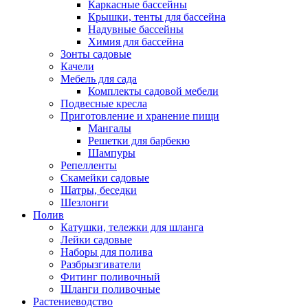
Каркасные бассейны
Крышки, тенты для бассейна
Надувные бассейны
Химия для бассейна
Зонты садовые
Качели
Мебель для сада
Комплекты садовой мебели
Подвесные кресла
Приготовление и хранение пищи
Мангалы
Решетки для барбекю
Шампуры
Репелленты
Скамейки садовые
Шатры, беседки
Шезлонги
Полив
Катушки, тележки для шланга
Лейки садовые
Наборы для полива
Разбрызгиватели
Фитинг поливочный
Шланги поливочные
Растениеводство