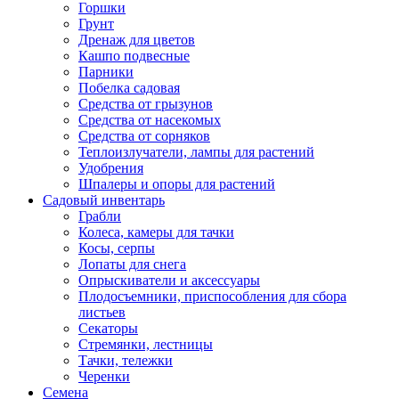
Горшки
Грунт
Дренаж для цветов
Кашпо подвесные
Парники
Побелка садовая
Средства от грызунов
Средства от насекомых
Средства от сорняков
Теплоизлучатели, лампы для растений
Удобрения
Шпалеры и опоры для растений
Садовый инвентарь
Грабли
Колеса, камеры для тачки
Косы, серпы
Лопаты для снега
Опрыскиватели и аксессуары
Плодосъемники, приспособления для сбора
листьев
Секаторы
Стремянки, лестницы
Тачки, тележки
Черенки
Семена