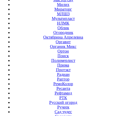
Милих
Мираторг
МЛШЗ
Мультипласт
НЛМК
Облик
Огородник
Октябрина Апрелевна
Оргавит
Органик Микс
Ортон
Поиск
Полимерлист
Прима
Протэкт
Радиан
Раптор
РемоКолор
Ресанта
Рефтамид
РТК
Русский огород
Ручеек
Сад чудес