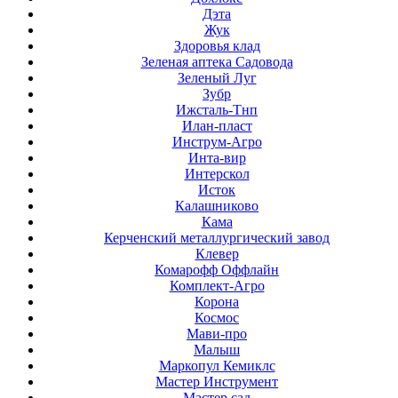
Дэта
Жук
Здоровья клад
Зеленая аптека Садовода
Зеленый Луг
Зубр
Ижсталь-Тнп
Илан-пласт
Инструм-Агро
Инта-вир
Интерскол
Исток
Калашниково
Кама
Керченский металлургический завод
Клевер
Комарофф Оффлайн
Комплект-Агро
Корона
Космос
Мави-про
Малыш
Маркопул Кемиклс
Мастер Инструмент
Мастер сад