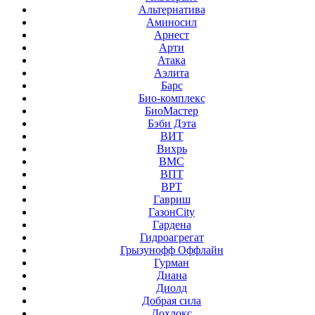
Альтернатива
Аминосил
Арнест
Арти
Атака
Аэлита
Барс
Био-комплекс
БиоМастер
Бэби Дэта
ВИТ
Вихрь
ВМС
ВПТ
ВРТ
Гавриш
ГазонCity
Гардена
Гидроагрегат
Грызунофф Оффлайн
Гурман
Диана
Диолд
Добрая сила
Дохлокс