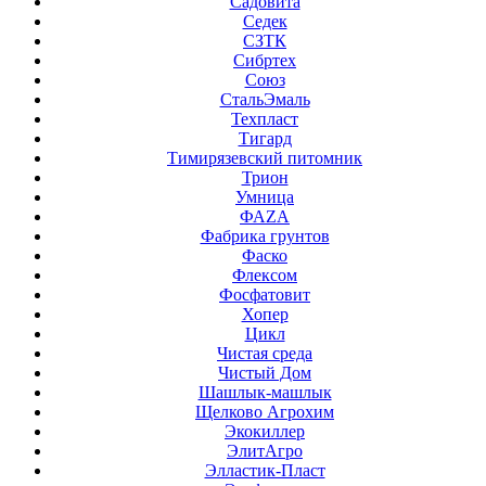
Садовита
Седек
СЗТК
Сибртех
Союз
СтальЭмаль
Техпласт
Тигард
Тимирязевский питомник
Трион
Умница
ФАZА
Фабрика грунтов
Фаско
Флексом
Фосфатовит
Хопер
Цикл
Чистая среда
Чистый Дом
Шашлык-машлык
Щелково Агрохим
Экокиллер
ЭлитАгро
Элластик-Пласт