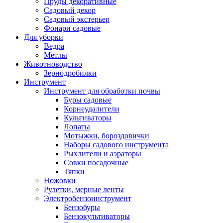
Пруды декоративные
Садовый декор
Садовый экстерьер
Фонари садовые
Для уборки
Ведра
Метлы
Животноводство
Зернодробилки
Инструмент
Инструмент для обработки почвы
Буры садовые
Корнеудалители
Культиваторы
Лопаты
Мотыжки, бороздовички
Наборы садового инструмента
Рыхлители и аэраторы
Совки посадочные
Тяпки
Ножовки
Рулетки, мерные ленты
Электробензоинструмент
Бензобуры
Бензокультиваторы