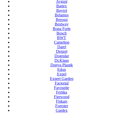
Avgust
Bartex
Bayrol
Belamos
Berossi
Bestway
Bona Forte
Bosch
BWT
Camelion
Darel
Denzel
Dogrular
Dr.Klaus
Dunya Plastik
Edon
Expel
Expert Garden
Factorial
Favourite
Fertika
Firewood
Fiskars
Forester
Gardex