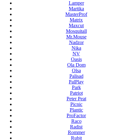
Lamper
Martika
MasterProf
Matrix
Maxcut
Mosquitall
Mr.Mouse
Nadzor
Nika
NV
Oasis
Ola Dom
Olsa
Palisad
PalPlay
Park
Patriot
Peter Peat
Picnic
Plantic
ProFactor
Raco
Radist
Rommer
Rubit