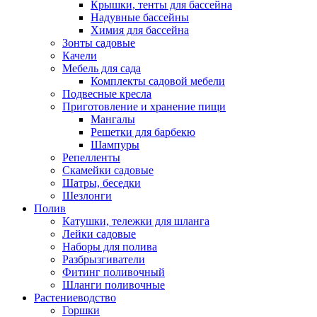
Крышки, тенты для бассейна
Надувные бассейны
Химия для бассейна
Зонты садовые
Качели
Мебель для сада
Комплекты садовой мебели
Подвесные кресла
Приготовление и хранение пищи
Мангалы
Решетки для барбекю
Шампуры
Репелленты
Скамейки садовые
Шатры, беседки
Шезлонги
Полив
Катушки, тележки для шланга
Лейки садовые
Наборы для полива
Разбрызгиватели
Фитинг поливочный
Шланги поливочные
Растениеводство
Горшки