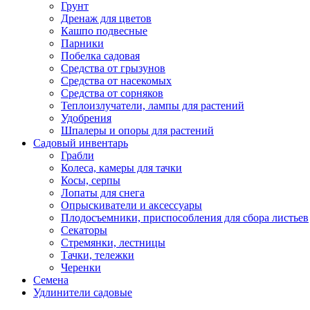
Грунт
Дренаж для цветов
Кашпо подвесные
Парники
Побелка садовая
Средства от грызунов
Средства от насекомых
Средства от сорняков
Теплоизлучатели, лампы для растений
Удобрения
Шпалеры и опоры для растений
Садовый инвентарь
Грабли
Колеса, камеры для тачки
Косы, серпы
Лопаты для снега
Опрыскиватели и аксессуары
Плодосъемники, приспособления для сбора листьев
Секаторы
Стремянки, лестницы
Тачки, тележки
Черенки
Семена
Удлинители садовые