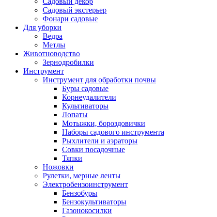
Садовый декор
Садовый экстерьер
Фонари садовые
Для уборки
Ведра
Метлы
Животноводство
Зернодробилки
Инструмент
Инструмент для обработки почвы
Буры садовые
Корнеудалители
Культиваторы
Лопаты
Мотыжки, бороздовички
Наборы садового инструмента
Рыхлители и аэраторы
Совки посадочные
Тяпки
Ножовки
Рулетки, мерные ленты
Электробензоинструмент
Бензобуры
Бензокультиваторы
Газонокосилки