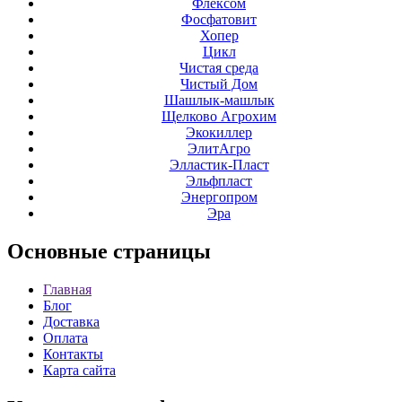
Флексом
Фосфатовит
Хопер
Цикл
Чистая среда
Чистый Дом
Шашлык-машлык
Щелково Агрохим
Экокиллер
ЭлитАгро
Элластик-Пласт
Эльфпласт
Энергопром
Эра
Основные
страницы
Главная
Блог
Доставка
Оплата
Контакты
Карта сайта