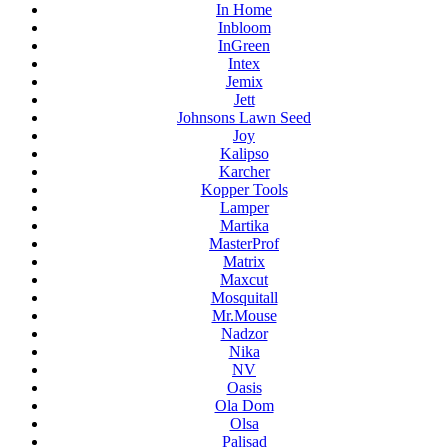
In Home
Inbloom
InGreen
Intex
Jemix
Jett
Johnsons Lawn Seed
Joy
Kalipso
Karcher
Kopper Tools
Lamper
Martika
MasterProf
Matrix
Maxcut
Mosquitall
Mr.Mouse
Nadzor
Nika
NV
Oasis
Ola Dom
Olsa
Palisad