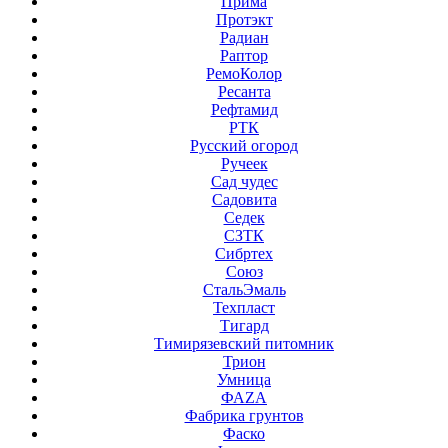
Прима
Протэкт
Радиан
Раптор
РемоКолор
Ресанта
Рефтамид
РТК
Русский огород
Ручеек
Сад чудес
Садовита
Седек
СЗТК
Сибртех
Союз
СтальЭмаль
Техпласт
Тигард
Тимирязевский питомник
Трион
Умница
ФАZА
Фабрика грунтов
Фаско