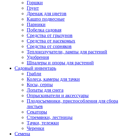
Горшки
Грунт
Дренаж для цветов
Кашпо подвесные
Парники
Побелка садовая
Средства от грызунов
Средства от насекомых
Средства от сорняков
Теплоизлучатели, лампы для растений
Удобрения
Шпалеры и опоры для растений
Садовый инвентарь
Грабли
Колеса, камеры для тачки
Косы, серпы
Лопаты для снега
Опрыскиватели и аксессуары
Плодосъемники, приспособления для сбора
листьев
Секаторы
Стремянки, лестницы
Тачки, тележки
Черенки
Семена