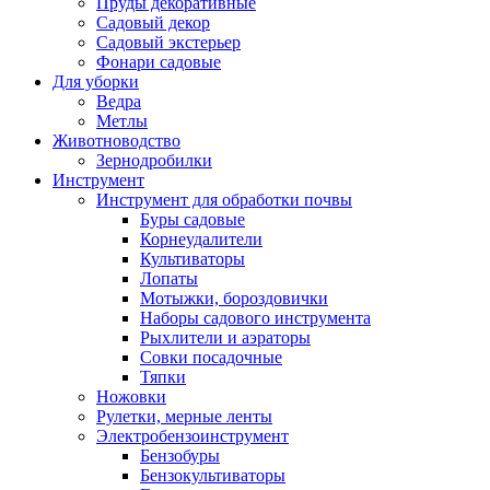
Пруды декоративные
Садовый декор
Садовый экстерьер
Фонари садовые
Для уборки
Ведра
Метлы
Животноводство
Зернодробилки
Инструмент
Инструмент для обработки почвы
Буры садовые
Корнеудалители
Культиваторы
Лопаты
Мотыжки, бороздовички
Наборы садового инструмента
Рыхлители и аэраторы
Совки посадочные
Тяпки
Ножовки
Рулетки, мерные ленты
Электробензоинструмент
Бензобуры
Бензокультиваторы