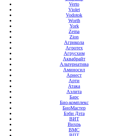
Verto
Violet
Vodotok
Worth
York
Zema
Zion
Агрикола
Агротех
Агрусхим
Аквабрайт
Альтернатива
Аминосил
Арнест
Арти
Атака
Аэлита
Барс
Био-комплекс
БиоМастер
Бэби Дэта
ВИТ
Вихрь
ВМС
ВПТ