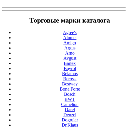
Торговые марки каталога
Agree's
Alumet
Amigo
Argus
Arno
Avgust
Bartex
Bayrol
Belamos
Berossi
Bestway
Bona Forte
Bosch
BWT
Camelion
Darel
Denzel
Dogrular
Dr.Klaus