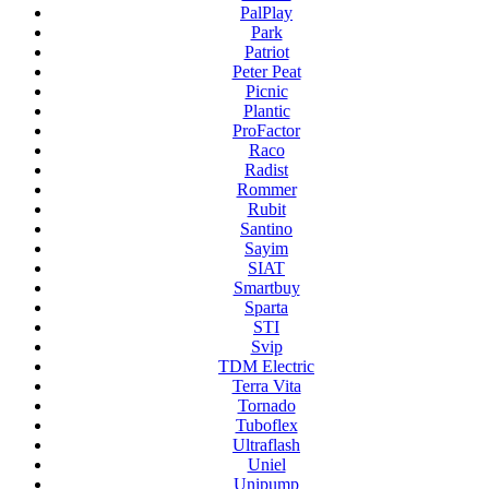
PalPlay
Park
Patriot
Peter Peat
Picnic
Plantic
ProFactor
Raco
Radist
Rommer
Rubit
Santino
Sayim
SIAT
Smartbuy
Sparta
STI
Svip
TDM Electric
Terra Vita
Tornado
Tuboflex
Ultraflash
Uniel
Unipump