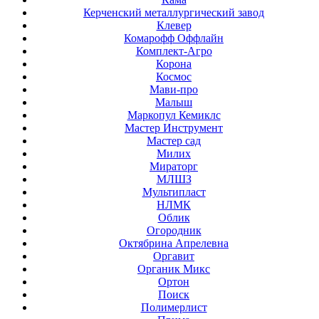
Керченский металлургический завод
Клевер
Комарофф Оффлайн
Комплект-Агро
Корона
Космос
Мави-про
Малыш
Маркопул Кемиклс
Мастер Инструмент
Мастер сад
Милих
Мираторг
МЛШЗ
Мультипласт
НЛМК
Облик
Огородник
Октябрина Апрелевна
Оргавит
Органик Микс
Ортон
Поиск
Полимерлист