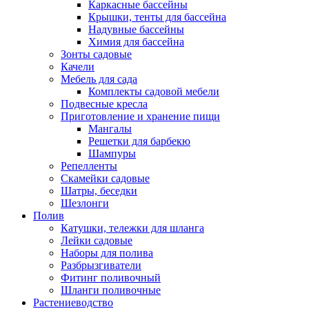
Каркасные бассейны
Крышки, тенты для бассейна
Надувные бассейны
Химия для бассейна
Зонты садовые
Качели
Мебель для сада
Комплекты садовой мебели
Подвесные кресла
Приготовление и хранение пищи
Мангалы
Решетки для барбекю
Шампуры
Репелленты
Скамейки садовые
Шатры, беседки
Шезлонги
Полив
Катушки, тележки для шланга
Лейки садовые
Наборы для полива
Разбрызгиватели
Фитинг поливочный
Шланги поливочные
Растениеводство