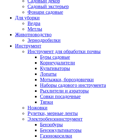
Садовый декор
Садовый экстерьер
Фонари садовые
Для уборки
Ведра
Метлы
Животноводство
Зернодробилки
Инструмент
Инструмент для обработки почвы
Буры садовые
Корнеудалители
Культиваторы
Лопаты
Мотыжки, бороздовички
Наборы садового инструмента
Рыхлители и аэраторы
Совки посадочные
Тяпки
Ножовки
Рулетки, мерные ленты
Электробензоинструмент
Бензобуры
Бензокультиваторы
Газонокосилки