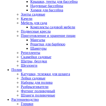
Крышки, тенты для бассейна
Надувные бассейны
Химия для бассейна
Зонты садовые
Качели
Мебель для сада
Комплекты садовой мебели
Подвесные кресла
Приготовление и хранение пищи
Мангалы
Решетки для барбекю
Шампуры
Репелленты
Скамейки садовые
Шатры, беседки
Шезлонги
Полив
Катушки, тележки для шланга
Лейки садовые
Наборы для полива
Разбрызгиватели
Фитинг поливочный
Шланги поливочные
Растениеводство
Горшки