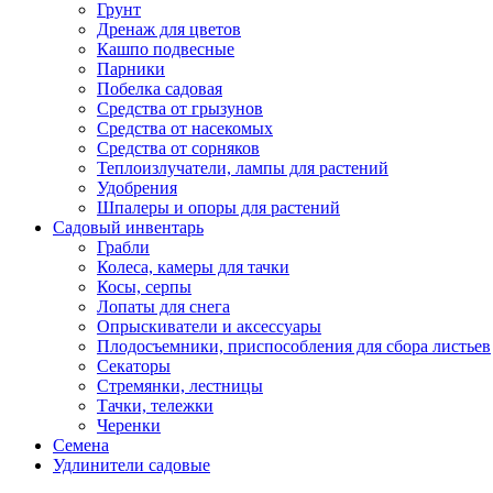
Грунт
Дренаж для цветов
Кашпо подвесные
Парники
Побелка садовая
Средства от грызунов
Средства от насекомых
Средства от сорняков
Теплоизлучатели, лампы для растений
Удобрения
Шпалеры и опоры для растений
Садовый инвентарь
Грабли
Колеса, камеры для тачки
Косы, серпы
Лопаты для снега
Опрыскиватели и аксессуары
Плодосъемники, приспособления для сбора листьев
Секаторы
Стремянки, лестницы
Тачки, тележки
Черенки
Семена
Удлинители садовые