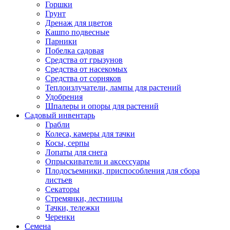
Горшки
Грунт
Дренаж для цветов
Кашпо подвесные
Парники
Побелка садовая
Средства от грызунов
Средства от насекомых
Средства от сорняков
Теплоизлучатели, лампы для растений
Удобрения
Шпалеры и опоры для растений
Садовый инвентарь
Грабли
Колеса, камеры для тачки
Косы, серпы
Лопаты для снега
Опрыскиватели и аксессуары
Плодосъемники, приспособления для сбора
листьев
Секаторы
Стремянки, лестницы
Тачки, тележки
Черенки
Семена