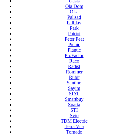
Oasis
Ola Dom
Olsa
Palisad
PalPlay
Park
Patriot
Peter Peat
Picnic
Plantic
ProFactor
Raco
Radist
Rommer
Rubit
Santino
Sayim
SIAT
Smartbuy
Sparta
STI
Svip
TDM Electric
Terra Vita
Tornado