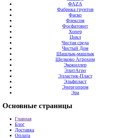
ФАZА
Фабрика грунтов
Фаско
Флексом
Фосфатовит
Хопер
Цикл
Чистая среда
Чистый Дом
Шашлык-машлык
Щелково Агрохим
Экокиллер
ЭлитАгро
Элластик-Пласт
Эльфпласт
Энергопром
Эра
Основные
страницы
Главная
Блог
Доставка
Оплата