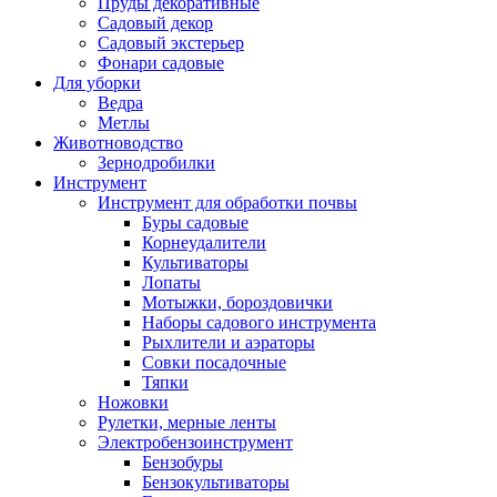
Пруды декоративные
Садовый декор
Садовый экстерьер
Фонари садовые
Для уборки
Ведра
Метлы
Животноводство
Зернодробилки
Инструмент
Инструмент для обработки почвы
Буры садовые
Корнеудалители
Культиваторы
Лопаты
Мотыжки, бороздовички
Наборы садового инструмента
Рыхлители и аэраторы
Совки посадочные
Тяпки
Ножовки
Рулетки, мерные ленты
Электробензоинструмент
Бензобуры
Бензокультиваторы