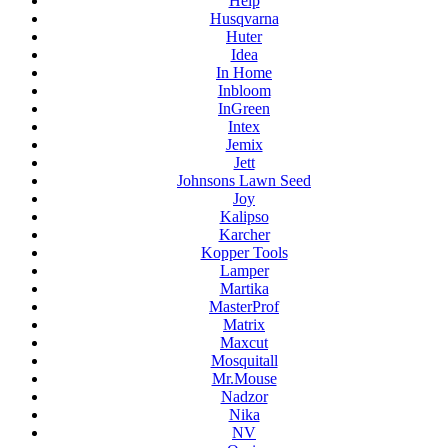
Help
Husqvarna
Huter
Idea
In Home
Inbloom
InGreen
Intex
Jemix
Jett
Johnsons Lawn Seed
Joy
Kalipso
Karcher
Kopper Tools
Lamper
Martika
MasterProf
Matrix
Maxcut
Mosquitall
Mr.Mouse
Nadzor
Nika
NV