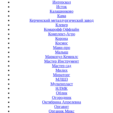
Интерскол
Исток
Калашниково
Кама
Керченский металлургический завод
Клевер
Комарофф Оффлайн
Комплект-Агро
Корона
Космос
Мави-про
Малыш
Маркопул Кемиклс
Мастер Инструмент
Мастер сад
Милих
Мираторг
МЛШЗ
Мультипласт
НЛМК
Облик
Огородник
Октябрина Апрелевна
Оргавит
Органик Микс