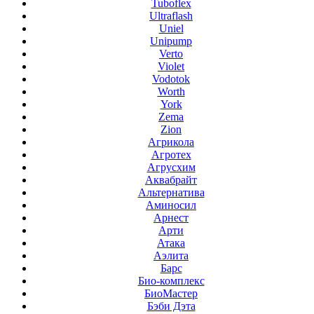
Tuboflex
Ultraflash
Uniel
Unipump
Verto
Violet
Vodotok
Worth
York
Zema
Zion
Агрикола
Агротех
Агрусхим
Аквабрайт
Альтернатива
Аминосил
Арнест
Арти
Атака
Аэлита
Барс
Био-комплекс
БиоМастер
Бэби Дэта