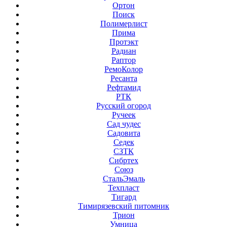
Ортон
Поиск
Полимерлист
Прима
Протэкт
Радиан
Раптор
РемоКолор
Ресанта
Рефтамид
РТК
Русский огород
Ручеек
Сад чудес
Садовита
Седек
СЗТК
Сибртех
Союз
СтальЭмаль
Техпласт
Тигард
Тимирязевский питомник
Трион
Умница