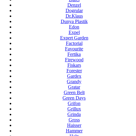
Denzel
Dogrular
Dr.Klaus
Dunya Plastik
Edon
Expel
Expert Garden
Factorial
Favourite
Fertika
Firewood
Fiskars
Forester
Gardex
Grandy
Gratar
Green Belt
Green Days
Grifon
Grillux
Grinda
Gross
Haisser
Hammer