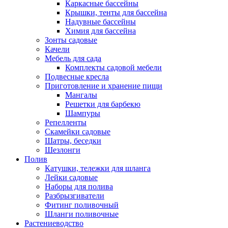
Каркасные бассейны
Крышки, тенты для бассейна
Надувные бассейны
Химия для бассейна
Зонты садовые
Качели
Мебель для сада
Комплекты садовой мебели
Подвесные кресла
Приготовление и хранение пищи
Мангалы
Решетки для барбекю
Шампуры
Репелленты
Скамейки садовые
Шатры, беседки
Шезлонги
Полив
Катушки, тележки для шланга
Лейки садовые
Наборы для полива
Разбрызгиватели
Фитинг поливочный
Шланги поливочные
Растениеводство