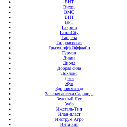
ВИТ
Вихрь
ВМС
ВПТ
ВРТ
Гавриш
ГазонCity
Гардена
Гидроагрегат
Грызунофф Оффлайн
Гурман
Диана
Диолд
Добрая сила
Дохлокс
Дэта
Жук
Здоровья клад
Зеленая аптека Садовода
Зеленый Луг
Зубр
Ижсталь-Тнп
Илан-пласт
Инструм-Агро
Инта-вир