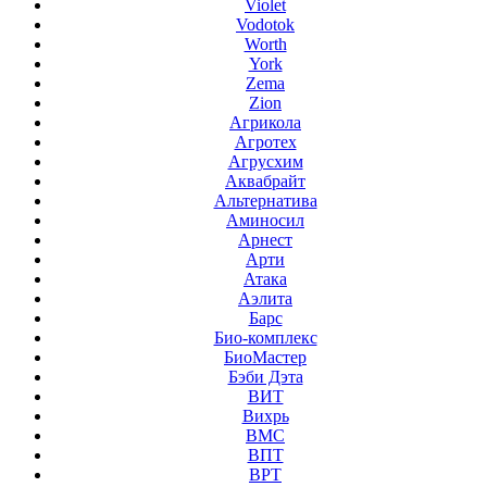
Violet
Vodotok
Worth
York
Zema
Zion
Агрикола
Агротех
Агрусхим
Аквабрайт
Альтернатива
Аминосил
Арнест
Арти
Атака
Аэлита
Барс
Био-комплекс
БиоМастер
Бэби Дэта
ВИТ
Вихрь
ВМС
ВПТ
ВРТ