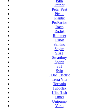
Park
Patriot
Peter Peat
Picnic
Plantic
ProFactor
Raco
Radist
Rommer
Rubit
Santino
Sayim
SIAT
Smartbuy
Sparta
STI
Svip
TDM Electric
Terra Vita
Tornado
Tuboflex
Ultraflash
Uniel
Unipump
Verto