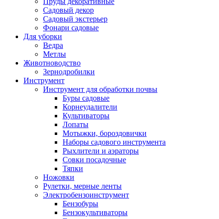
Пруды декоративные
Садовый декор
Садовый экстерьер
Фонари садовые
Для уборки
Ведра
Метлы
Животноводство
Зернодробилки
Инструмент
Инструмент для обработки почвы
Буры садовые
Корнеудалители
Культиваторы
Лопаты
Мотыжки, бороздовички
Наборы садового инструмента
Рыхлители и аэраторы
Совки посадочные
Тяпки
Ножовки
Рулетки, мерные ленты
Электробензоинструмент
Бензобуры
Бензокультиваторы