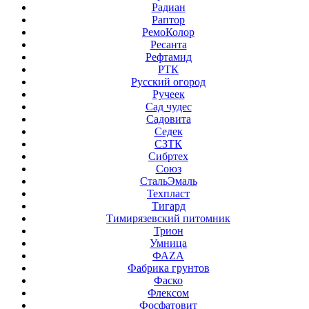
Радиан
Раптор
РемоКолор
Ресанта
Рефтамид
РТК
Русский огород
Ручеек
Сад чудес
Садовита
Седек
СЗТК
Сибртех
Союз
СтальЭмаль
Техпласт
Тигард
Тимирязевский питомник
Трион
Умница
ФАZА
Фабрика грунтов
Фаско
Флексом
Фосфатовит