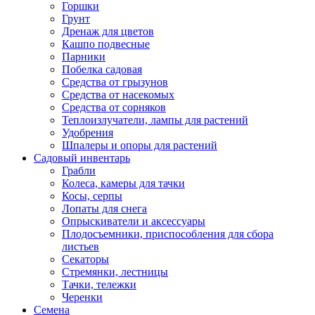
Горшки
Грунт
Дренаж для цветов
Кашпо подвесные
Парники
Побелка садовая
Средства от грызунов
Средства от насекомых
Средства от сорняков
Теплоизлучатели, лампы для растений
Удобрения
Шпалеры и опоры для растений
Садовый инвентарь
Грабли
Колеса, камеры для тачки
Косы, серпы
Лопаты для снега
Опрыскиватели и аксессуары
Плодосъемники, приспособления для сбора
листьев
Секаторы
Стремянки, лестницы
Тачки, тележки
Черенки
Семена