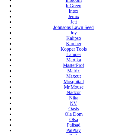
Inbloom
InGreen
Intex
Jemix
Jett
Johnsons Lawn Seed
Joy
Kalipso
Karcher
Kopper Tools
Lamper
Martika
MasterProf
Matrix
Maxcut
Mosquitall
Mr.Mouse
Nadzor
Nika
NV
Oasis
Ola Dom
Olsa
Palisad
PalPlay