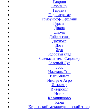
Гавриш
ГазонCity
Гардена
Гидроагрегат
Грызунофф Оффлайн
Гурман
Диана
Диолд
Добрая сила
Дохлокс
Дэта
Жук
Здоровья клад
Зеленая аптека Садовода
Зеленый Луг
Зубр
Ижсталь-Тнп
Илан-пласт
Инструм-Агро
Инта-вир
Интерскол
Исток
Калашниково
Кама
Керченский металлургический завод