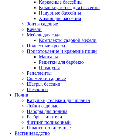
Каркасные бассейны
Крышки, тенты для бассейна
Надувные бассейны
Химия для бассейна
Зонты садовые
Качели
Мебель для сада
Комплекты садовой мебели
Подвесные кресла
Приготовление и хранение пищи
Мангалы
Решетки для барбекю
Шампуры
Репелленты
Скамейки садовые
Шатры, беседки
Шезлонги
Полив
Катушки, тележки для шланга
Лейки садовые
Наборы для полива
Разбрызгиватели
Фитинг поливочный
Шланги поливочные
Растениеводство