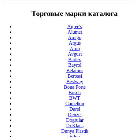
Торговые марки каталога
Agree's
Alumet
Amigo
Argus
Arno
Avgust
Bartex
Bayrol
Belamos
Berossi
Bestway
Bona Forte
Bosch
BWT
Camelion
Darel
Denzel
Dogrular
Dr.Klaus
Dunya Plastik
Edon