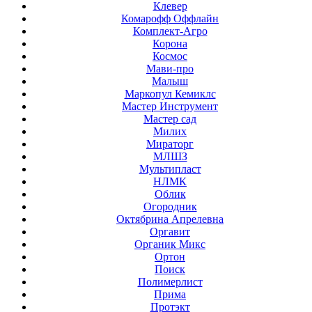
Клевер
Комарофф Оффлайн
Комплект-Агро
Корона
Космос
Мави-про
Малыш
Маркопул Кемиклс
Мастер Инструмент
Мастер сад
Милих
Мираторг
МЛШЗ
Мультипласт
НЛМК
Облик
Огородник
Октябрина Апрелевна
Оргавит
Органик Микс
Ортон
Поиск
Полимерлист
Прима
Протэкт