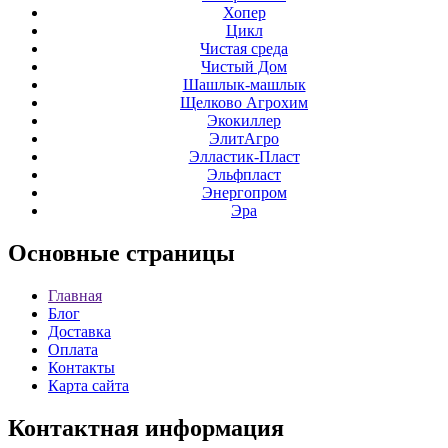
Хопер
Цикл
Чистая среда
Чистый Дом
Шашлык-машлык
Щелково Агрохим
Экокиллер
ЭлитАгро
Элластик-Пласт
Эльфпласт
Энергопром
Эра
Основные
страницы
Главная
Блог
Доставка
Оплата
Контакты
Карта сайта
Контактная
информация