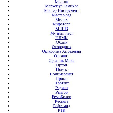
Малыш
Маркопул Кемиклс
Мастер Инструмент
Мастер сад
Милих
Мираторг
МЛШЗ
Мультипласт
НЛМК
Облик
Огородник
Октябрина Апрелевна
Оргавит
Органик Микс
Ортон
Поиск
Полимерлист
Прима
Протэкт
Радиан
Раптор
РемоКолор
Ресанта
Рефтамид
РТК