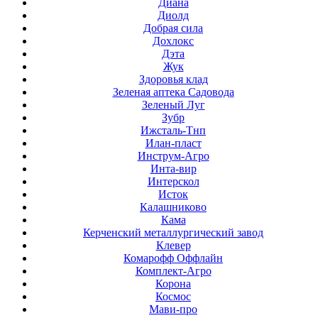
Диана
Диолд
Добрая сила
Дохлокс
Дэта
Жук
Здоровья клад
Зеленая аптека Садовода
Зеленый Луг
Зубр
Ижсталь-Тнп
Илан-пласт
Инструм-Агро
Инта-вир
Интерскол
Исток
Калашниково
Кама
Керченский металлургический завод
Клевер
Комарофф Оффлайн
Комплект-Агро
Корона
Космос
Мави-про