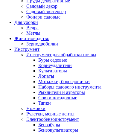
Пруды декоративные
Садовый декор
Садовый экстерьер
Фонари садовые
Для уборки
Ведра
Метлы
Животноводство
Зернодробилки
Инструмент
Инструмент для обработки почвы
Буры садовые
Корнеудалители
Культиваторы
Лопаты
Мотыжки, бороздовички
Наборы садового инструмента
Рыхлители и аэраторы
Совки посадочные
Тяпки
Ножовки
Рулетки, мерные ленты
Электробензоинструмент
Бензобуры
Бензокультиваторы