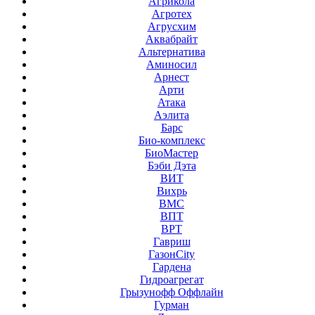
Агрикола
Агротех
Агрусхим
Аквабрайт
Альтернатива
Аминосил
Арнест
Арти
Атака
Аэлита
Барс
Био-комплекс
БиоМастер
Бэби Дэта
ВИТ
Вихрь
ВМС
ВПТ
ВРТ
Гавриш
ГазонCity
Гардена
Гидроагрегат
Грызунофф Оффлайн
Гурман