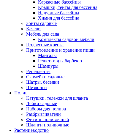
Каркасные бассейны
Крышки, тенты для бассейна
Надувные бассейны
Химия для бассейна
Зонты садовые
Качели
Мебель для сада
Комплекты садовой мебели
Подвесные кресла
Приготовление и хранение пищи
Мангалы
Решетки для барбекю
Шампуры
Репелленты
Скамейки садовые
Шатры, беседки
Шезлонги
Полив
Катушки, тележки для шланга
Лейки садовые
Наборы для полива
Разбрызгиватели
Фитинг поливочный
Шланги поливочные
Растениеводство