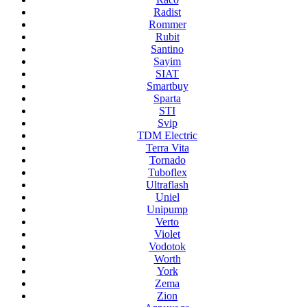
Radist
Rommer
Rubit
Santino
Sayim
SIAT
Smartbuy
Sparta
STI
Svip
TDM Electric
Terra Vita
Tornado
Tuboflex
Ultraflash
Uniel
Unipump
Verto
Violet
Vodotok
Worth
York
Zema
Zion