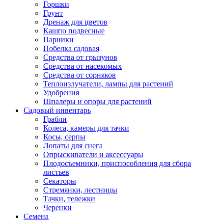
Горшки
Грунт
Дренаж для цветов
Кашпо подвесные
Парники
Побелка садовая
Средства от грызунов
Средства от насекомых
Средства от сорняков
Теплоизлучатели, лампы для растений
Удобрения
Шпалеры и опоры для растений
Садовый инвентарь
Грабли
Колеса, камеры для тачки
Косы, серпы
Лопаты для снега
Опрыскиватели и аксессуары
Плодосъемники, приспособления для сбора
листьев
Секаторы
Стремянки, лестницы
Тачки, тележки
Черенки
Семена