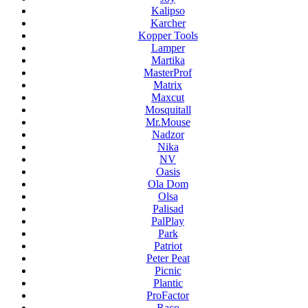
Kalipso
Karcher
Kopper Tools
Lamper
Martika
MasterProf
Matrix
Maxcut
Mosquitall
Mr.Mouse
Nadzor
Nika
NV
Oasis
Ola Dom
Olsa
Palisad
PalPlay
Park
Patriot
Peter Peat
Picnic
Plantic
ProFactor
Raco