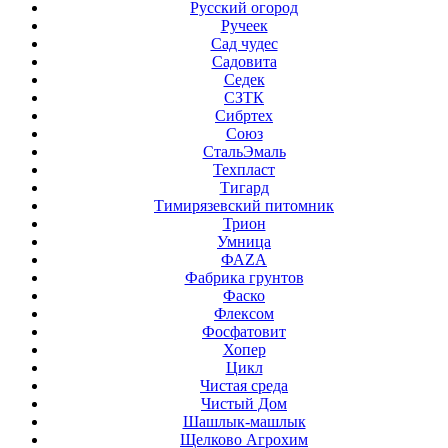
Русский огород
Ручеек
Сад чудес
Садовита
Седек
СЗТК
Сибртех
Союз
СтальЭмаль
Техпласт
Тигард
Тимирязевский питомник
Трион
Умница
ФАZА
Фабрика грунтов
Фаско
Флексом
Фосфатовит
Хопер
Цикл
Чистая среда
Чистый Дом
Шашлык-машлык
Щелково Агрохим