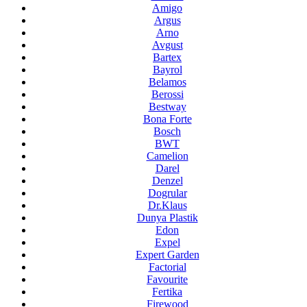
Amigo
Argus
Arno
Avgust
Bartex
Bayrol
Belamos
Berossi
Bestway
Bona Forte
Bosch
BWT
Camelion
Darel
Denzel
Dogrular
Dr.Klaus
Dunya Plastik
Edon
Expel
Expert Garden
Factorial
Favourite
Fertika
Firewood