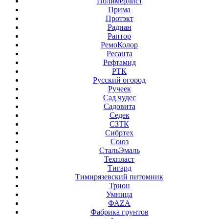
Полимерлист
Прима
Протэкт
Радиан
Раптор
РемоКолор
Ресанта
Рефтамид
РТК
Русский огород
Ручеек
Сад чудес
Садовита
Седек
СЗТК
Сибртех
Союз
СтальЭмаль
Техпласт
Тигард
Тимирязевский питомник
Трион
Умница
ФАZА
Фабрика грунтов