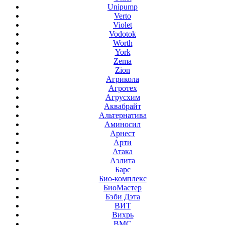
Unipump
Verto
Violet
Vodotok
Worth
York
Zema
Zion
Агрикола
Агротех
Агрусхим
Аквабрайт
Альтернатива
Аминосил
Арнест
Арти
Атака
Аэлита
Барс
Био-комплекс
БиоМастер
Бэби Дэта
ВИТ
Вихрь
ВМС