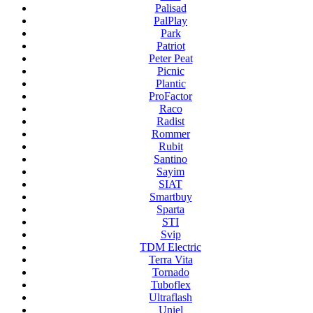
Palisad
PalPlay
Park
Patriot
Peter Peat
Picnic
Plantic
ProFactor
Raco
Radist
Rommer
Rubit
Santino
Sayim
SIAT
Smartbuy
Sparta
STI
Svip
TDM Electric
Terra Vita
Tornado
Tuboflex
Ultraflash
Uniel