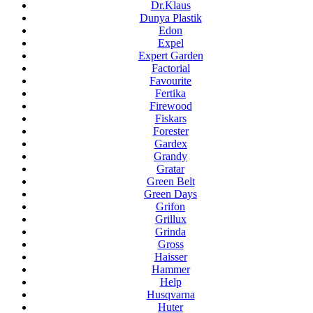
Dr.Klaus
Dunya Plastik
Edon
Expel
Expert Garden
Factorial
Favourite
Fertika
Firewood
Fiskars
Forester
Gardex
Grandy
Gratar
Green Belt
Green Days
Grifon
Grillux
Grinda
Gross
Haisser
Hammer
Help
Husqvarna
Huter