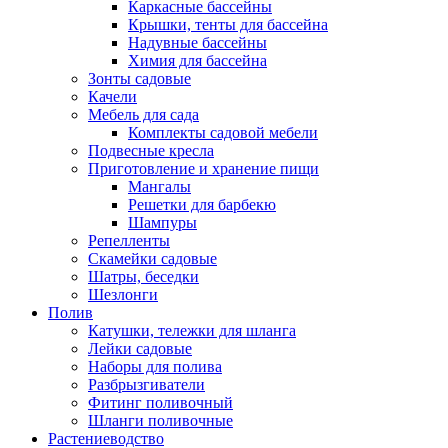
Каркасные бассейны
Крышки, тенты для бассейна
Надувные бассейны
Химия для бассейна
Зонты садовые
Качели
Мебель для сада
Комплекты садовой мебели
Подвесные кресла
Приготовление и хранение пищи
Мангалы
Решетки для барбекю
Шампуры
Репелленты
Скамейки садовые
Шатры, беседки
Шезлонги
Полив
Катушки, тележки для шланга
Лейки садовые
Наборы для полива
Разбрызгиватели
Фитинг поливочный
Шланги поливочные
Растениеводство