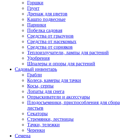
Горшки
Грунт
Дренаж для цветов
Кашпо подвесные
Парники
Побелка садовая
Средства от грызунов
Средства от насекомых
Средства от сорняков
Теплоизлучатели, лампы для растений
Удобрения
Шпалеры и опоры для растений
Садовый инвентарь
Грабли
Колеса, камеры для тачки
Косы, серпы
Лопаты для снега
Опрыскиватели и аксессуары
Плодосъемники, приспособления для сбора
листьев
Секаторы
Стремянки, лестницы
Тачки, тележки
Черенки
Семена