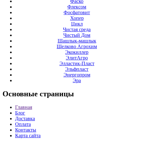
Фаско
Флексом
Фосфатовит
Хопер
Цикл
Чистая среда
Чистый Дом
Шашлык-машлык
Щелково Агрохим
Экокиллер
ЭлитАгро
Элластик-Пласт
Эльфпласт
Энергопром
Эра
Основные
страницы
Главная
Блог
Доставка
Оплата
Контакты
Карта сайта