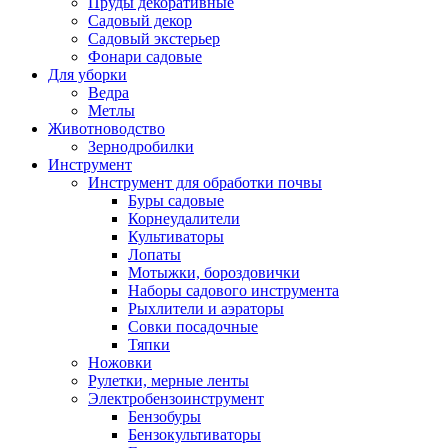
Пруды декоративные
Садовый декор
Садовый экстерьер
Фонари садовые
Для уборки
Ведра
Метлы
Животноводство
Зернодробилки
Инструмент
Инструмент для обработки почвы
Буры садовые
Корнеудалители
Культиваторы
Лопаты
Мотыжки, бороздовички
Наборы садового инструмента
Рыхлители и аэраторы
Совки посадочные
Тяпки
Ножовки
Рулетки, мерные ленты
Электробензоинструмент
Бензобуры
Бензокультиваторы