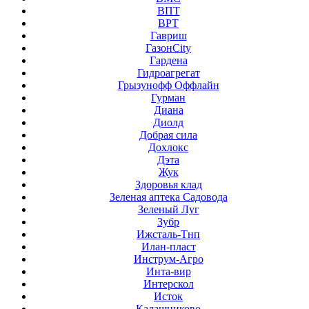
ВПТ
ВРТ
Гавриш
ГазонCity
Гардена
Гидроагрегат
Грызунофф Оффлайн
Гурман
Диана
Диолд
Добрая сила
Дохлокс
Дэта
Жук
Здоровья клад
Зеленая аптека Садовода
Зеленый Луг
Зубр
Ижсталь-Тнп
Илан-пласт
Инструм-Агро
Инта-вир
Интерскол
Исток
Калашниково