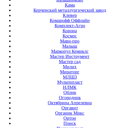
Кама
Керченский металлургический завод
Клевер
Комарофф Оффлайн
Комплект-Агро
Корона
Космос
Мави-про
Малыш
Маркопул Кемиклс
Мастер Инструмент
Мастер сад
Милих
Мираторг
МЛШЗ
Мультипласт
НЛМК
Облик
Огородник
Октябрина Апрелевна
Оргавит
Органик Микс
Ортон
Поиск