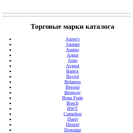
Торговые марки каталога
Agree's
Alumet
Amigo
Argus
Arno
Avgust
Bartex
Bayrol
Belamos
Berossi
Bestway
Bona Forte
Bosch
BWT
Camelion
Darel
Denzel
Dogrular