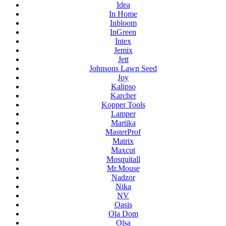
Idea
In Home
Inbloom
InGreen
Intex
Jemix
Jett
Johnsons Lawn Seed
Joy
Kalipso
Karcher
Kopper Tools
Lamper
Martika
MasterProf
Matrix
Maxcut
Mosquitall
Mr.Mouse
Nadzor
Nika
NV
Oasis
Ola Dom
Olsa