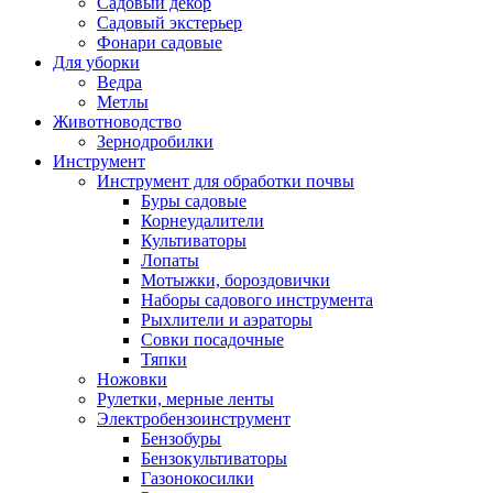
Садовый декор
Садовый экстерьер
Фонари садовые
Для уборки
Ведра
Метлы
Животноводство
Зернодробилки
Инструмент
Инструмент для обработки почвы
Буры садовые
Корнеудалители
Культиваторы
Лопаты
Мотыжки, бороздовички
Наборы садового инструмента
Рыхлители и аэраторы
Совки посадочные
Тяпки
Ножовки
Рулетки, мерные ленты
Электробензоинструмент
Бензобуры
Бензокультиваторы
Газонокосилки