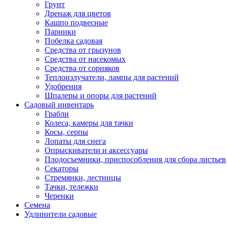
Грунт
Дренаж для цветов
Кашпо подвесные
Парники
Побелка садовая
Средства от грызунов
Средства от насекомых
Средства от сорняков
Теплоизлучатели, лампы для растений
Удобрения
Шпалеры и опоры для растений
Садовый инвентарь
Грабли
Колеса, камеры для тачки
Косы, серпы
Лопаты для снега
Опрыскиватели и аксессуары
Плодосъемники, приспособления для сбора листьев
Секаторы
Стремянки, лестницы
Тачки, тележки
Черенки
Семена
Удлинители садовые