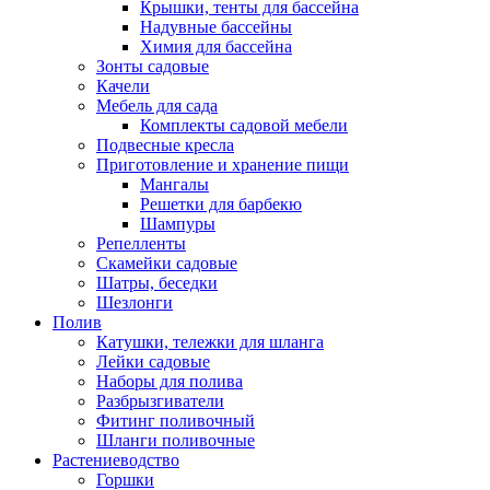
Крышки, тенты для бассейна
Надувные бассейны
Химия для бассейна
Зонты садовые
Качели
Мебель для сада
Комплекты садовой мебели
Подвесные кресла
Приготовление и хранение пищи
Мангалы
Решетки для барбекю
Шампуры
Репелленты
Скамейки садовые
Шатры, беседки
Шезлонги
Полив
Катушки, тележки для шланга
Лейки садовые
Наборы для полива
Разбрызгиватели
Фитинг поливочный
Шланги поливочные
Растениеводство
Горшки