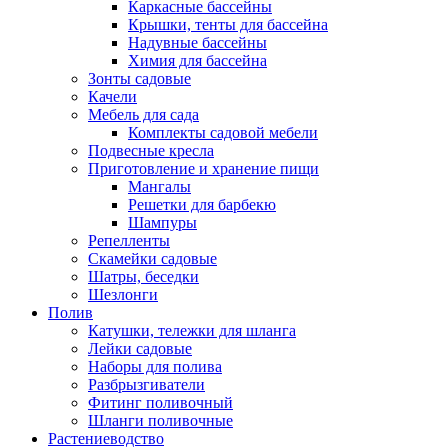
Каркасные бассейны
Крышки, тенты для бассейна
Надувные бассейны
Химия для бассейна
Зонты садовые
Качели
Мебель для сада
Комплекты садовой мебели
Подвесные кресла
Приготовление и хранение пищи
Мангалы
Решетки для барбекю
Шампуры
Репелленты
Скамейки садовые
Шатры, беседки
Шезлонги
Полив
Катушки, тележки для шланга
Лейки садовые
Наборы для полива
Разбрызгиватели
Фитинг поливочный
Шланги поливочные
Растениеводство