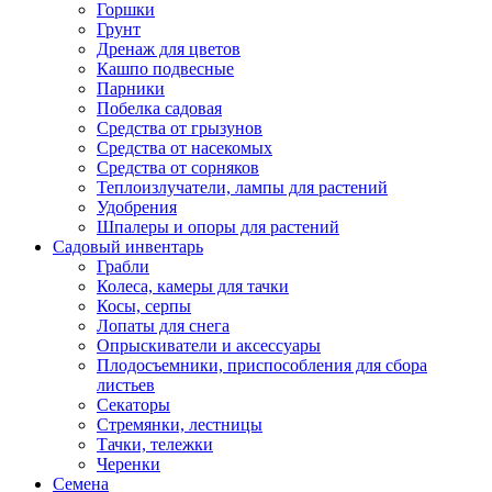
Горшки
Грунт
Дренаж для цветов
Кашпо подвесные
Парники
Побелка садовая
Средства от грызунов
Средства от насекомых
Средства от сорняков
Теплоизлучатели, лампы для растений
Удобрения
Шпалеры и опоры для растений
Садовый инвентарь
Грабли
Колеса, камеры для тачки
Косы, серпы
Лопаты для снега
Опрыскиватели и аксессуары
Плодосъемники, приспособления для сбора
листьев
Секаторы
Стремянки, лестницы
Тачки, тележки
Черенки
Семена