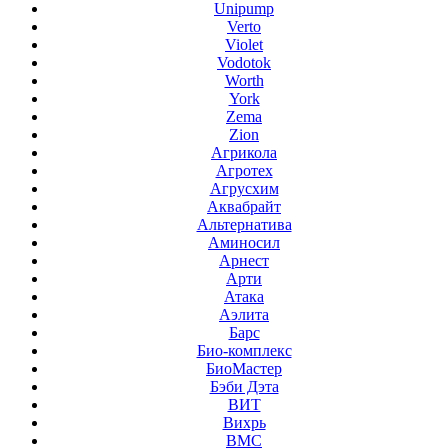
Unipump
Verto
Violet
Vodotok
Worth
York
Zema
Zion
Агрикола
Агротех
Агрусхим
Аквабрайт
Альтернатива
Аминосил
Арнест
Арти
Атака
Аэлита
Барс
Био-комплекс
БиоМастер
Бэби Дэта
ВИТ
Вихрь
ВМС