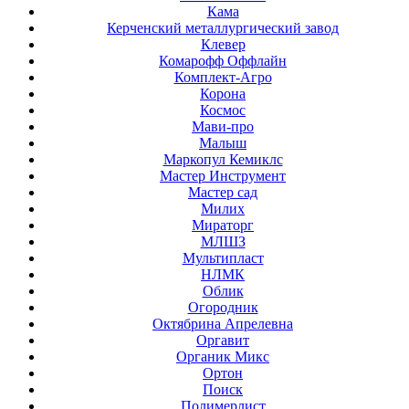
Кама
Керченский металлургический завод
Клевер
Комарофф Оффлайн
Комплект-Агро
Корона
Космос
Мави-про
Малыш
Маркопул Кемиклс
Мастер Инструмент
Мастер сад
Милих
Мираторг
МЛШЗ
Мультипласт
НЛМК
Облик
Огородник
Октябрина Апрелевна
Оргавит
Органик Микс
Ортон
Поиск
Полимерлист