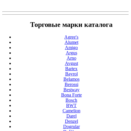
Торговые марки каталога
Agree's
Alumet
Amigo
Argus
Arno
Avgust
Bartex
Bayrol
Belamos
Berossi
Bestway
Bona Forte
Bosch
BWT
Camelion
Darel
Denzel
Dogrular