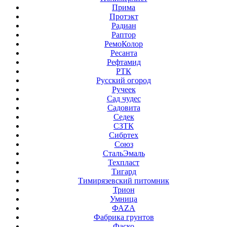
Прима
Протэкт
Радиан
Раптор
РемоКолор
Ресанта
Рефтамид
РТК
Русский огород
Ручеек
Сад чудес
Садовита
Седек
СЗТК
Сибртех
Союз
СтальЭмаль
Техпласт
Тигард
Тимирязевский питомник
Трион
Умница
ФАZА
Фабрика грунтов
Фаско