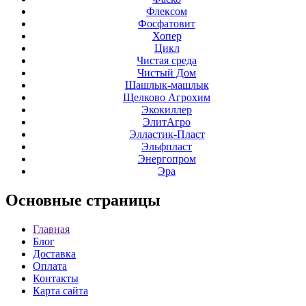
Флексом
Фосфатовит
Хопер
Цикл
Чистая среда
Чистый Дом
Шашлык-машлык
Щелково Агрохим
Экокиллер
ЭлитАгро
Элластик-Пласт
Эльфпласт
Энергопром
Эра
Основные
страницы
Главная
Блог
Доставка
Оплата
Контакты
Карта сайта