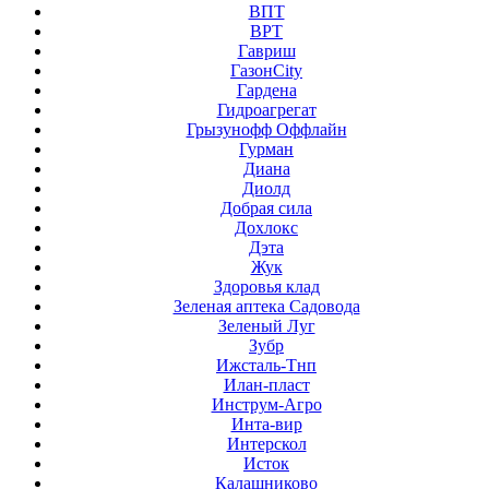
ВПТ
ВРТ
Гавриш
ГазонCity
Гардена
Гидроагрегат
Грызунофф Оффлайн
Гурман
Диана
Диолд
Добрая сила
Дохлокс
Дэта
Жук
Здоровья клад
Зеленая аптека Садовода
Зеленый Луг
Зубр
Ижсталь-Тнп
Илан-пласт
Инструм-Агро
Инта-вир
Интерскол
Исток
Калашниково