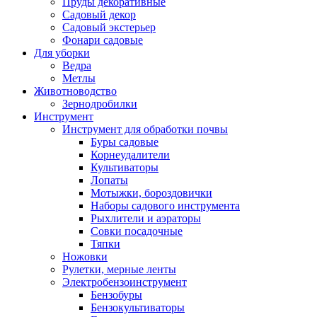
Пруды декоративные
Садовый декор
Садовый экстерьер
Фонари садовые
Для уборки
Ведра
Метлы
Животноводство
Зернодробилки
Инструмент
Инструмент для обработки почвы
Буры садовые
Корнеудалители
Культиваторы
Лопаты
Мотыжки, бороздовички
Наборы садового инструмента
Рыхлители и аэраторы
Совки посадочные
Тяпки
Ножовки
Рулетки, мерные ленты
Электробензоинструмент
Бензобуры
Бензокультиваторы