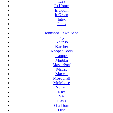
Idea
In Home
Inbloom
InGreen
Intex
Jemix
Jett
Johnsons Lawn Seed
Joy
Kalipso
Karcher
Kopper Tools
Lamper
Martika
MasterProf
Matrix
Maxcut
Mosquitall
Mr.Mouse
Nadzor
Nika
NV
Oasis
Ola Dom
Olsa