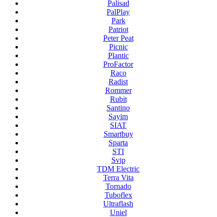
Palisad
PalPlay
Park
Patriot
Peter Peat
Picnic
Plantic
ProFactor
Raco
Radist
Rommer
Rubit
Santino
Sayim
SIAT
Smartbuy
Sparta
STI
Svip
TDM Electric
Terra Vita
Tornado
Tuboflex
Ultraflash
Uniel