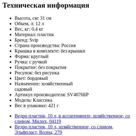
Техническая информация
Высота, см: 31 см
Объем, л: 12 л
Вес, кг: 0.4 кг
Материал: пластик
Бренд: Svip
Страна производства: Россия
Крышка в комплекте: без крышки
Форма: круглый
Ручка: с ручкой
Покрытие: без покрытия
Рисунок: без рисунка
Цвет: бордовый
Назначение: хозяйственный
садовый
Артикул производителя: SV4076БР
Модель: Классика
Вес в упаковке: 421 г
Ведро пластик, 10 л, в ассортименте, хозяйственное, со
сливом, Милих, 04119
Ведро пластик, 10 л, хозяйственное, со сливом,
Эльфпласт, Волна, 279