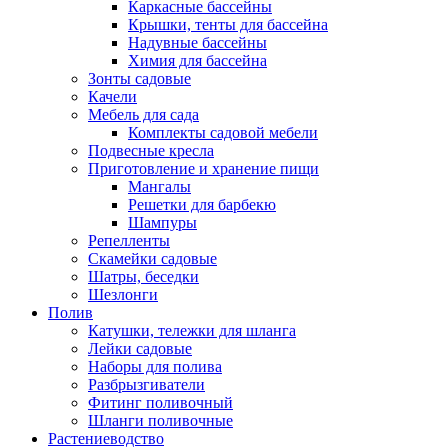
Каркасные бассейны
Крышки, тенты для бассейна
Надувные бассейны
Химия для бассейна
Зонты садовые
Качели
Мебель для сада
Комплекты садовой мебели
Подвесные кресла
Приготовление и хранение пищи
Мангалы
Решетки для барбекю
Шампуры
Репелленты
Скамейки садовые
Шатры, беседки
Шезлонги
Полив
Катушки, тележки для шланга
Лейки садовые
Наборы для полива
Разбрызгиватели
Фитинг поливочный
Шланги поливочные
Растениеводство