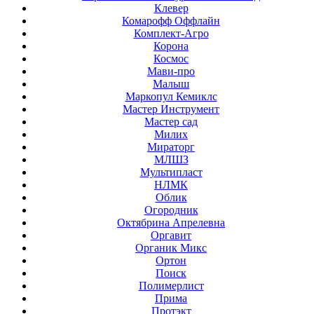
Клевер
Комарофф Оффлайн
Комплект-Агро
Корона
Космос
Мави-про
Малыш
Маркопул Кемиклс
Мастер Инструмент
Мастер сад
Милих
Мираторг
МЛШЗ
Мультипласт
НЛМК
Облик
Огородник
Октябрина Апрелевна
Оргавит
Органик Микс
Ортон
Поиск
Полимерлист
Прима
Протэкт