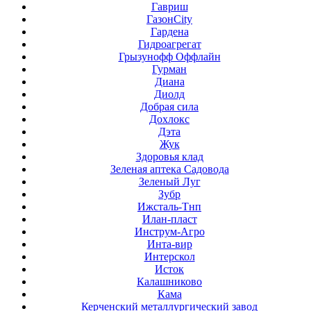
Гавриш
ГазонCity
Гардена
Гидроагрегат
Грызунофф Оффлайн
Гурман
Диана
Диолд
Добрая сила
Дохлокс
Дэта
Жук
Здоровья клад
Зеленая аптека Садовода
Зеленый Луг
Зубр
Ижсталь-Тнп
Илан-пласт
Инструм-Агро
Инта-вир
Интерскол
Исток
Калашниково
Кама
Керченский металлургический завод