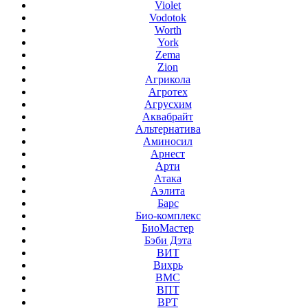
Violet
Vodotok
Worth
York
Zema
Zion
Агрикола
Агротех
Агрусхим
Аквабрайт
Альтернатива
Аминосил
Арнест
Арти
Атака
Аэлита
Барс
Био-комплекс
БиоМастер
Бэби Дэта
ВИТ
Вихрь
ВМС
ВПТ
ВРТ