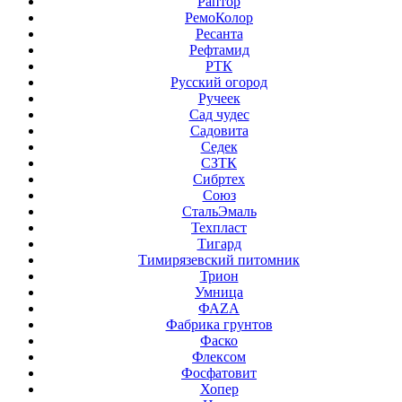
Раптор
РемоКолор
Ресанта
Рефтамид
РТК
Русский огород
Ручеек
Сад чудес
Садовита
Седек
СЗТК
Сибртех
Союз
СтальЭмаль
Техпласт
Тигард
Тимирязевский питомник
Трион
Умница
ФАZА
Фабрика грунтов
Фаско
Флексом
Фосфатовит
Хопер