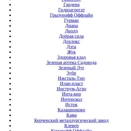
Гардена
Гидроагрегат
Грызунофф Оффлайн
Гурман
Диана
Диолд
Добрая сила
Дохлокс
Дэта
Жук
Здоровья клад
Зеленая аптека Садовода
Зеленый Луг
Зубр
Ижсталь-Тнп
Илан-пласт
Инструм-Агро
Инта-вир
Интерскол
Исток
Калашниково
Кама
Керченский металлургический завод
Клевер
Комарофф Оффлайн