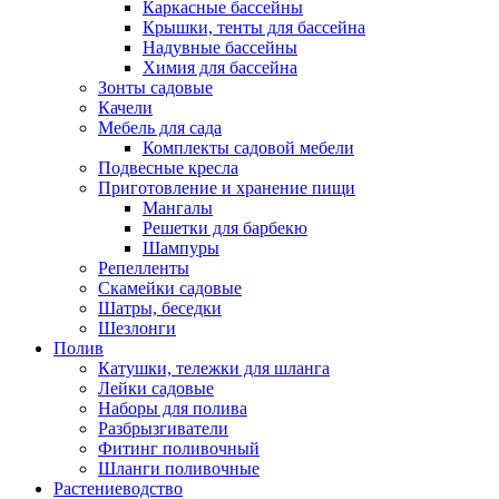
Каркасные бассейны
Крышки, тенты для бассейна
Надувные бассейны
Химия для бассейна
Зонты садовые
Качели
Мебель для сада
Комплекты садовой мебели
Подвесные кресла
Приготовление и хранение пищи
Мангалы
Решетки для барбекю
Шампуры
Репелленты
Скамейки садовые
Шатры, беседки
Шезлонги
Полив
Катушки, тележки для шланга
Лейки садовые
Наборы для полива
Разбрызгиватели
Фитинг поливочный
Шланги поливочные
Растениеводство