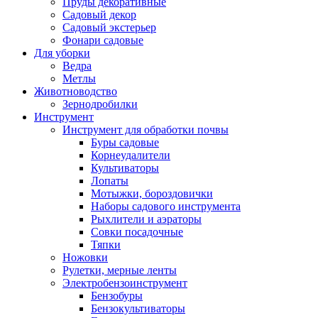
Пруды декоративные
Садовый декор
Садовый экстерьер
Фонари садовые
Для уборки
Ведра
Метлы
Животноводство
Зернодробилки
Инструмент
Инструмент для обработки почвы
Буры садовые
Корнеудалители
Культиваторы
Лопаты
Мотыжки, бороздовички
Наборы садового инструмента
Рыхлители и аэраторы
Совки посадочные
Тяпки
Ножовки
Рулетки, мерные ленты
Электробензоинструмент
Бензобуры
Бензокультиваторы