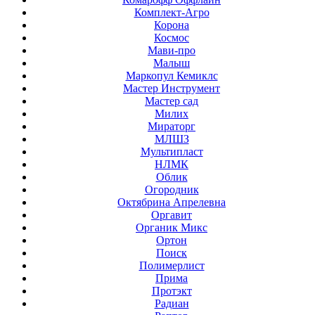
Комплект-Агро
Корона
Космос
Мави-про
Малыш
Маркопул Кемиклс
Мастер Инструмент
Мастер сад
Милих
Мираторг
МЛШЗ
Мультипласт
НЛМК
Облик
Огородник
Октябрина Апрелевна
Оргавит
Органик Микс
Ортон
Поиск
Полимерлист
Прима
Протэкт
Радиан