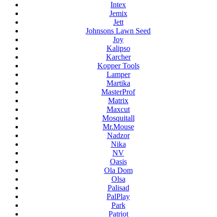
Intex
Jemix
Jett
Johnsons Lawn Seed
Joy
Kalipso
Karcher
Kopper Tools
Lamper
Martika
MasterProf
Matrix
Maxcut
Mosquitall
Mr.Mouse
Nadzor
Nika
NV
Oasis
Ola Dom
Olsa
Palisad
PalPlay
Park
Patriot