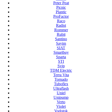
Peter Peat
Picnic
Plantic
ProFactor
Raco
Radist
Rommer
Rubit
Santino
Sayim
SIAT
Smartbuy
Sparta
STI
Svip
TDM Electric
Terra Vita
Tornado
Tuboflex
Ultraflash
Uniel
Unipump
Verto
Violet
Vodotok