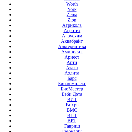
Worth
York
Zema
Zion
Агрикола
Агротех
Агрусхим
Аквабрайт
Альтернатива
Аминосил
Арнест
Арти
Атака
Аэлита
Барс
Био-комплекс
БиоМастер
Бэби Дэта
ВИТ
Вихрь
ВМС
ВПТ
ВРТ
Гавриш
ГазонCity