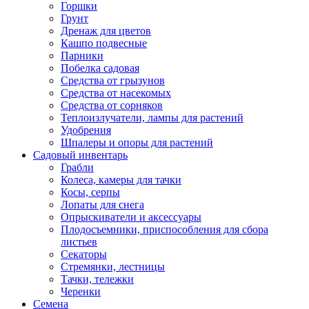
Горшки
Грунт
Дренаж для цветов
Кашпо подвесные
Парники
Побелка садовая
Средства от грызунов
Средства от насекомых
Средства от сорняков
Теплоизлучатели, лампы для растений
Удобрения
Шпалеры и опоры для растений
Садовый инвентарь
Грабли
Колеса, камеры для тачки
Косы, серпы
Лопаты для снега
Опрыскиватели и аксессуары
Плодосъемники, приспособления для сбора
листьев
Секаторы
Стремянки, лестницы
Тачки, тележки
Черенки
Семена