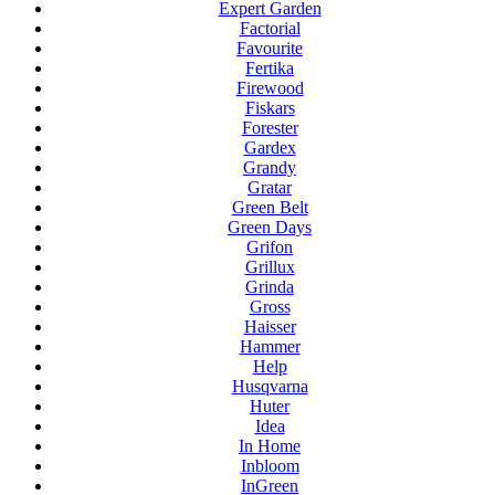
Expert Garden
Factorial
Favourite
Fertika
Firewood
Fiskars
Forester
Gardex
Grandy
Gratar
Green Belt
Green Days
Grifon
Grillux
Grinda
Gross
Haisser
Hammer
Help
Husqvarna
Huter
Idea
In Home
Inbloom
InGreen