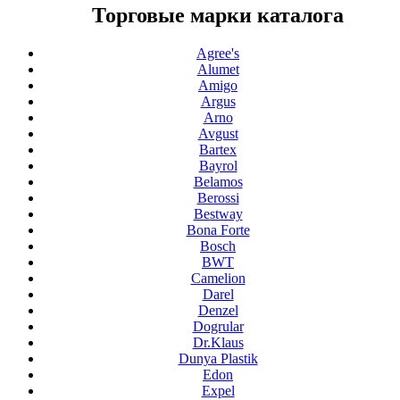
Торговые марки каталога
Agree's
Alumet
Amigo
Argus
Arno
Avgust
Bartex
Bayrol
Belamos
Berossi
Bestway
Bona Forte
Bosch
BWT
Camelion
Darel
Denzel
Dogrular
Dr.Klaus
Dunya Plastik
Edon
Expel