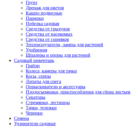
Грунт
Дренаж для цветов
Кашпо подвесные
Парники
Побелка садовая
Средства от грызунов
Средства от насекомых
Средства от сорняков
Теплоизлучатели, лампы для растений
Удобрения
Шпалеры и опоры для растений
Садовый инвентарь
Грабли
Колеса, камеры для тачки
Косы, серпы
Лопаты для снега
Опрыскиватели и аксессуары
Плодосъемники, приспособления для сбора листьев
Секаторы
Стремянки, лестницы
Тачки, тележки
Черенки
Семена
Удлинители садовые