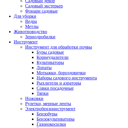
Садовый декор
Садовый экстерьер
Фонари садовые
Для уборки
Ведра
Метлы
Животноводство
Зернодробилки
Инструмент
Инструмент для обработки почвы
Буры садовые
Корнеудалители
Культиваторы
Лопаты
Мотыжки, бороздовички
Наборы садового инструмента
Рыхлители и аэраторы
Совки посадочные
Тяпки
Ножовки
Рулетки, мерные ленты
Электробензоинструмент
Бензобуры
Бензокультиваторы
Газонокосилки