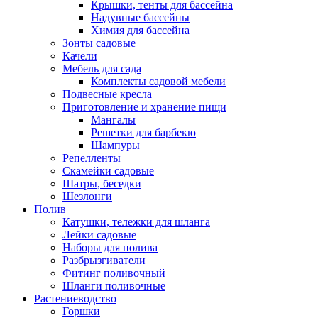
Крышки, тенты для бассейна
Надувные бассейны
Химия для бассейна
Зонты садовые
Качели
Мебель для сада
Комплекты садовой мебели
Подвесные кресла
Приготовление и хранение пищи
Мангалы
Решетки для барбекю
Шампуры
Репелленты
Скамейки садовые
Шатры, беседки
Шезлонги
Полив
Катушки, тележки для шланга
Лейки садовые
Наборы для полива
Разбрызгиватели
Фитинг поливочный
Шланги поливочные
Растениеводство
Горшки