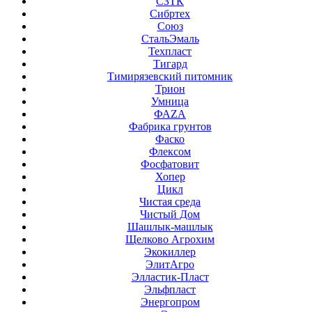
СЗТК
Сибртех
Союз
СтальЭмаль
Техпласт
Тигард
Тимирязевский питомник
Трион
Умница
ФАZА
Фабрика грунтов
Фаско
Флексом
Фосфатовит
Хопер
Цикл
Чистая среда
Чистый Дом
Шашлык-машлык
Щелково Агрохим
Экокиллер
ЭлитАгро
Элластик-Пласт
Эльфпласт
Энергопром