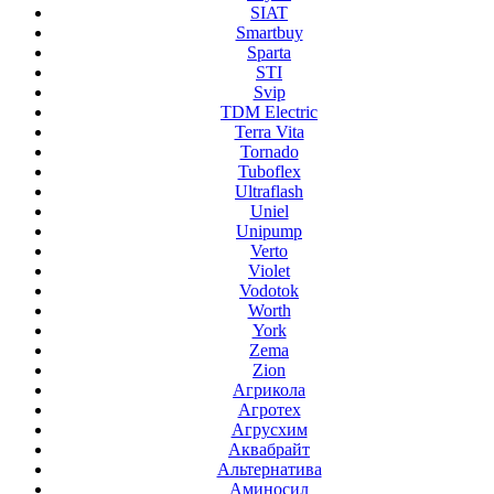
SIAT
Smartbuy
Sparta
STI
Svip
TDM Electric
Terra Vita
Tornado
Tuboflex
Ultraflash
Uniel
Unipump
Verto
Violet
Vodotok
Worth
York
Zema
Zion
Агрикола
Агротех
Агрусхим
Аквабрайт
Альтернатива
Аминосил