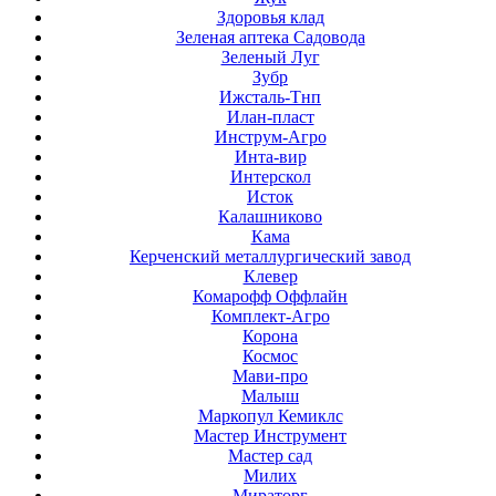
Здоровья клад
Зеленая аптека Садовода
Зеленый Луг
Зубр
Ижсталь-Тнп
Илан-пласт
Инструм-Агро
Инта-вир
Интерскол
Исток
Калашниково
Кама
Керченский металлургический завод
Клевер
Комарофф Оффлайн
Комплект-Агро
Корона
Космос
Мави-про
Малыш
Маркопул Кемиклс
Мастер Инструмент
Мастер сад
Милих
Мираторг