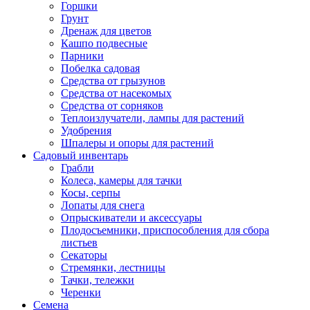
Горшки
Грунт
Дренаж для цветов
Кашпо подвесные
Парники
Побелка садовая
Средства от грызунов
Средства от насекомых
Средства от сорняков
Теплоизлучатели, лампы для растений
Удобрения
Шпалеры и опоры для растений
Садовый инвентарь
Грабли
Колеса, камеры для тачки
Косы, серпы
Лопаты для снега
Опрыскиватели и аксессуары
Плодосъемники, приспособления для сбора
листьев
Секаторы
Стремянки, лестницы
Тачки, тележки
Черенки
Семена