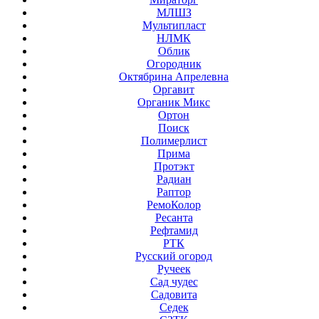
МЛШЗ
Мультипласт
НЛМК
Облик
Огородник
Октябрина Апрелевна
Оргавит
Органик Микс
Ортон
Поиск
Полимерлист
Прима
Протэкт
Радиан
Раптор
РемоКолор
Ресанта
Рефтамид
РТК
Русский огород
Ручеек
Сад чудес
Садовита
Седек