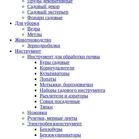
Пруды декоративные
Садовый декор
Садовый экстерьер
Фонари садовые
Для уборки
Ведра
Метлы
Животноводство
Зернодробилки
Инструмент
Инструмент для обработки почвы
Буры садовые
Корнеудалители
Культиваторы
Лопаты
Мотыжки, бороздовички
Наборы садового инструмента
Рыхлители и аэраторы
Совки посадочные
Тяпки
Ножовки
Рулетки, мерные ленты
Электробензоинструмент
Бензобуры
Бензокультиваторы