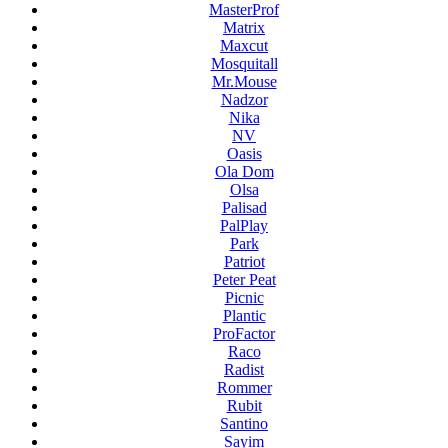
MasterProf
Matrix
Maxcut
Mosquitall
Mr.Mouse
Nadzor
Nika
NV
Oasis
Ola Dom
Olsa
Palisad
PalPlay
Park
Patriot
Peter Peat
Picnic
Plantic
ProFactor
Raco
Radist
Rommer
Rubit
Santino
Sayim