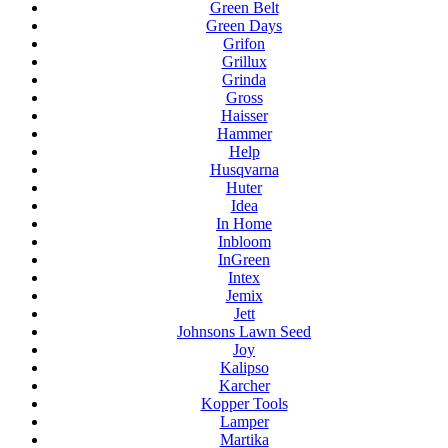
Green Belt
Green Days
Grifon
Grillux
Grinda
Gross
Haisser
Hammer
Help
Husqvarna
Huter
Idea
In Home
Inbloom
InGreen
Intex
Jemix
Jett
Johnsons Lawn Seed
Joy
Kalipso
Karcher
Kopper Tools
Lamper
Martika