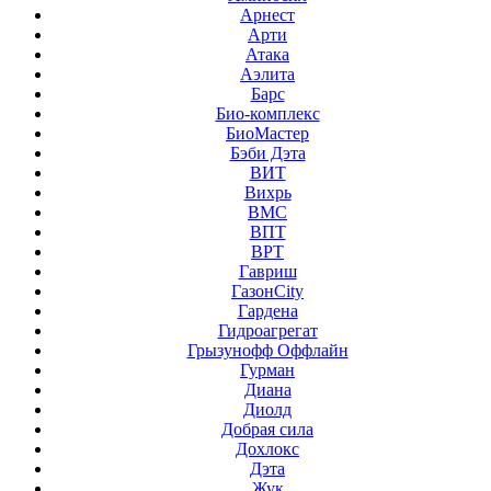
Арнест
Арти
Атака
Аэлита
Барс
Био-комплекс
БиоМастер
Бэби Дэта
ВИТ
Вихрь
ВМС
ВПТ
ВРТ
Гавриш
ГазонCity
Гардена
Гидроагрегат
Грызунофф Оффлайн
Гурман
Диана
Диолд
Добрая сила
Дохлокс
Дэта
Жук