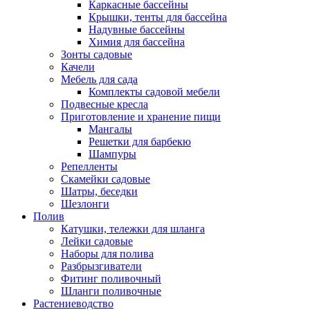
Каркасные бассейны
Крышки, тенты для бассейна
Надувные бассейны
Химия для бассейна
Зонты садовые
Качели
Мебель для сада
Комплекты садовой мебели
Подвесные кресла
Приготовление и хранение пищи
Мангалы
Решетки для барбекю
Шампуры
Репелленты
Скамейки садовые
Шатры, беседки
Шезлонги
Полив
Катушки, тележки для шланга
Лейки садовые
Наборы для полива
Разбрызгиватели
Фитинг поливочный
Шланги поливочные
Растениеводство