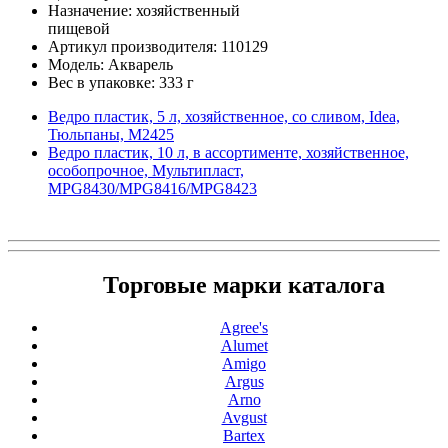
Назначение: хозяйственный
пищевой
Артикул производителя: 110129
Модель: Акварель
Вес в упаковке: 333 г
Ведро пластик, 5 л, хозяйственное, со сливом, Idea,
Тюльпаны, М2425
Ведро пластик, 10 л, в ассортименте, хозяйственное,
особопрочное, Мультипласт,
MPG8430/MPG8416/MPG8423
Торговые марки каталога
Agree's
Alumet
Amigo
Argus
Arno
Avgust
Bartex