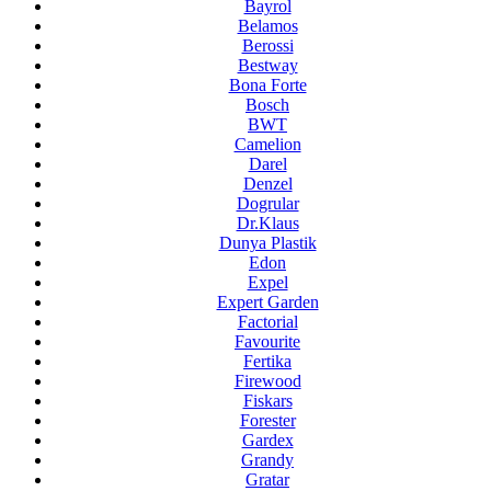
Bayrol
Belamos
Berossi
Bestway
Bona Forte
Bosch
BWT
Camelion
Darel
Denzel
Dogrular
Dr.Klaus
Dunya Plastik
Edon
Expel
Expert Garden
Factorial
Favourite
Fertika
Firewood
Fiskars
Forester
Gardex
Grandy
Gratar