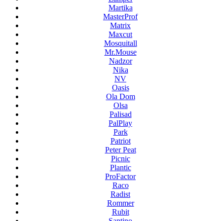
Martika
MasterProf
Matrix
Maxcut
Mosquitall
Mr.Mouse
Nadzor
Nika
NV
Oasis
Ola Dom
Olsa
Palisad
PalPlay
Park
Patriot
Peter Peat
Picnic
Plantic
ProFactor
Raco
Radist
Rommer
Rubit
Santino