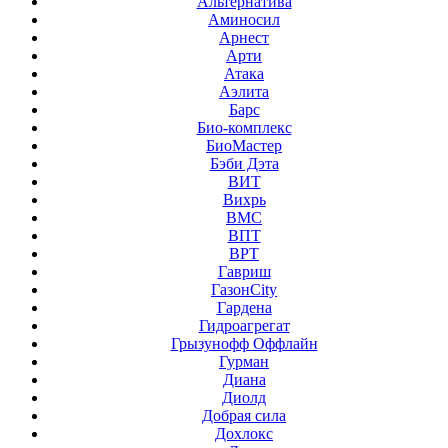
Альтернатива
Аминосил
Арнест
Арти
Атака
Аэлита
Барс
Био-комплекс
БиоМастер
Бэби Дэта
ВИТ
Вихрь
ВМС
ВПТ
ВРТ
Гавриш
ГазонCity
Гардена
Гидроагрегат
Грызунофф Оффлайн
Гурман
Диана
Диолд
Добрая сила
Дохлокс