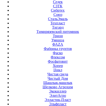
Седек
СЗТК
Сибртех
Союз
СтальЭмаль
Техпласт
Тигард
Тимирязевский питомник
Трион
Умница
ФАZА
Фабрика грунтов
Фаско
Флексом
Фосфатовит
Хопер
Цикл
Чистая среда
Чистый Дом
Шашлык-машлык
Щелково Агрохим
Экокиллер
ЭлитАгро
Элластик-Пласт
Эльфпласт