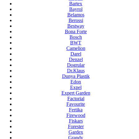
Bartex
Bayrol
Belamos
Berossi
Bestway
Bona Forte
Bosch
BWT
Camelion
Darel
Denzel
Dogrular
Dr.Klaus
Dunya Plastik
Edon
Expel
Expert Garden
Factorial
Favourite
Fertika
Firewood
Fiskars
Forester
Gardex
Grandy