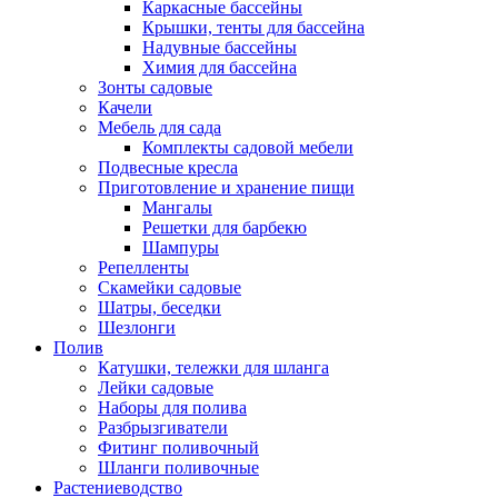
Каркасные бассейны
Крышки, тенты для бассейна
Надувные бассейны
Химия для бассейна
Зонты садовые
Качели
Мебель для сада
Комплекты садовой мебели
Подвесные кресла
Приготовление и хранение пищи
Мангалы
Решетки для барбекю
Шампуры
Репелленты
Скамейки садовые
Шатры, беседки
Шезлонги
Полив
Катушки, тележки для шланга
Лейки садовые
Наборы для полива
Разбрызгиватели
Фитинг поливочный
Шланги поливочные
Растениеводство