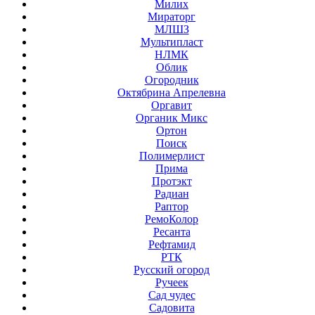
Милих
Мираторг
МЛШЗ
Мультипласт
НЛМК
Облик
Огородник
Октябрина Апрелевна
Оргавит
Органик Микс
Ортон
Поиск
Полимерлист
Прима
Протэкт
Радиан
Раптор
РемоКолор
Ресанта
Рефтамид
РТК
Русский огород
Ручеек
Сад чудес
Садовита