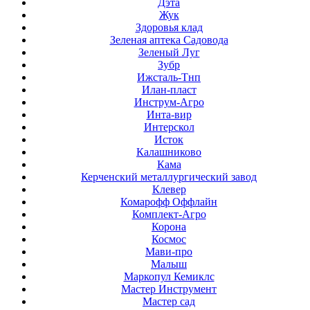
Дэта
Жук
Здоровья клад
Зеленая аптека Садовода
Зеленый Луг
Зубр
Ижсталь-Тнп
Илан-пласт
Инструм-Агро
Инта-вир
Интерскол
Исток
Калашниково
Кама
Керченский металлургический завод
Клевер
Комарофф Оффлайн
Комплект-Агро
Корона
Космос
Мави-про
Малыш
Маркопул Кемиклс
Мастер Инструмент
Мастер сад