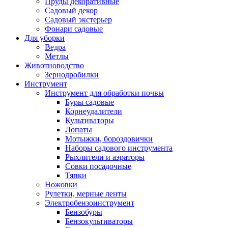
Пруды декоративные
Садовый декор
Садовый экстерьер
Фонари садовые
Для уборки
Ведра
Метлы
Животноводство
Зернодробилки
Инструмент
Инструмент для обработки почвы
Буры садовые
Корнеудалители
Культиваторы
Лопаты
Мотыжки, бороздовички
Наборы садового инструмента
Рыхлители и аэраторы
Совки посадочные
Тяпки
Ножовки
Рулетки, мерные ленты
Электробензоинструмент
Бензобуры
Бензокультиваторы