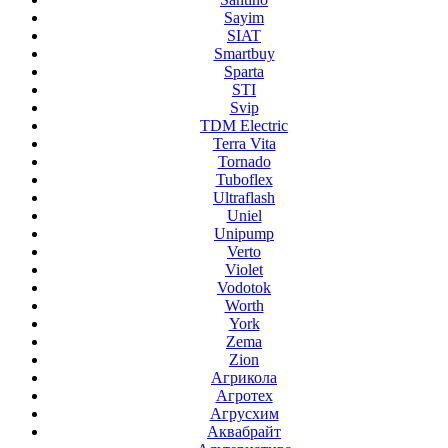
Sayim
SIAT
Smartbuy
Sparta
STI
Svip
TDM Electric
Terra Vita
Tornado
Tuboflex
Ultraflash
Uniel
Unipump
Verto
Violet
Vodotok
Worth
York
Zema
Zion
Агрикола
Агротех
Агрусхим
Аквабрайт