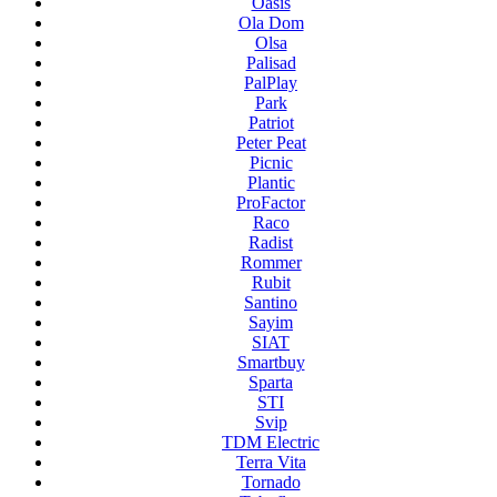
Oasis
Ola Dom
Olsa
Palisad
PalPlay
Park
Patriot
Peter Peat
Picnic
Plantic
ProFactor
Raco
Radist
Rommer
Rubit
Santino
Sayim
SIAT
Smartbuy
Sparta
STI
Svip
TDM Electric
Terra Vita
Tornado