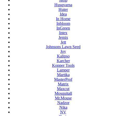
Help
Husqvarna
Huter
Idea
In Home
Inbloom
InGreen
Intex
Jemix
Jett
Johnsons Lawn Seed
Joy
Kalipso
Karcher
Kopper Tools
Lamper
Martika
MasterProf
Matrix
Maxcut
Mosquitall
Mr.Mouse
Nadzor
Nika
NV