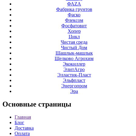
ФАZА
Фабрика грунтов
Фаско
Флексом
Фосфатовит
Хопер
Цикл
Чистая среда
Чистый Дом
Шашлык-машлык
Щелково Агрохим
Экокиллер
ЭлитАгро
Элластик-Пласт
Эльфпласт
Энергопром
Эра
Основные
страницы
Главная
Блог
Доставка
Оплата