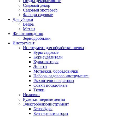
Пруды декоративные
Садовый декор
Садовый экстерьер
Фонари садовые
Для уборки
Ведра
Метлы
Животноводство
Зернодробилки
Инструмент
Инструмент для обработки почвы
Буры садовые
Корнеудалители
Культиваторы
Лопаты
Мотыжки, бороздовички
Наборы садового инструмента
Рыхлители и аэраторы
Совки посадочные
Тяпки
Ножовки
Рулетки, мерные ленты
Электробензоинструмент
Бензобуры
Бензокультиваторы