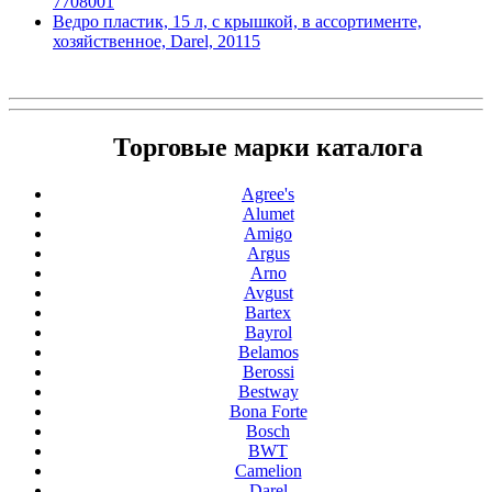
7708001
Ведро пластик, 15 л, с крышкой, в ассортименте,
хозяйственное, Darel, 20115
Торговые марки каталога
Agree's
Alumet
Amigo
Argus
Arno
Avgust
Bartex
Bayrol
Belamos
Berossi
Bestway
Bona Forte
Bosch
BWT
Camelion
Darel