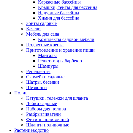
Каркасные бассейны
Крышки, тенты для бассейна
Надувные бассейны
Химия для бассейна
Зонты садовые
Качели
Мебель для сада
Комплекты садовой мебели
Подвесные кресла
Приготовление и хранение пищи
Мангалы
Решетки для барбекю
Шампуры
Репелленты
Скамейки садовые
Шатры, беседки
Шезлонги
Полив
Катушки, тележки для шланга
Лейки садовые
Наборы для полива
Разбрызгиватели
Фитинг поливочный
Шланги поливочные
Растениеводство