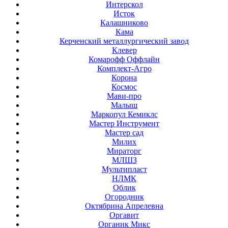
Интерскол
Исток
Калашниково
Кама
Керченский металлургический завод
Клевер
Комарофф Оффлайн
Комплект-Агро
Корона
Космос
Мави-про
Малыш
Маркопул Кемиклс
Мастер Инструмент
Мастер сад
Милих
Мираторг
МЛШЗ
Мультипласт
НЛМК
Облик
Огородник
Октябрина Апрелевна
Оргавит
Органик Микс