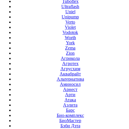
Tuboflex
Ultraflash
Uniel
Unipump
Verto
Violet
Vodotok
Worth
York
Zema
Zion
Агрикола
Агротех
Агрусхим
Аквабрайт
Альтернатива
Аминосил
Арнест
Арти
Атака
Аэлита
Барс
Био-комплекс
БиоМастер
Бэби Дэта