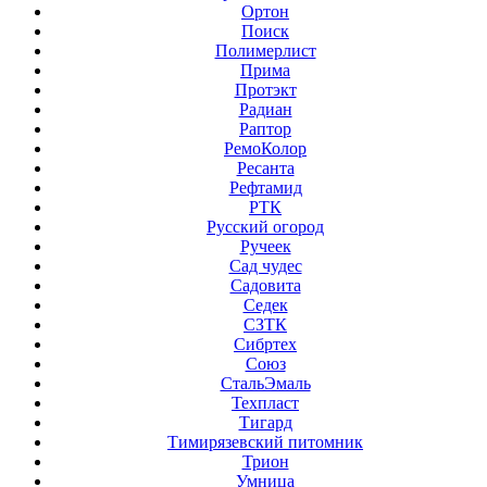
Ортон
Поиск
Полимерлист
Прима
Протэкт
Радиан
Раптор
РемоКолор
Ресанта
Рефтамид
РТК
Русский огород
Ручеек
Сад чудес
Садовита
Седек
СЗТК
Сибртех
Союз
СтальЭмаль
Техпласт
Тигард
Тимирязевский питомник
Трион
Умница