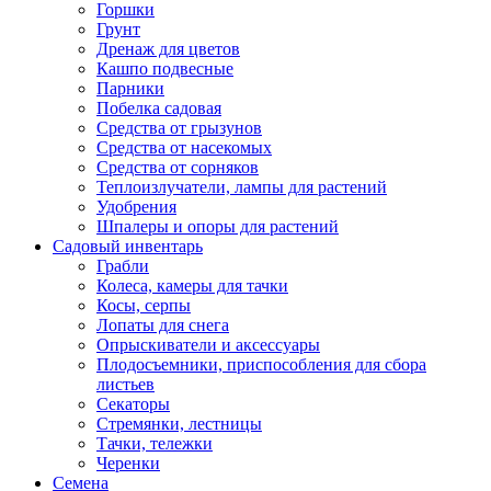
Горшки
Грунт
Дренаж для цветов
Кашпо подвесные
Парники
Побелка садовая
Средства от грызунов
Средства от насекомых
Средства от сорняков
Теплоизлучатели, лампы для растений
Удобрения
Шпалеры и опоры для растений
Садовый инвентарь
Грабли
Колеса, камеры для тачки
Косы, серпы
Лопаты для снега
Опрыскиватели и аксессуары
Плодосъемники, приспособления для сбора
листьев
Секаторы
Стремянки, лестницы
Тачки, тележки
Черенки
Семена