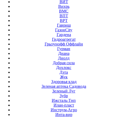
ВИТ
Вихрь
ВМС
ВПТ
ВРТ
Гавриш
ГазонCity
Гардена
Гидроагрегат
Грызунофф Оффлайн
Гурман
Диана
Диолд
Добрая сила
Дохлокс
Дэта
Жук
Здоровья клад
Зеленая аптека Садовода
Зеленый Луг
Зубр
Ижсталь-Тнп
Илан-пласт
Инструм-Агро
Инта-вир