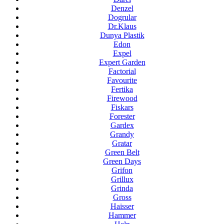
Denzel
Dogrular
Dr.Klaus
Dunya Plastik
Edon
Expel
Expert Garden
Factorial
Favourite
Fertika
Firewood
Fiskars
Forester
Gardex
Grandy
Gratar
Green Belt
Green Days
Grifon
Grillux
Grinda
Gross
Haisser
Hammer