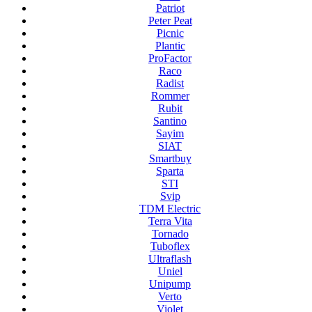
Patriot
Peter Peat
Picnic
Plantic
ProFactor
Raco
Radist
Rommer
Rubit
Santino
Sayim
SIAT
Smartbuy
Sparta
STI
Svip
TDM Electric
Terra Vita
Tornado
Tuboflex
Ultraflash
Uniel
Unipump
Verto
Violet