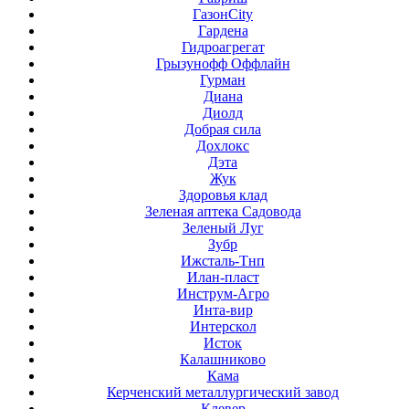
ГазонCity
Гардена
Гидроагрегат
Грызунофф Оффлайн
Гурман
Диана
Диолд
Добрая сила
Дохлокс
Дэта
Жук
Здоровья клад
Зеленая аптека Садовода
Зеленый Луг
Зубр
Ижсталь-Тнп
Илан-пласт
Инструм-Агро
Инта-вир
Интерскол
Исток
Калашниково
Кама
Керченский металлургический завод
Клевер