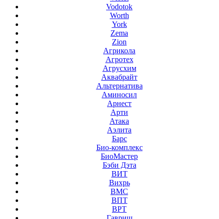
Vodotok
Worth
York
Zema
Zion
Агрикола
Агротех
Агрусхим
Аквабрайт
Альтернатива
Аминосил
Арнест
Арти
Атака
Аэлита
Барс
Био-комплекс
БиоМастер
Бэби Дэта
ВИТ
Вихрь
ВМС
ВПТ
ВРТ
Гавриш