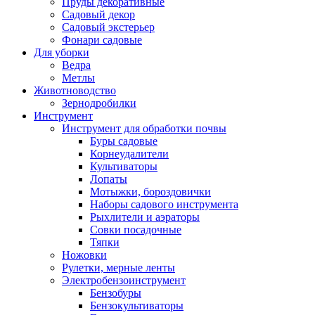
Пруды декоративные
Садовый декор
Садовый экстерьер
Фонари садовые
Для уборки
Ведра
Метлы
Животноводство
Зернодробилки
Инструмент
Инструмент для обработки почвы
Буры садовые
Корнеудалители
Культиваторы
Лопаты
Мотыжки, бороздовички
Наборы садового инструмента
Рыхлители и аэраторы
Совки посадочные
Тяпки
Ножовки
Рулетки, мерные ленты
Электробензоинструмент
Бензобуры
Бензокультиваторы