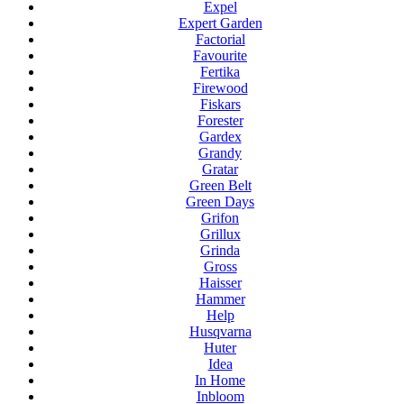
Expel
Expert Garden
Factorial
Favourite
Fertika
Firewood
Fiskars
Forester
Gardex
Grandy
Gratar
Green Belt
Green Days
Grifon
Grillux
Grinda
Gross
Haisser
Hammer
Help
Husqvarna
Huter
Idea
In Home
Inbloom