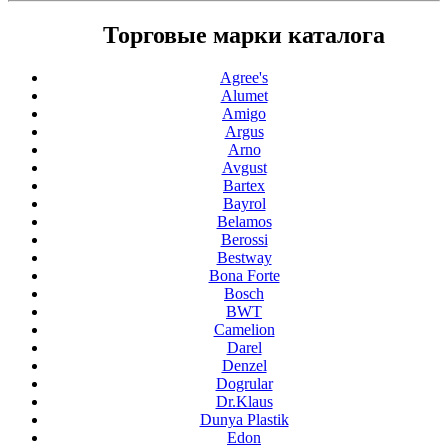
Торговые марки каталога
Agree's
Alumet
Amigo
Argus
Arno
Avgust
Bartex
Bayrol
Belamos
Berossi
Bestway
Bona Forte
Bosch
BWT
Camelion
Darel
Denzel
Dogrular
Dr.Klaus
Dunya Plastik
Edon