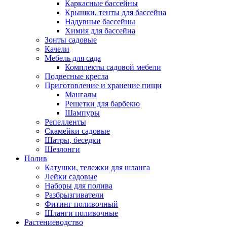
Каркасные бассейны
Крышки, тенты для бассейна
Надувные бассейны
Химия для бассейна
Зонты садовые
Качели
Мебель для сада
Комплекты садовой мебели
Подвесные кресла
Приготовление и хранение пищи
Мангалы
Решетки для барбекю
Шампуры
Репелленты
Скамейки садовые
Шатры, беседки
Шезлонги
Полив
Катушки, тележки для шланга
Лейки садовые
Наборы для полива
Разбрызгиватели
Фитинг поливочный
Шланги поливочные
Растениеводство