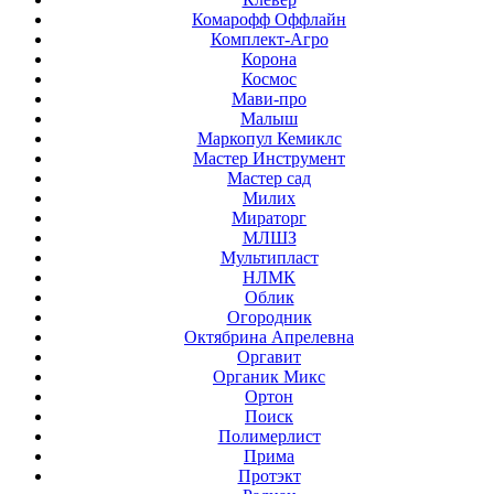
Комарофф Оффлайн
Комплект-Агро
Корона
Космос
Мави-про
Малыш
Маркопул Кемиклс
Мастер Инструмент
Мастер сад
Милих
Мираторг
МЛШЗ
Мультипласт
НЛМК
Облик
Огородник
Октябрина Апрелевна
Оргавит
Органик Микс
Ортон
Поиск
Полимерлист
Прима
Протэкт