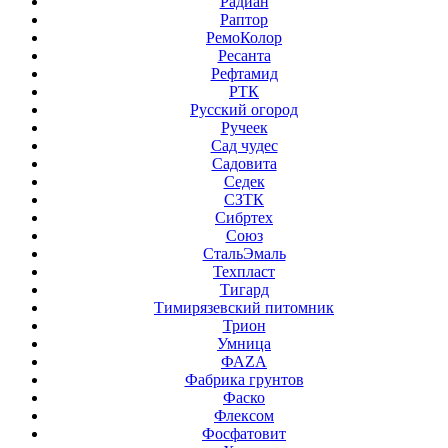
Радиан
Раптор
РемоКолор
Ресанта
Рефтамид
РТК
Русский огород
Ручеек
Сад чудес
Садовита
Седек
СЗТК
Сибртех
Союз
СтальЭмаль
Техпласт
Тигард
Тимирязевский питомник
Трион
Умница
ФАZА
Фабрика грунтов
Фаско
Флексом
Фосфатовит