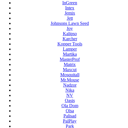
InGreen
Intex
Jemix
Jett
Johnsons Lawn Seed
Joy
Kalipso
Karcher
Kopper Tools
Lamper
Martika
MasterProf
Matrix
Maxcut
Mosquitall
Mr.Mouse
Nadzor
Nika
NV
Oasis
Ola Dom
Olsa
Palisad
PalPlay
Park