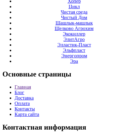
Хопер
Цикл
Чистая среда
Чистый Дом
Шашлык-машлык
Щелково Агрохим
Экокиллер
ЭлитАгро
Элластик-Пласт
Эльфпласт
Энергопром
Эра
Основные
страницы
Главная
Блог
Доставка
Оплата
Контакты
Карта сайта
Контактная
информация