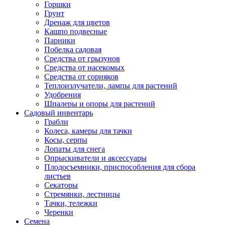
Горшки
Грунт
Дренаж для цветов
Кашпо подвесные
Парники
Побелка садовая
Средства от грызунов
Средства от насекомых
Средства от сорняков
Теплоизлучатели, лампы для растений
Удобрения
Шпалеры и опоры для растений
Садовый инвентарь
Грабли
Колеса, камеры для тачки
Косы, серпы
Лопаты для снега
Опрыскиватели и аксессуары
Плодосъемники, приспособления для сбора
листьев
Секаторы
Стремянки, лестницы
Тачки, тележки
Черенки
Семена