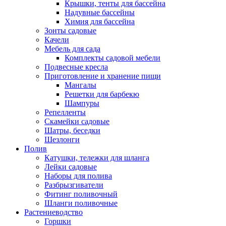
Крышки, тенты для бассейна
Надувные бассейны
Химия для бассейна
Зонты садовые
Качели
Мебель для сада
Комплекты садовой мебели
Подвесные кресла
Приготовление и хранение пищи
Мангалы
Решетки для барбекю
Шампуры
Репелленты
Скамейки садовые
Шатры, беседки
Шезлонги
Полив
Катушки, тележки для шланга
Лейки садовые
Наборы для полива
Разбрызгиватели
Фитинг поливочный
Шланги поливочные
Растениеводство
Горшки