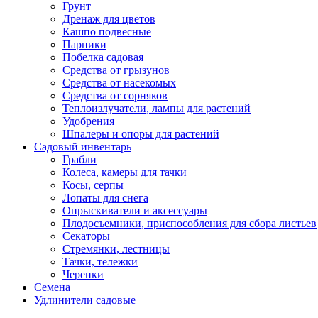
Грунт
Дренаж для цветов
Кашпо подвесные
Парники
Побелка садовая
Средства от грызунов
Средства от насекомых
Средства от сорняков
Теплоизлучатели, лампы для растений
Удобрения
Шпалеры и опоры для растений
Садовый инвентарь
Грабли
Колеса, камеры для тачки
Косы, серпы
Лопаты для снега
Опрыскиватели и аксессуары
Плодосъемники, приспособления для сбора листьев
Секаторы
Стремянки, лестницы
Тачки, тележки
Черенки
Семена
Удлинители садовые