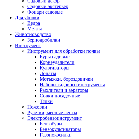
Садовый декор
Садовый экстерьер
Фонари садовые
Для уборки
Ведра
Метлы
Животноводство
Зернодробилки
Инструмент
Инструмент для обработки почвы
Буры садовые
Корнеудалители
Культиваторы
Лопаты
Мотыжки, бороздовички
Наборы садового инструмента
Рыхлители и аэраторы
Совки посадочные
Тяпки
Ножовки
Рулетки, мерные ленты
Электробензоинструмент
Бензобуры
Бензокультиваторы
Газонокосилки