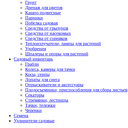
Грунт
Дренаж для цветов
Кашпо подвесные
Парники
Побелка садовая
Средства от грызунов
Средства от насекомых
Средства от сорняков
Теплоизлучатели, лампы для растений
Удобрения
Шпалеры и опоры для растений
Садовый инвентарь
Грабли
Колеса, камеры для тачки
Косы, серпы
Лопаты для снега
Опрыскиватели и аксессуары
Плодосъемники, приспособления для сбора листьев
Секаторы
Стремянки, лестницы
Тачки, тележки
Черенки
Семена
Удлинители садовые