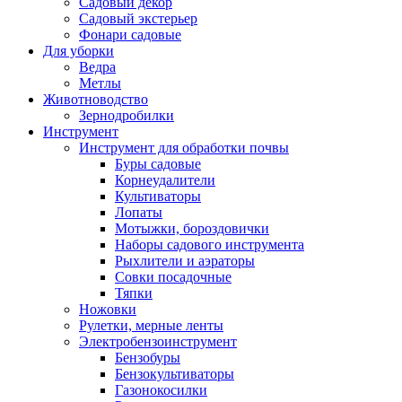
Садовый декор
Садовый экстерьер
Фонари садовые
Для уборки
Ведра
Метлы
Животноводство
Зернодробилки
Инструмент
Инструмент для обработки почвы
Буры садовые
Корнеудалители
Культиваторы
Лопаты
Мотыжки, бороздовички
Наборы садового инструмента
Рыхлители и аэраторы
Совки посадочные
Тяпки
Ножовки
Рулетки, мерные ленты
Электробензоинструмент
Бензобуры
Бензокультиваторы
Газонокосилки