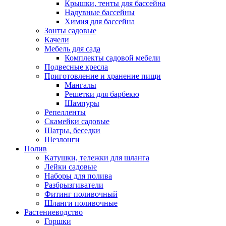
Крышки, тенты для бассейна
Надувные бассейны
Химия для бассейна
Зонты садовые
Качели
Мебель для сада
Комплекты садовой мебели
Подвесные кресла
Приготовление и хранение пищи
Мангалы
Решетки для барбекю
Шампуры
Репелленты
Скамейки садовые
Шатры, беседки
Шезлонги
Полив
Катушки, тележки для шланга
Лейки садовые
Наборы для полива
Разбрызгиватели
Фитинг поливочный
Шланги поливочные
Растениеводство
Горшки