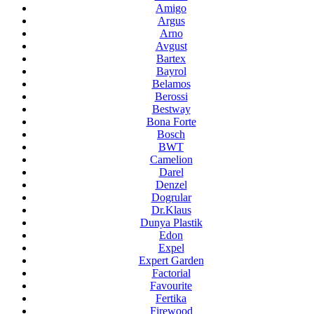
Amigo
Argus
Arno
Avgust
Bartex
Bayrol
Belamos
Berossi
Bestway
Bona Forte
Bosch
BWT
Camelion
Darel
Denzel
Dogrular
Dr.Klaus
Dunya Plastik
Edon
Expel
Expert Garden
Factorial
Favourite
Fertika
Firewood