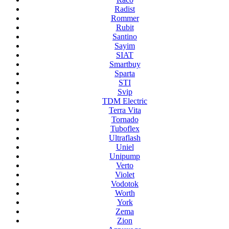
Radist
Rommer
Rubit
Santino
Sayim
SIAT
Smartbuy
Sparta
STI
Svip
TDM Electric
Terra Vita
Tornado
Tuboflex
Ultraflash
Uniel
Unipump
Verto
Violet
Vodotok
Worth
York
Zema
Zion