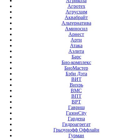
Агрикола
Агротех
Агрусхим
Аквабрайт
Альтернатива
Аминосил
Арнест
Арти
Атака
Аэлита
Барс
Био-комплекс
БиоМастер
Бэби Дэта
ВИТ
Вихрь
ВМС
ВПТ
ВРТ
Гавриш
ГазонCity
Гардена
Гидроагрегат
Грызунофф Оффлайн
Гурман