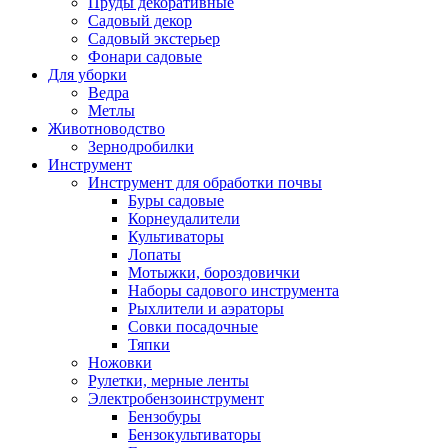
Пруды декоративные
Садовый декор
Садовый экстерьер
Фонари садовые
Для уборки
Ведра
Метлы
Животноводство
Зернодробилки
Инструмент
Инструмент для обработки почвы
Буры садовые
Корнеудалители
Культиваторы
Лопаты
Мотыжки, бороздовички
Наборы садового инструмента
Рыхлители и аэраторы
Совки посадочные
Тяпки
Ножовки
Рулетки, мерные ленты
Электробензоинструмент
Бензобуры
Бензокультиваторы