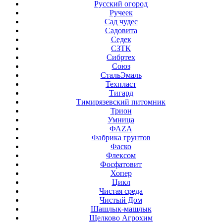
Русский огород
Ручеек
Сад чудес
Садовита
Седек
СЗТК
Сибртех
Союз
СтальЭмаль
Техпласт
Тигард
Тимирязевский питомник
Трион
Умница
ФАZА
Фабрика грунтов
Фаско
Флексом
Фосфатовит
Хопер
Цикл
Чистая среда
Чистый Дом
Шашлык-машлык
Щелково Агрохим