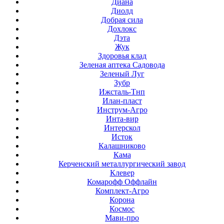
Диана
Диолд
Добрая сила
Дохлокс
Дэта
Жук
Здоровья клад
Зеленая аптека Садовода
Зеленый Луг
Зубр
Ижсталь-Тнп
Илан-пласт
Инструм-Агро
Инта-вир
Интерскол
Исток
Калашниково
Кама
Керченский металлургический завод
Клевер
Комарофф Оффлайн
Комплект-Агро
Корона
Космос
Мави-про