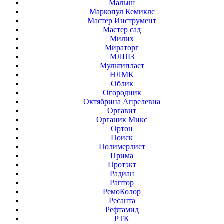
Малыш
Маркопул Кемиклс
Мастер Инструмент
Мастер сад
Милих
Мираторг
МЛШЗ
Мультипласт
НЛМК
Облик
Огородник
Октябрина Апрелевна
Оргавит
Органик Микс
Ортон
Поиск
Полимерлист
Прима
Протэкт
Радиан
Раптор
РемоКолор
Ресанта
Рефтамид
РТК