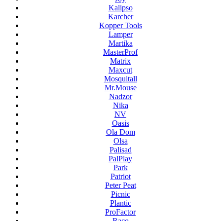
Kalipso
Karcher
Kopper Tools
Lamper
Martika
MasterProf
Matrix
Maxcut
Mosquitall
Mr.Mouse
Nadzor
Nika
NV
Oasis
Ola Dom
Olsa
Palisad
PalPlay
Park
Patriot
Peter Peat
Picnic
Plantic
ProFactor
Raco