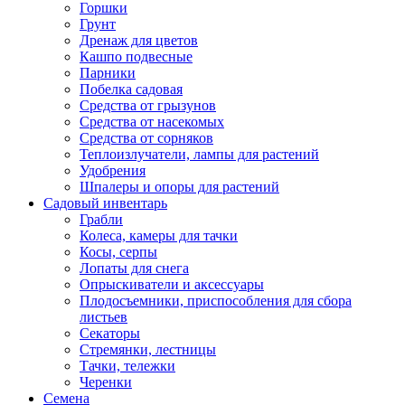
Горшки
Грунт
Дренаж для цветов
Кашпо подвесные
Парники
Побелка садовая
Средства от грызунов
Средства от насекомых
Средства от сорняков
Теплоизлучатели, лампы для растений
Удобрения
Шпалеры и опоры для растений
Садовый инвентарь
Грабли
Колеса, камеры для тачки
Косы, серпы
Лопаты для снега
Опрыскиватели и аксессуары
Плодосъемники, приспособления для сбора
листьев
Секаторы
Стремянки, лестницы
Тачки, тележки
Черенки
Семена