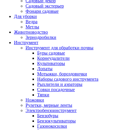
Садовый декор
Садовый экстерьер
Фонари садовые
Для уборки
Ведра
Метлы
Животноводство
Зернодробилки
Инструмент
Инструмент для обработки почвы
Буры садовые
Корнеудалители
Культиваторы
Лопаты
Мотыжки, бороздовички
Наборы садового инструмента
Рыхлители и аэраторы
Совки посадочные
Тяпки
Ножовки
Рулетки, мерные ленты
Электробензоинструмент
Бензобуры
Бензокультиваторы
Газонокосилки