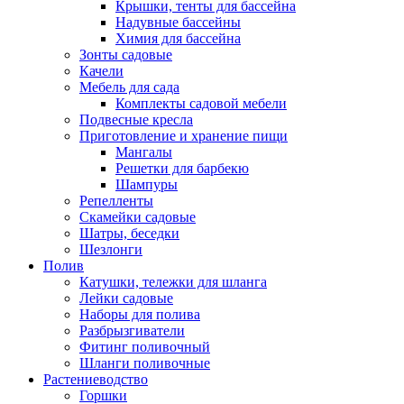
Крышки, тенты для бассейна
Надувные бассейны
Химия для бассейна
Зонты садовые
Качели
Мебель для сада
Комплекты садовой мебели
Подвесные кресла
Приготовление и хранение пищи
Мангалы
Решетки для барбекю
Шампуры
Репелленты
Скамейки садовые
Шатры, беседки
Шезлонги
Полив
Катушки, тележки для шланга
Лейки садовые
Наборы для полива
Разбрызгиватели
Фитинг поливочный
Шланги поливочные
Растениеводство
Горшки