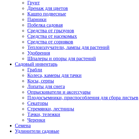
Грунт
Дренаж для цветов
Кашпо подвесные
Парники
Побелка садовая
Средства от грызунов
Средства от насекомых
Средства от сорняков
Теплоизлучатели, лампы для растений
Удобрения
Шпалеры и опоры для растений
Садовый инвентарь
Грабли
Колеса, камеры для тачки
Косы, серпы
Лопаты для снега
Опрыскиватели и аксессуары
Плодосъемники, приспособления для сбора листьев
Секаторы
Стремянки, лестницы
Тачки, тележки
Черенки
Семена
Удлинители садовые