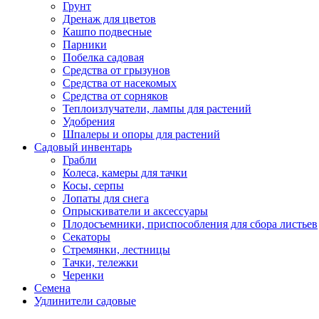
Грунт
Дренаж для цветов
Кашпо подвесные
Парники
Побелка садовая
Средства от грызунов
Средства от насекомых
Средства от сорняков
Теплоизлучатели, лампы для растений
Удобрения
Шпалеры и опоры для растений
Садовый инвентарь
Грабли
Колеса, камеры для тачки
Косы, серпы
Лопаты для снега
Опрыскиватели и аксессуары
Плодосъемники, приспособления для сбора листьев
Секаторы
Стремянки, лестницы
Тачки, тележки
Черенки
Семена
Удлинители садовые