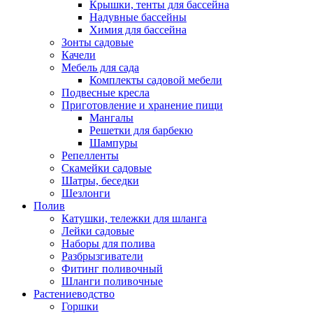
Крышки, тенты для бассейна
Надувные бассейны
Химия для бассейна
Зонты садовые
Качели
Мебель для сада
Комплекты садовой мебели
Подвесные кресла
Приготовление и хранение пищи
Мангалы
Решетки для барбекю
Шампуры
Репелленты
Скамейки садовые
Шатры, беседки
Шезлонги
Полив
Катушки, тележки для шланга
Лейки садовые
Наборы для полива
Разбрызгиватели
Фитинг поливочный
Шланги поливочные
Растениеводство
Горшки