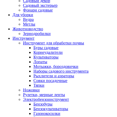
Садовый декор
Садовый экстерьер
Фонари садовые
Для уборки
Ведра
Метлы
Животноводство
Зернодробилки
Инструмент
Инструмент для обработки почвы
Буры садовые
Корнеудалители
Культиваторы
Лопаты
Мотыжки, бороздовички
Наборы садового инструмента
Рыхлители и аэраторы
Совки посадочные
Тяпки
Ножовки
Рулетки, мерные ленты
Электробензоинструмент
Бензобуры
Бензокультиваторы
Газонокосилки