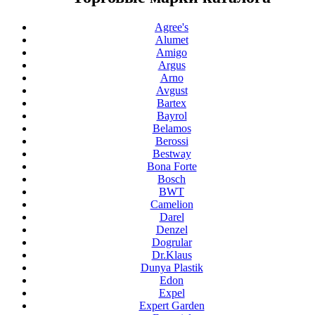
Agree's
Alumet
Amigo
Argus
Arno
Avgust
Bartex
Bayrol
Belamos
Berossi
Bestway
Bona Forte
Bosch
BWT
Camelion
Darel
Denzel
Dogrular
Dr.Klaus
Dunya Plastik
Edon
Expel
Expert Garden