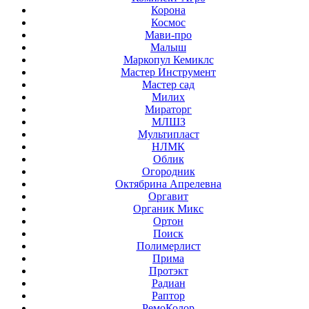
Корона
Космос
Мави-про
Малыш
Маркопул Кемиклс
Мастер Инструмент
Мастер сад
Милих
Мираторг
МЛШЗ
Мультипласт
НЛМК
Облик
Огородник
Октябрина Апрелевна
Оргавит
Органик Микс
Ортон
Поиск
Полимерлист
Прима
Протэкт
Радиан
Раптор
РемоКолор