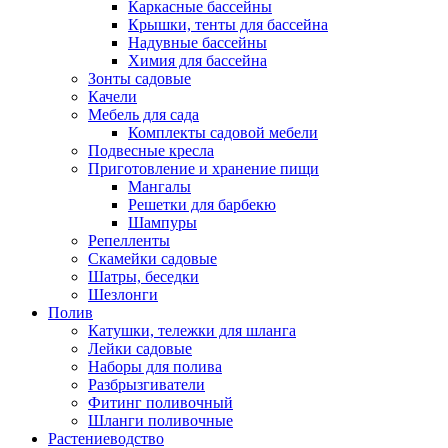
Каркасные бассейны
Крышки, тенты для бассейна
Надувные бассейны
Химия для бассейна
Зонты садовые
Качели
Мебель для сада
Комплекты садовой мебели
Подвесные кресла
Приготовление и хранение пищи
Мангалы
Решетки для барбекю
Шампуры
Репелленты
Скамейки садовые
Шатры, беседки
Шезлонги
Полив
Катушки, тележки для шланга
Лейки садовые
Наборы для полива
Разбрызгиватели
Фитинг поливочный
Шланги поливочные
Растениеводство