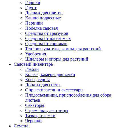
Горшки
Грунт
Дренаж для цветов
Кашпо подвесные
Парники
Побелка садовая
Средства от грызунов
Средства от насекомых
Средства от сорняков
Теплоизлучатели, лампы для растений
Удобрения
Шпалеры и опоры для растений
Садовый инвентарь
Грабли
Колеса, камеры для тачки
Косы, серпы
Лопаты для снега
Опрыскиватели и аксессуары
Плодосъемники, приспособления для сбора
листьев
Секаторы
Стремянки, лестницы
Тачки, тележки
Черенки
Семена