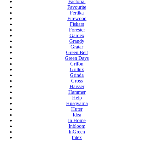
Factorial
Favourite
Fertika
Firewood
Fiskars
Forester
Gardex
Grandy
Gratar
Green Belt
Green Days
Grifon
Grillux
Grinda
Gross
Haisser
Hammer
Help
Husqvarna
Huter
Idea
In Home
Inbloom
InGreen
Intex