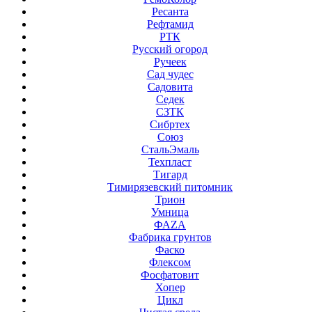
Ресанта
Рефтамид
РТК
Русский огород
Ручеек
Сад чудес
Садовита
Седек
СЗТК
Сибртех
Союз
СтальЭмаль
Техпласт
Тигард
Тимирязевский питомник
Трион
Умница
ФАZА
Фабрика грунтов
Фаско
Флексом
Фосфатовит
Хопер
Цикл