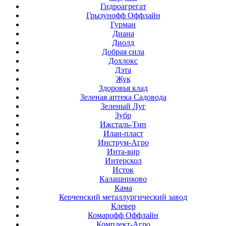
Гидроагрегат
Грызунофф Оффлайн
Гурман
Диана
Диолд
Добрая сила
Дохлокс
Дэта
Жук
Здоровья клад
Зеленая аптека Садовода
Зеленый Луг
Зубр
Ижсталь-Тнп
Илан-пласт
Инструм-Агро
Инта-вир
Интерскол
Исток
Калашниково
Кама
Керченский металлургический завод
Клевер
Комарофф Оффлайн
Комплект-Агро