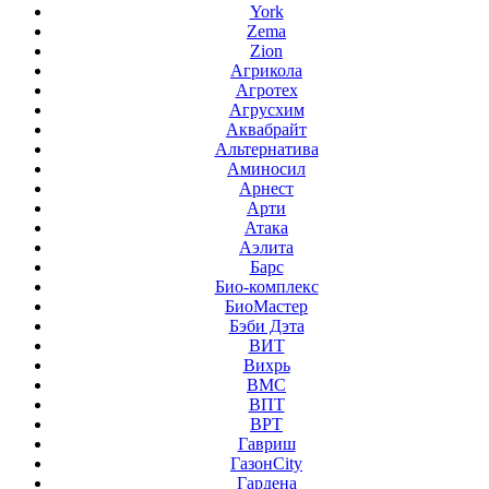
York
Zema
Zion
Агрикола
Агротех
Агрусхим
Аквабрайт
Альтернатива
Аминосил
Арнест
Арти
Атака
Аэлита
Барс
Био-комплекс
БиоМастер
Бэби Дэта
ВИТ
Вихрь
ВМС
ВПТ
ВРТ
Гавриш
ГазонCity
Гардена