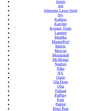
Jemix
Jett
Johnsons Lawn Seed
Joy
Kalipso
Karcher
Kopper Tools
Lamper
Martika
MasterProf
Matrix
Maxcut
Mosquitall
Mr.Mouse
Nadzor
Nika
NV
Oasis
Ola Dom
Olsa
Palisad
PalPlay
Park
Patriot
Peter Peat