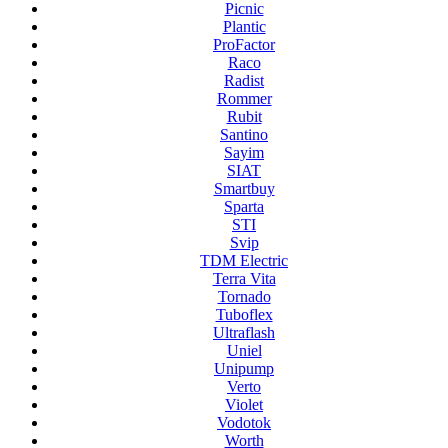
Picnic
Plantic
ProFactor
Raco
Radist
Rommer
Rubit
Santino
Sayim
SIAT
Smartbuy
Sparta
STI
Svip
TDM Electric
Terra Vita
Tornado
Tuboflex
Ultraflash
Uniel
Unipump
Verto
Violet
Vodotok
Worth