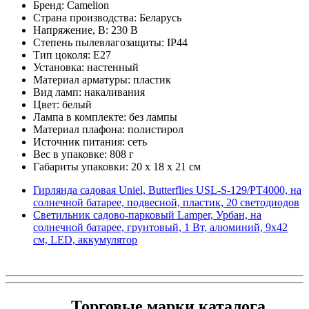
Бренд: Camelion
Страна производства: Беларусь
Напряжение, В: 230 В
Степень пылевлагозащиты: IP44
Тип цоколя: E27
Установка: настенный
Материал арматуры: пластик
Вид ламп: накаливания
Цвет: белый
Лампа в комплекте: без лампы
Материал плафона: полистирол
Источник питания: сеть
Вес в упаковке: 808 г
Габариты упаковки: 20 x 18 x 21 см
Гирлянда садовая Uniel, Butterflies USL-S-129/PT4000, на
солнечной батарее, подвесной, пластик, 20 светодиодов
Светильник садово-парковый Lamper, Урбан, на
солнечной батарее, грунтовый, 1 Вт, алюминий, 9х42
см, LED, аккумулятор
Торговые марки каталога