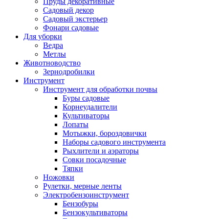
Пруды декоративные
Садовый декор
Садовый экстерьер
Фонари садовые
Для уборки
Ведра
Метлы
Животноводство
Зернодробилки
Инструмент
Инструмент для обработки почвы
Буры садовые
Корнеудалители
Культиваторы
Лопаты
Мотыжки, бороздовички
Наборы садового инструмента
Рыхлители и аэраторы
Совки посадочные
Тяпки
Ножовки
Рулетки, мерные ленты
Электробензоинструмент
Бензобуры
Бензокультиваторы