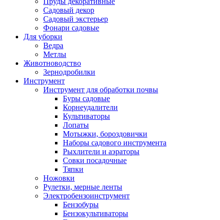
Пруды декоративные
Садовый декор
Садовый экстерьер
Фонари садовые
Для уборки
Ведра
Метлы
Животноводство
Зернодробилки
Инструмент
Инструмент для обработки почвы
Буры садовые
Корнеудалители
Культиваторы
Лопаты
Мотыжки, бороздовички
Наборы садового инструмента
Рыхлители и аэраторы
Совки посадочные
Тяпки
Ножовки
Рулетки, мерные ленты
Электробензоинструмент
Бензобуры
Бензокультиваторы