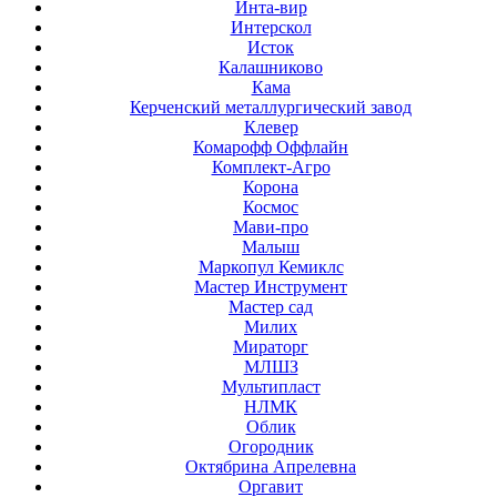
Инта-вир
Интерскол
Исток
Калашниково
Кама
Керченский металлургический завод
Клевер
Комарофф Оффлайн
Комплект-Агро
Корона
Космос
Мави-про
Малыш
Маркопул Кемиклс
Мастер Инструмент
Мастер сад
Милих
Мираторг
МЛШЗ
Мультипласт
НЛМК
Облик
Огородник
Октябрина Апрелевна
Оргавит