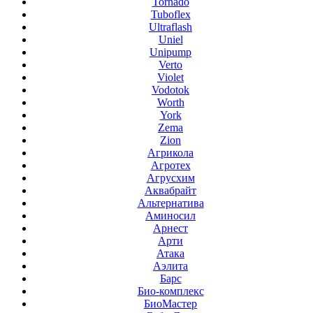
Tornado
Tuboflex
Ultraflash
Uniel
Unipump
Verto
Violet
Vodotok
Worth
York
Zema
Zion
Агрикола
Агротех
Агрусхим
Аквабрайт
Альтернатива
Аминосил
Арнест
Арти
Атака
Аэлита
Барс
Био-комплекс
БиоМастер