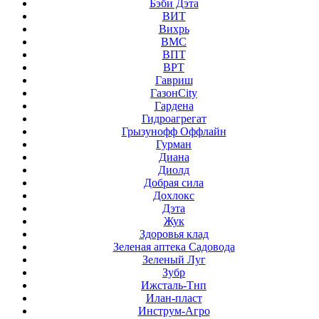
Бэби Дэта
ВИТ
Вихрь
ВМС
ВПТ
ВРТ
Гавриш
ГазонCity
Гардена
Гидроагрегат
Грызунофф Оффлайн
Гурман
Диана
Диолд
Добрая сила
Дохлокс
Дэта
Жук
Здоровья клад
Зеленая аптека Садовода
Зеленый Луг
Зубр
Ижсталь-Тнп
Илан-пласт
Инструм-Агро