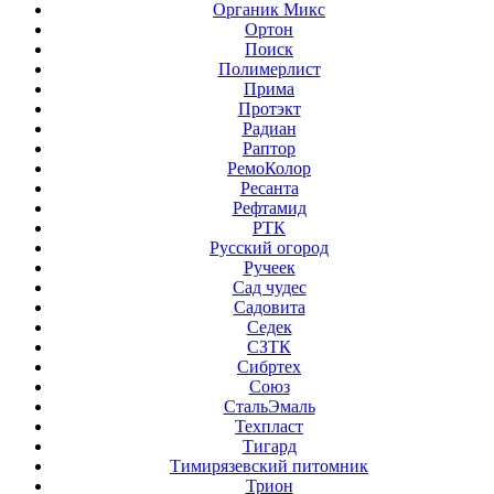
Органик Микс
Ортон
Поиск
Полимерлист
Прима
Протэкт
Радиан
Раптор
РемоКолор
Ресанта
Рефтамид
РТК
Русский огород
Ручеек
Сад чудес
Садовита
Седек
СЗТК
Сибртех
Союз
СтальЭмаль
Техпласт
Тигард
Тимирязевский питомник
Трион