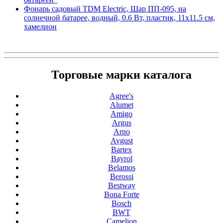
Фонарь садовый TDM Electric, Шар ПП-095, на
солнечной батарее, водный, 0.6 Вт, пластик, 11х11.5 см,
хамелион
Торговые марки каталога
Agree's
Alumet
Amigo
Argus
Arno
Avgust
Bartex
Bayrol
Belamos
Berossi
Bestway
Bona Forte
Bosch
BWT
Camelion