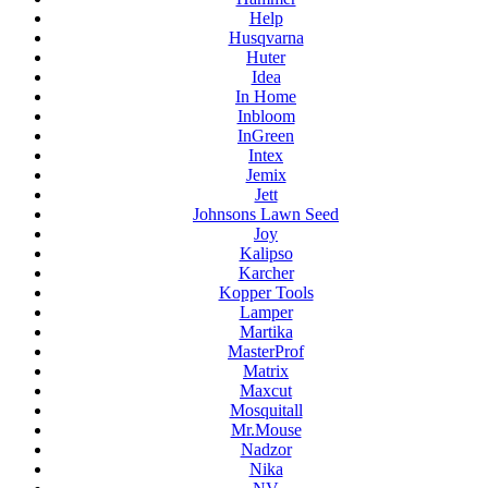
Help
Husqvarna
Huter
Idea
In Home
Inbloom
InGreen
Intex
Jemix
Jett
Johnsons Lawn Seed
Joy
Kalipso
Karcher
Kopper Tools
Lamper
Martika
MasterProf
Matrix
Maxcut
Mosquitall
Mr.Mouse
Nadzor
Nika