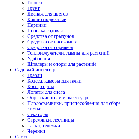
Горшки
Грунт
Дренаж для цветов
Кашпо подвесные
Парники
Побелка садовая
Средства от грызунов
Средства от насекомых
Средства от сорняков
Теплоизлучатели, лампы для растений
Удобрения
Шпалеры и опоры для растений
Садовый инвентарь
Грабли
Колеса, камеры для тачки
Косы, серпы
Лопаты для снега
Опрыскиватели и аксессуары
Плодосъемники, приспособления для сбора
листьев
Секаторы
Стремянки, лестницы
Тачки, тележки
Черенки
Семена