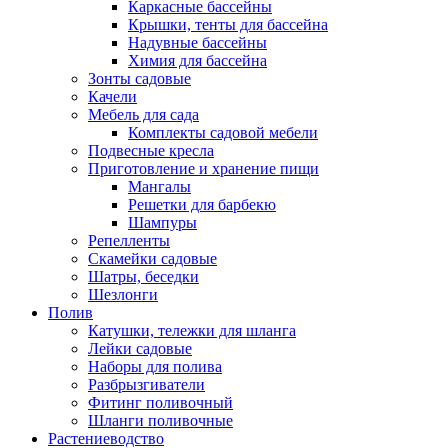
Каркасные бассейны
Крышки, тенты для бассейна
Надувные бассейны
Химия для бассейна
Зонты садовые
Качели
Мебель для сада
Комплекты садовой мебели
Подвесные кресла
Приготовление и хранение пищи
Мангалы
Решетки для барбекю
Шампуры
Репелленты
Скамейки садовые
Шатры, беседки
Шезлонги
Полив
Катушки, тележки для шланга
Лейки садовые
Наборы для полива
Разбрызгиватели
Фитинг поливочный
Шланги поливочные
Растениеводство