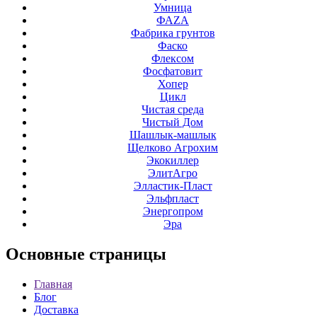
Умница
ФАZА
Фабрика грунтов
Фаско
Флексом
Фосфатовит
Хопер
Цикл
Чистая среда
Чистый Дом
Шашлык-машлык
Щелково Агрохим
Экокиллер
ЭлитАгро
Элластик-Пласт
Эльфпласт
Энергопром
Эра
Основные
страницы
Главная
Блог
Доставка