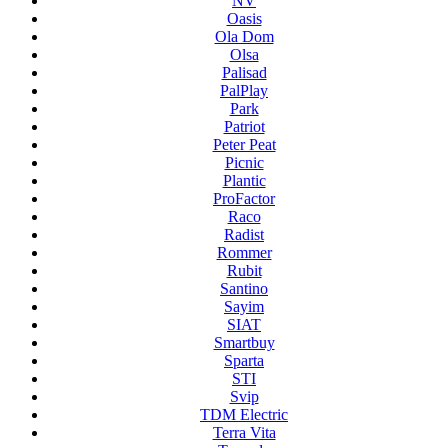
NV
Oasis
Ola Dom
Olsa
Palisad
PalPlay
Park
Patriot
Peter Peat
Picnic
Plantic
ProFactor
Raco
Radist
Rommer
Rubit
Santino
Sayim
SIAT
Smartbuy
Sparta
STI
Svip
TDM Electric
Terra Vita