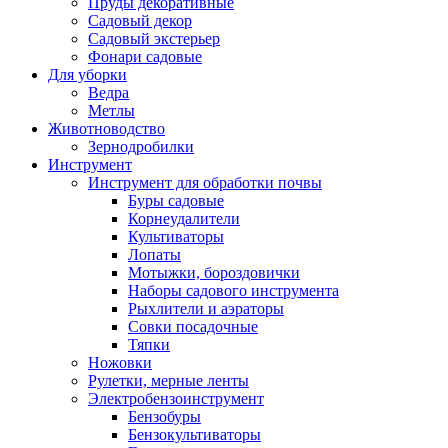
Пруды декоративные
Садовый декор
Садовый экстерьер
Фонари садовые
Для уборки
Ведра
Метлы
Животноводство
Зернодробилки
Инструмент
Инструмент для обработки почвы
Буры садовые
Корнеудалители
Культиваторы
Лопаты
Мотыжки, бороздовички
Наборы садового инструмента
Рыхлители и аэраторы
Совки посадочные
Тяпки
Ножовки
Рулетки, мерные ленты
Электробензоинструмент
Бензобуры
Бензокультиваторы