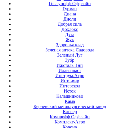
Грызунофф Оффлайн
Гурман
Диана
Диолд
Добрая сила
Дохлокс
Дэта
Жук
Здоровья клад
Зеленая аптека Садовода
Зеленый Луг
Зубр
Ижсталь-Тнп
Илан-пласт
Инструм-Агро
Инта-вир
Интерскол
Исток
Калашниково
Кама
Керченский металлургический завод
Клевер
Комарофф Оффлайн
Комплект-Агро
Корона