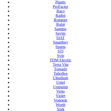
Plantic
ProFactor
Raco
Radist
Rommer
Rubit
Santino
Sayim
SIAT
Smartbuy
Sparta
STI
Svip
TDM Electric
Terra Vita
Tornado
Tuboflex
Ultraflash
Uniel
Unipump
Verto
Violet
Vodotok
Worth
York