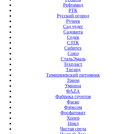
Рефтамид
РТК
Русский огород
Ручеек
Сад чудес
Садовита
Седек
СЗТК
Сибртех
Союз
СтальЭмаль
Техпласт
Тигард
Тимирязевский питомник
Трион
Умница
ФАZА
Фабрика грунтов
Фаско
Флексом
Фосфатовит
Хопер
Цикл
Чистая среда