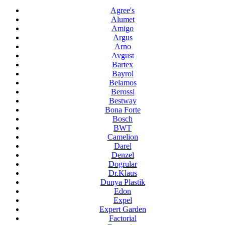
Agree's
Alumet
Amigo
Argus
Arno
Avgust
Bartex
Bayrol
Belamos
Berossi
Bestway
Bona Forte
Bosch
BWT
Camelion
Darel
Denzel
Dogrular
Dr.Klaus
Dunya Plastik
Edon
Expel
Expert Garden
Factorial