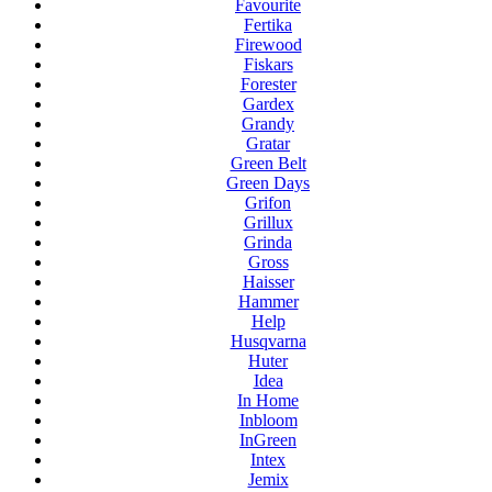
Favourite
Fertika
Firewood
Fiskars
Forester
Gardex
Grandy
Gratar
Green Belt
Green Days
Grifon
Grillux
Grinda
Gross
Haisser
Hammer
Help
Husqvarna
Huter
Idea
In Home
Inbloom
InGreen
Intex
Jemix