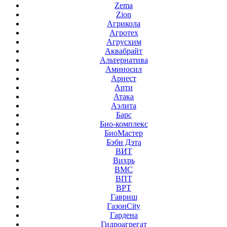
Zema
Zion
Агрикола
Агротех
Агрусхим
Аквабрайт
Альтернатива
Аминосил
Арнест
Арти
Атака
Аэлита
Барс
Био-комплекс
БиоМастер
Бэби Дэта
ВИТ
Вихрь
ВМС
ВПТ
ВРТ
Гавриш
ГазонCity
Гардена
Гидроагрегат