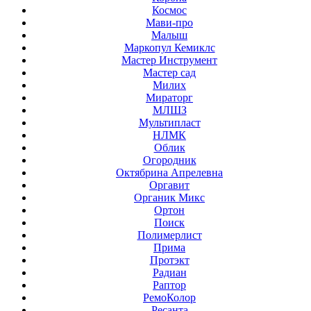
Космос
Мави-про
Малыш
Маркопул Кемиклс
Мастер Инструмент
Мастер сад
Милих
Мираторг
МЛШЗ
Мультипласт
НЛМК
Облик
Огородник
Октябрина Апрелевна
Оргавит
Органик Микс
Ортон
Поиск
Полимерлист
Прима
Протэкт
Радиан
Раптор
РемоКолор
Ресанта