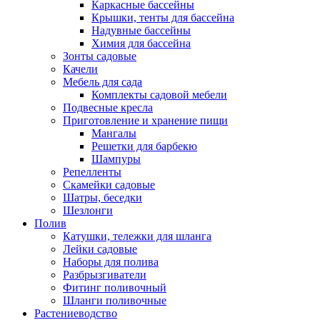
Каркасные бассейны
Крышки, тенты для бассейна
Надувные бассейны
Химия для бассейна
Зонты садовые
Качели
Мебель для сада
Комплекты садовой мебели
Подвесные кресла
Приготовление и хранение пищи
Мангалы
Решетки для барбекю
Шампуры
Репелленты
Скамейки садовые
Шатры, беседки
Шезлонги
Полив
Катушки, тележки для шланга
Лейки садовые
Наборы для полива
Разбрызгиватели
Фитинг поливочный
Шланги поливочные
Растениеводство