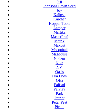
Jett
Johnsons Lawn Seed
Joy
Kalipso
Karcher
Kopper Tools
Lamper
Martika
MasterProf
Matrix
Maxcut
Mosquitall
Mr.Mouse
Nadzor
Nika
NV
Oasis
Ola Dom
Olsa
Palisad
PalPlay
Park
Patriot
Peter Peat
Picnic