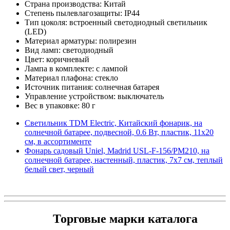
Страна производства: Китай
Степень пылевлагозащиты: IP44
Тип цоколя: встроенный светодиодный светильник
(LED)
Материал арматуры: полирезин
Вид ламп: светодиодный
Цвет: коричневый
Лампа в комплекте: с лампой
Материал плафона: стекло
Источник питания: солнечная батарея
Управление устройством: выключатель
Вес в упаковке: 80 г
Светильник TDM Electric, Китайский фонарик, на
солнечной батарее, подвесной, 0.6 Вт, пластик, 11х20
см, в ассортименте
Фонарь садовый Uniel, Madrid USL-F-156/PM210, на
солнечной батарее, настенный, пластик, 7х7 см, теплый
белый свет, черный
Торговые марки каталога