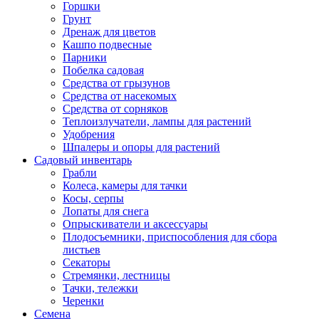
Горшки
Грунт
Дренаж для цветов
Кашпо подвесные
Парники
Побелка садовая
Средства от грызунов
Средства от насекомых
Средства от сорняков
Теплоизлучатели, лампы для растений
Удобрения
Шпалеры и опоры для растений
Садовый инвентарь
Грабли
Колеса, камеры для тачки
Косы, серпы
Лопаты для снега
Опрыскиватели и аксессуары
Плодосъемники, приспособления для сбора
листьев
Секаторы
Стремянки, лестницы
Тачки, тележки
Черенки
Семена