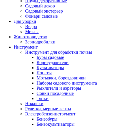
Пруды декоративные
Садовый декор
Садовый экстерьер
Фонари садовые
Для уборки
Ведра
Метлы
Животноводство
Зернодробилки
Инструмент
Инструмент для обработки почвы
Буры садовые
Корнеудалители
Культиваторы
Лопаты
Мотыжки, бороздовички
Наборы садового инструмента
Рыхлители и аэраторы
Совки посадочные
Тяпки
Ножовки
Рулетки, мерные ленты
Электробензоинструмент
Бензобуры
Бензокультиваторы