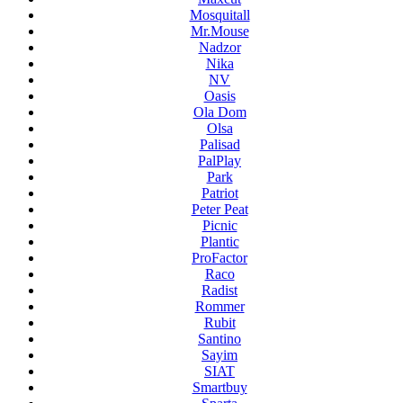
Mosquitall
Mr.Mouse
Nadzor
Nika
NV
Oasis
Ola Dom
Olsa
Palisad
PalPlay
Park
Patriot
Peter Peat
Picnic
Plantic
ProFactor
Raco
Radist
Rommer
Rubit
Santino
Sayim
SIAT
Smartbuy