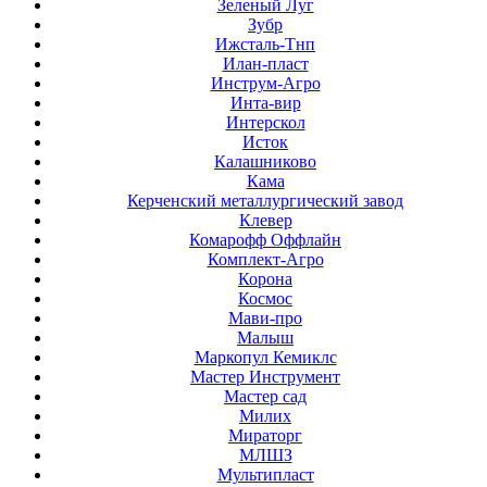
Зеленый Луг
Зубр
Ижсталь-Тнп
Илан-пласт
Инструм-Агро
Инта-вир
Интерскол
Исток
Калашниково
Кама
Керченский металлургический завод
Клевер
Комарофф Оффлайн
Комплект-Агро
Корона
Космос
Мави-про
Малыш
Маркопул Кемиклс
Мастер Инструмент
Мастер сад
Милих
Мираторг
МЛШЗ
Мультипласт