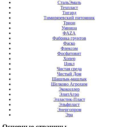
СтальЭмаль
Техпласт
Тигард
Тимирязевский питомник
Трион
Умница
ФАZА
Фабрика грунтов
Фаско
Флексом
Фосфатовит
Хопер
Цикл
Чистая среда
Чистый Дом
Шашлык-машлык
Щелково Агрохим
Экокиллер
ЭлитАгро
Элластик-Пласт
Эльфпласт
Энергопром
Эра
Основные
страницы