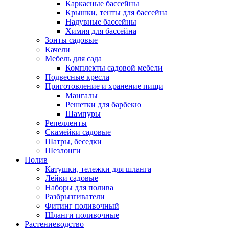
Каркасные бассейны
Крышки, тенты для бассейна
Надувные бассейны
Химия для бассейна
Зонты садовые
Качели
Мебель для сада
Комплекты садовой мебели
Подвесные кресла
Приготовление и хранение пищи
Мангалы
Решетки для барбекю
Шампуры
Репелленты
Скамейки садовые
Шатры, беседки
Шезлонги
Полив
Катушки, тележки для шланга
Лейки садовые
Наборы для полива
Разбрызгиватели
Фитинг поливочный
Шланги поливочные
Растениеводство