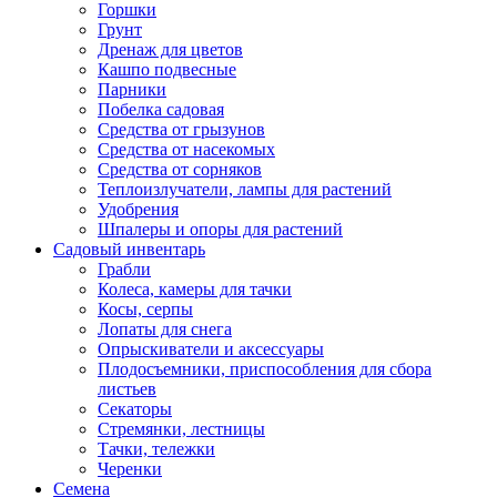
Горшки
Грунт
Дренаж для цветов
Кашпо подвесные
Парники
Побелка садовая
Средства от грызунов
Средства от насекомых
Средства от сорняков
Теплоизлучатели, лампы для растений
Удобрения
Шпалеры и опоры для растений
Садовый инвентарь
Грабли
Колеса, камеры для тачки
Косы, серпы
Лопаты для снега
Опрыскиватели и аксессуары
Плодосъемники, приспособления для сбора
листьев
Секаторы
Стремянки, лестницы
Тачки, тележки
Черенки
Семена