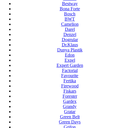
Bestway
Bona Forte
Bosch
BWT
Camelion
Darel
Denzel
Dogrular
Dr.Klaus
Dunya Plastik
Edon
Expel
Expert Garden
Factorial
Favourite
Fertika
Firewood
Fiskars
Forester
Gardex
Grandy
Gratar
Green Belt
Green Days
Grifon