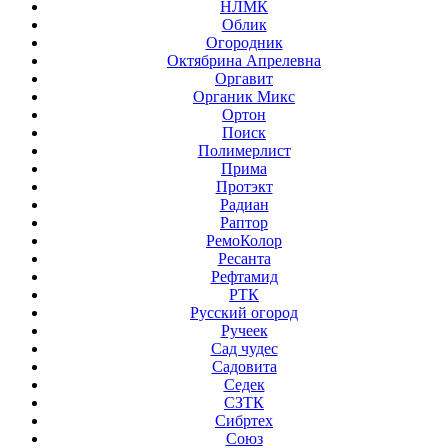
НЛМК
Облик
Огородник
Октябрина Апрелевна
Оргавит
Органик Микс
Ортон
Поиск
Полимерлист
Прима
Протэкт
Радиан
Раптор
РемоКолор
Ресанта
Рефтамид
РТК
Русский огород
Ручеек
Сад чудес
Садовита
Седек
СЗТК
Сибртех
Союз