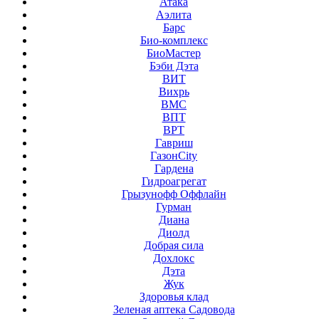
Атака
Аэлита
Барс
Био-комплекс
БиоМастер
Бэби Дэта
ВИТ
Вихрь
ВМС
ВПТ
ВРТ
Гавриш
ГазонCity
Гардена
Гидроагрегат
Грызунофф Оффлайн
Гурман
Диана
Диолд
Добрая сила
Дохлокс
Дэта
Жук
Здоровья клад
Зеленая аптека Садовода