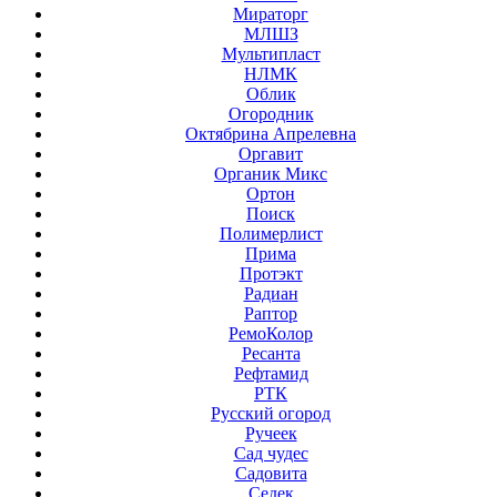
Мираторг
МЛШЗ
Мультипласт
НЛМК
Облик
Огородник
Октябрина Апрелевна
Оргавит
Органик Микс
Ортон
Поиск
Полимерлист
Прима
Протэкт
Радиан
Раптор
РемоКолор
Ресанта
Рефтамид
РТК
Русский огород
Ручеек
Сад чудес
Садовита
Седек