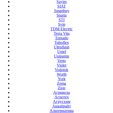
Sayim
SIAT
Smartbuy
Sparta
STI
Svip
TDM Electric
Terra Vita
Tornado
Tuboflex
Ultraflash
Uniel
Unipump
Verto
Violet
Vodotok
Worth
York
Zema
Zion
Агрикола
Агротех
Агрусхим
Аквабрайт
Альтернатива