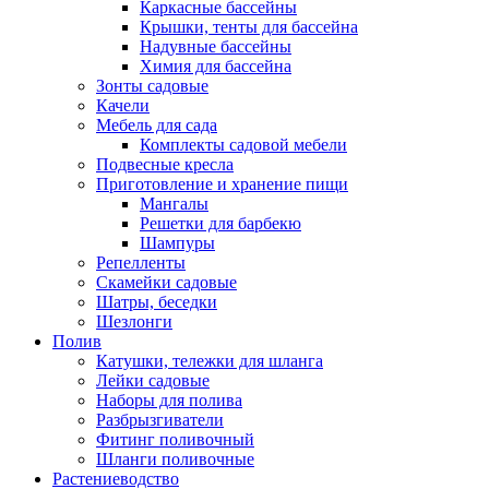
Каркасные бассейны
Крышки, тенты для бассейна
Надувные бассейны
Химия для бассейна
Зонты садовые
Качели
Мебель для сада
Комплекты садовой мебели
Подвесные кресла
Приготовление и хранение пищи
Мангалы
Решетки для барбекю
Шампуры
Репелленты
Скамейки садовые
Шатры, беседки
Шезлонги
Полив
Катушки, тележки для шланга
Лейки садовые
Наборы для полива
Разбрызгиватели
Фитинг поливочный
Шланги поливочные
Растениеводство