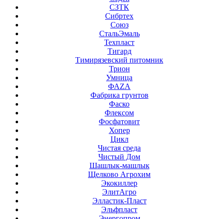
СЗТК
Сибртех
Союз
СтальЭмаль
Техпласт
Тигард
Тимирязевский питомник
Трион
Умница
ФАZА
Фабрика грунтов
Фаско
Флексом
Фосфатовит
Хопер
Цикл
Чистая среда
Чистый Дом
Шашлык-машлык
Щелково Агрохим
Экокиллер
ЭлитАгро
Элластик-Пласт
Эльфпласт
Энергопром