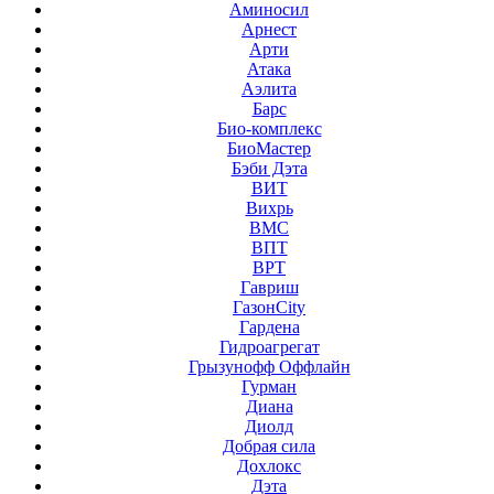
Аминосил
Арнест
Арти
Атака
Аэлита
Барс
Био-комплекс
БиоМастер
Бэби Дэта
ВИТ
Вихрь
ВМС
ВПТ
ВРТ
Гавриш
ГазонCity
Гардена
Гидроагрегат
Грызунофф Оффлайн
Гурман
Диана
Диолд
Добрая сила
Дохлокс
Дэта