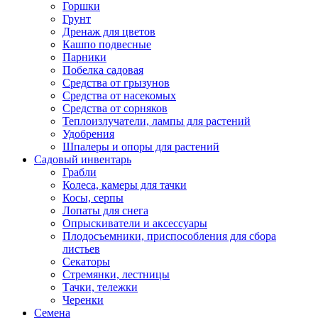
Горшки
Грунт
Дренаж для цветов
Кашпо подвесные
Парники
Побелка садовая
Средства от грызунов
Средства от насекомых
Средства от сорняков
Теплоизлучатели, лампы для растений
Удобрения
Шпалеры и опоры для растений
Садовый инвентарь
Грабли
Колеса, камеры для тачки
Косы, серпы
Лопаты для снега
Опрыскиватели и аксессуары
Плодосъемники, приспособления для сбора
листьев
Секаторы
Стремянки, лестницы
Тачки, тележки
Черенки
Семена