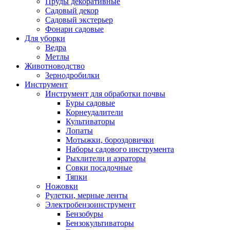
Пруды декоративные
Садовый декор
Садовый экстерьер
Фонари садовые
Для уборки
Ведра
Метлы
Животноводство
Зернодробилки
Инструмент
Инструмент для обработки почвы
Буры садовые
Корнеудалители
Культиваторы
Лопаты
Мотыжки, бороздовички
Наборы садового инструмента
Рыхлители и аэраторы
Совки посадочные
Тяпки
Ножовки
Рулетки, мерные ленты
Электробензоинструмент
Бензобуры
Бензокультиваторы