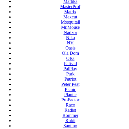
Martika
MasterProf
Matrix
Maxcut
Mosquitall
Mr.Mouse
Nadzor
Nika
NV
Oasis
Ola Dom
Olsa
Palisad
PalPlay
Park
Patriot
Peter Peat
Picnic
Plantic
ProFactor
Raco
Radist
Rommer
Rubit
Santino