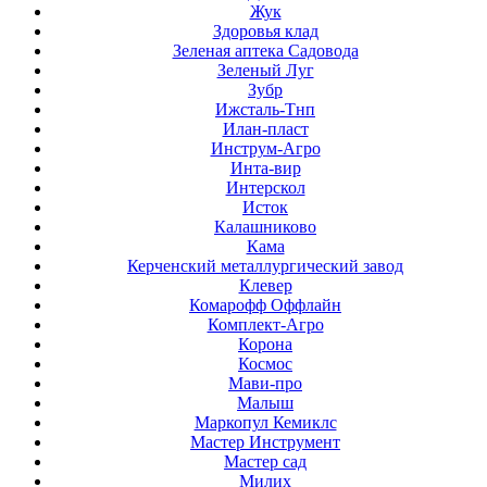
Жук
Здоровья клад
Зеленая аптека Садовода
Зеленый Луг
Зубр
Ижсталь-Тнп
Илан-пласт
Инструм-Агро
Инта-вир
Интерскол
Исток
Калашниково
Кама
Керченский металлургический завод
Клевер
Комарофф Оффлайн
Комплект-Агро
Корона
Космос
Мави-про
Малыш
Маркопул Кемиклс
Мастер Инструмент
Мастер сад
Милих