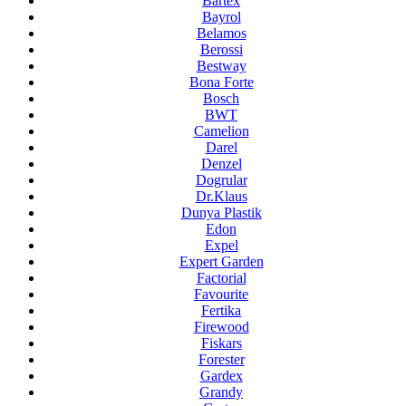
Bartex
Bayrol
Belamos
Berossi
Bestway
Bona Forte
Bosch
BWT
Camelion
Darel
Denzel
Dogrular
Dr.Klaus
Dunya Plastik
Edon
Expel
Expert Garden
Factorial
Favourite
Fertika
Firewood
Fiskars
Forester
Gardex
Grandy