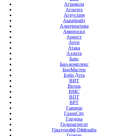
Агрикола
Агротех
Агрусхим
Аквабрайт
Альтернатива
Аминосил
Арнест
Арти
Атака
Аэлита
Барс
Био-комплекс
БиоМастер
Бэби Дэта
ВИТ
Вихрь
ВМС
ВПТ
ВРТ
Гавриш
ГазонCity
Гардена
Гидроагрегат
Грызунофф Оффлайн
Гурман