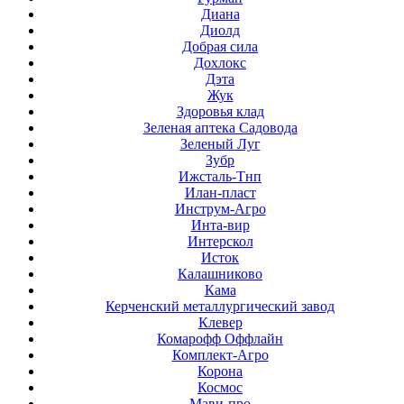
Диана
Диолд
Добрая сила
Дохлокс
Дэта
Жук
Здоровья клад
Зеленая аптека Садовода
Зеленый Луг
Зубр
Ижсталь-Тнп
Илан-пласт
Инструм-Агро
Инта-вир
Интерскол
Исток
Калашниково
Кама
Керченский металлургический завод
Клевер
Комарофф Оффлайн
Комплект-Агро
Корона
Космос
Мави-про