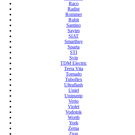
Raco
Radist
Rommer
Rubit
Santino
Sayim
SIAT
Smartbuy
Sparta
STI
Svip
TDM Electric
Terra Vita
Tornado
Tuboflex
Ultraflash
Uniel
Unipump
Verto
Violet
Vodotok
Worth
York
Zema
Zion