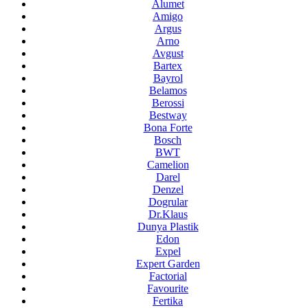
Alumet
Amigo
Argus
Arno
Avgust
Bartex
Bayrol
Belamos
Berossi
Bestway
Bona Forte
Bosch
BWT
Camelion
Darel
Denzel
Dogrular
Dr.Klaus
Dunya Plastik
Edon
Expel
Expert Garden
Factorial
Favourite
Fertika