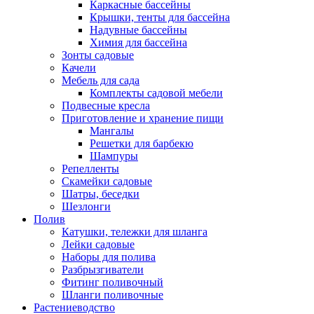
Каркасные бассейны
Крышки, тенты для бассейна
Надувные бассейны
Химия для бассейна
Зонты садовые
Качели
Мебель для сада
Комплекты садовой мебели
Подвесные кресла
Приготовление и хранение пищи
Мангалы
Решетки для барбекю
Шампуры
Репелленты
Скамейки садовые
Шатры, беседки
Шезлонги
Полив
Катушки, тележки для шланга
Лейки садовые
Наборы для полива
Разбрызгиватели
Фитинг поливочный
Шланги поливочные
Растениеводство