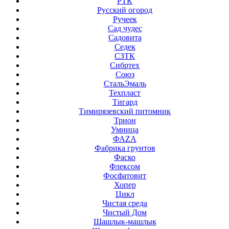
РТК
Русский огород
Ручеек
Сад чудес
Садовита
Седек
СЗТК
Сибртех
Союз
СтальЭмаль
Техпласт
Тигард
Тимирязевский питомник
Трион
Умница
ФАZА
Фабрика грунтов
Фаско
Флексом
Фосфатовит
Хопер
Цикл
Чистая среда
Чистый Дом
Шашлык-машлык