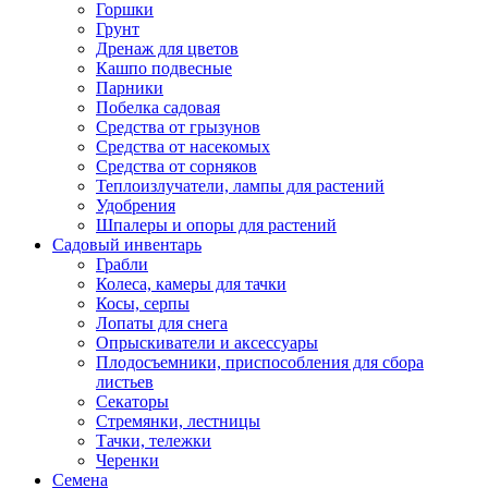
Горшки
Грунт
Дренаж для цветов
Кашпо подвесные
Парники
Побелка садовая
Средства от грызунов
Средства от насекомых
Средства от сорняков
Теплоизлучатели, лампы для растений
Удобрения
Шпалеры и опоры для растений
Садовый инвентарь
Грабли
Колеса, камеры для тачки
Косы, серпы
Лопаты для снега
Опрыскиватели и аксессуары
Плодосъемники, приспособления для сбора
листьев
Секаторы
Стремянки, лестницы
Тачки, тележки
Черенки
Семена