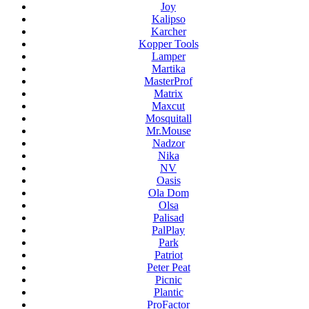
Joy
Kalipso
Karcher
Kopper Tools
Lamper
Martika
MasterProf
Matrix
Maxcut
Mosquitall
Mr.Mouse
Nadzor
Nika
NV
Oasis
Ola Dom
Olsa
Palisad
PalPlay
Park
Patriot
Peter Peat
Picnic
Plantic
ProFactor