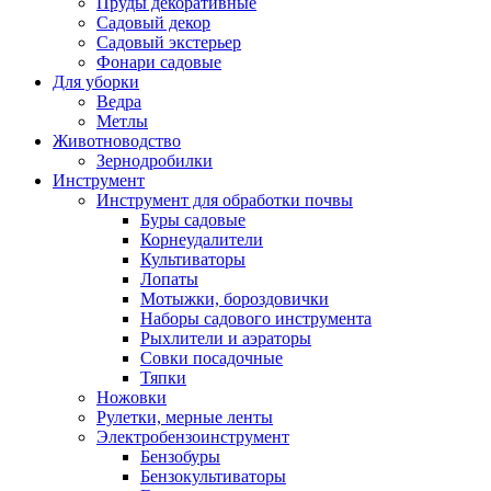
Пруды декоративные
Садовый декор
Садовый экстерьер
Фонари садовые
Для уборки
Ведра
Метлы
Животноводство
Зернодробилки
Инструмент
Инструмент для обработки почвы
Буры садовые
Корнеудалители
Культиваторы
Лопаты
Мотыжки, бороздовички
Наборы садового инструмента
Рыхлители и аэраторы
Совки посадочные
Тяпки
Ножовки
Рулетки, мерные ленты
Электробензоинструмент
Бензобуры
Бензокультиваторы