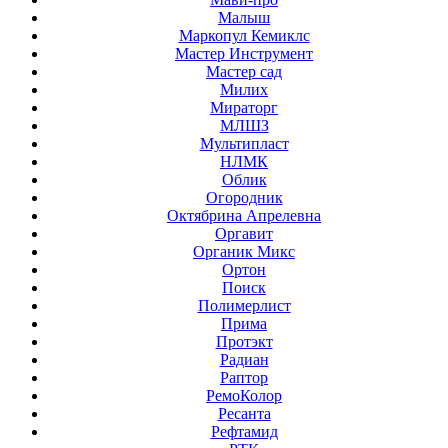
Малыш
Маркопул Кемиклс
Мастер Инструмент
Мастер сад
Милих
Мираторг
МЛШЗ
Мультипласт
НЛМК
Облик
Огородник
Октябрина Апрелевна
Оргавит
Органик Микс
Ортон
Поиск
Полимерлист
Прима
Протэкт
Радиан
Раптор
РемоКолор
Ресанта
Рефтамид