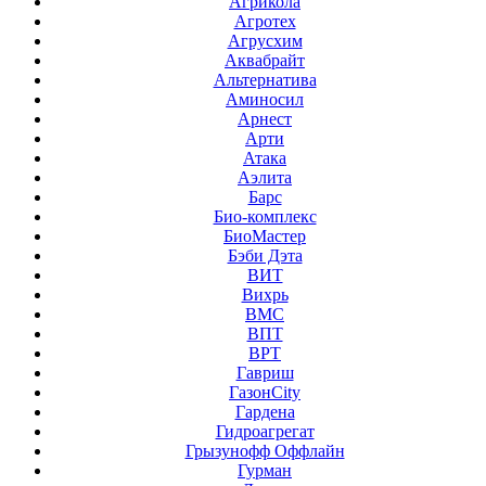
Агрикола
Агротех
Агрусхим
Аквабрайт
Альтернатива
Аминосил
Арнест
Арти
Атака
Аэлита
Барс
Био-комплекс
БиоМастер
Бэби Дэта
ВИТ
Вихрь
ВМС
ВПТ
ВРТ
Гавриш
ГазонCity
Гардена
Гидроагрегат
Грызунофф Оффлайн
Гурман