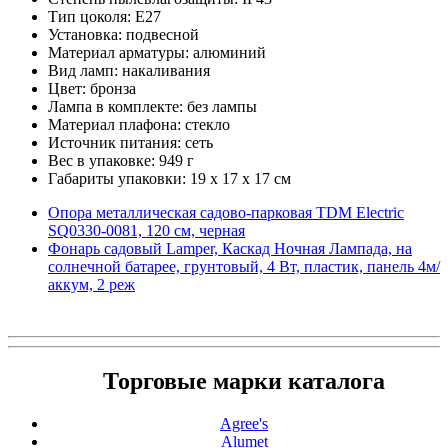
Тип цоколя: E27
Установка: подвесной
Материал арматуры: алюминий
Вид ламп: накаливания
Цвет: бронза
Лампа в комплекте: без лампы
Материал плафона: стекло
Источник питания: сеть
Вес в упаковке: 949 г
Габариты упаковки: 19 x 17 x 17 см
Опора металлическая садово-парковая TDM Electric
SQ0330-0081, 120 см, черная
Фонарь садовый Lamper, Каскад Ночная Лампада, на
солнечной батарее, грунтовый, 4 Вт, пластик, панель 4м/
аккум, 2 реж
Торговые марки каталога
Agree's
Alumet