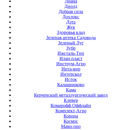
Диана
Диолд
Добрая сила
Дохлокс
Дэта
Жук
Здоровья клад
Зеленая аптека Садовода
Зеленый Луг
Зубр
Ижсталь-Тнп
Илан-пласт
Инструм-Агро
Инта-вир
Интерскол
Исток
Калашниково
Кама
Керченский металлургический завод
Клевер
Комарофф Оффлайн
Комплект-Агро
Корона
Космос
Мави-про