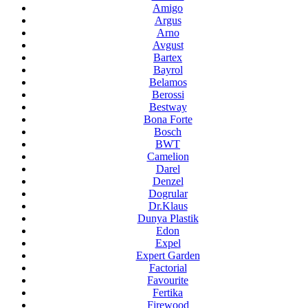
Amigo
Argus
Arno
Avgust
Bartex
Bayrol
Belamos
Berossi
Bestway
Bona Forte
Bosch
BWT
Camelion
Darel
Denzel
Dogrular
Dr.Klaus
Dunya Plastik
Edon
Expel
Expert Garden
Factorial
Favourite
Fertika
Firewood