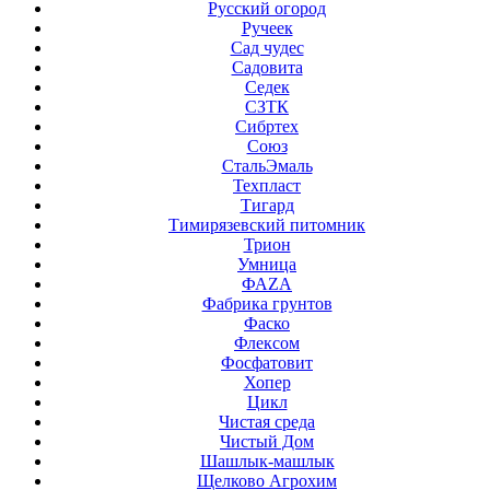
Русский огород
Ручеек
Сад чудес
Садовита
Седек
СЗТК
Сибртех
Союз
СтальЭмаль
Техпласт
Тигард
Тимирязевский питомник
Трион
Умница
ФАZА
Фабрика грунтов
Фаско
Флексом
Фосфатовит
Хопер
Цикл
Чистая среда
Чистый Дом
Шашлык-машлык
Щелково Агрохим