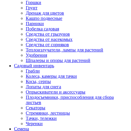
Горшки
Грунт
Дренаж для цветов
Кашпо подвесные
Парники
Побелка садовая
Средства от грызунов
Средства от насекомых
Средства от сорняков
Теплоизлучатели, лампы для растений
Удобрения
Шпалеры и опоры для растений
Садовый инвентарь
Грабли
Колеса, камеры для тачки
Косы, серпы
Лопаты для снега
Опрыскиватели и аксессуары
Плодосъемники, приспособления для сбора
листьев
Секаторы
Стремянки, лестницы
Тачки, тележки
Черенки
Семена