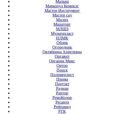
Малыш
Маркопул Кемиклс
Мастер Инструмент
Мастер сад
Милих
Мираторг
МЛШЗ
Мультипласт
НЛМК
Облик
Огородник
Октябрина Апрелевна
Оргавит
Органик Микс
Ортон
Поиск
Полимерлист
Прима
Протэкт
Радиан
Раптор
РемоКолор
Ресанта
Рефтамид
РТК