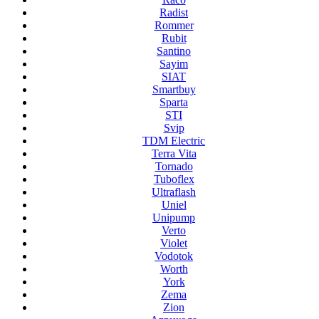
Radist
Rommer
Rubit
Santino
Sayim
SIAT
Smartbuy
Sparta
STI
Svip
TDM Electric
Terra Vita
Tornado
Tuboflex
Ultraflash
Uniel
Unipump
Verto
Violet
Vodotok
Worth
York
Zema
Zion