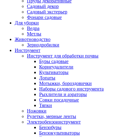
Пруды декоративные
Садовый декор
Садовый экстерьер
Фонари садовые
Для уборки
Ведра
Метлы
Животноводство
Зернодробилки
Инструмент
Инструмент для обработки почвы
Буры садовые
Корнеудалители
Культиваторы
Лопаты
Мотыжки, бороздовички
Наборы садового инструмента
Рыхлители и аэраторы
Совки посадочные
Тяпки
Ножовки
Рулетки, мерные ленты
Электробензоинструмент
Бензобуры
Бензокультиваторы