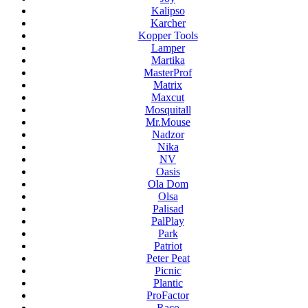
Kalipso
Karcher
Kopper Tools
Lamper
Martika
MasterProf
Matrix
Maxcut
Mosquitall
Mr.Mouse
Nadzor
Nika
NV
Oasis
Ola Dom
Olsa
Palisad
PalPlay
Park
Patriot
Peter Peat
Picnic
Plantic
ProFactor
Raco