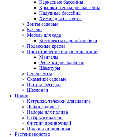
Каркасные бассейны
Крышки, тенты для бассейна
Надувные бассейны
Химия для бассейна
Зонты садовые
Качели
Мебель для сада
Комплекты садовой мебели
Подвесные кресла
Приготовление и хранение пищи
Мангалы
Решетки для барбекю
Шампуры
Репелленты
Скамейки садовые
Шатры, беседки
Шезлонги
Полив
Катушки, тележки для шланга
Лейки садовые
Наборы для полива
Разбрызгиватели
Фитинг поливочный
Шланги поливочные
Растениеводство