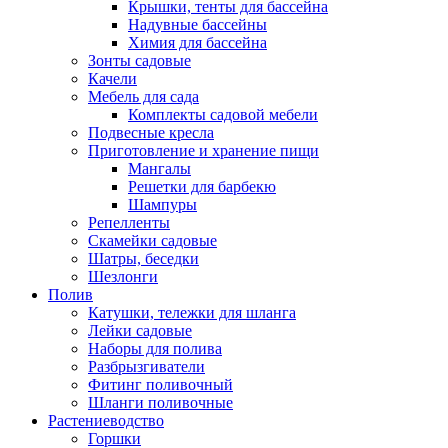
Крышки, тенты для бассейна
Надувные бассейны
Химия для бассейна
Зонты садовые
Качели
Мебель для сада
Комплекты садовой мебели
Подвесные кресла
Приготовление и хранение пищи
Мангалы
Решетки для барбекю
Шампуры
Репелленты
Скамейки садовые
Шатры, беседки
Шезлонги
Полив
Катушки, тележки для шланга
Лейки садовые
Наборы для полива
Разбрызгиватели
Фитинг поливочный
Шланги поливочные
Растениеводство
Горшки