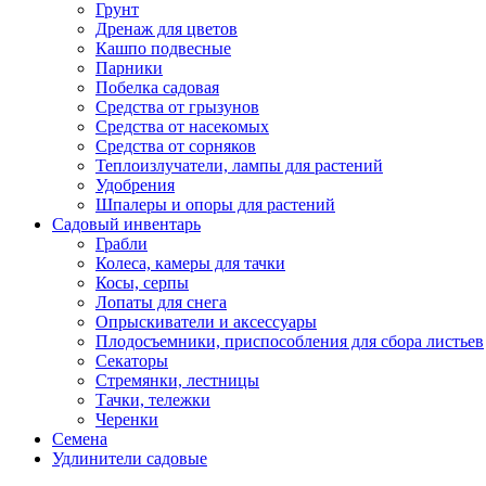
Грунт
Дренаж для цветов
Кашпо подвесные
Парники
Побелка садовая
Средства от грызунов
Средства от насекомых
Средства от сорняков
Теплоизлучатели, лампы для растений
Удобрения
Шпалеры и опоры для растений
Садовый инвентарь
Грабли
Колеса, камеры для тачки
Косы, серпы
Лопаты для снега
Опрыскиватели и аксессуары
Плодосъемники, приспособления для сбора листьев
Секаторы
Стремянки, лестницы
Тачки, тележки
Черенки
Семена
Удлинители садовые