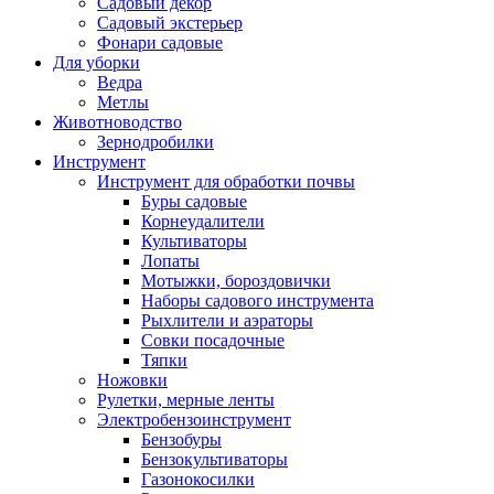
Садовый декор
Садовый экстерьер
Фонари садовые
Для уборки
Ведра
Метлы
Животноводство
Зернодробилки
Инструмент
Инструмент для обработки почвы
Буры садовые
Корнеудалители
Культиваторы
Лопаты
Мотыжки, бороздовички
Наборы садового инструмента
Рыхлители и аэраторы
Совки посадочные
Тяпки
Ножовки
Рулетки, мерные ленты
Электробензоинструмент
Бензобуры
Бензокультиваторы
Газонокосилки