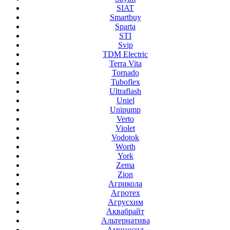
SIAT
Smartbuy
Sparta
STI
Svip
TDM Electric
Terra Vita
Tornado
Tuboflex
Ultraflash
Uniel
Unipump
Verto
Violet
Vodotok
Worth
York
Zema
Zion
Агрикола
Агротех
Агрусхим
Аквабрайт
Альтернатива
Аминосил