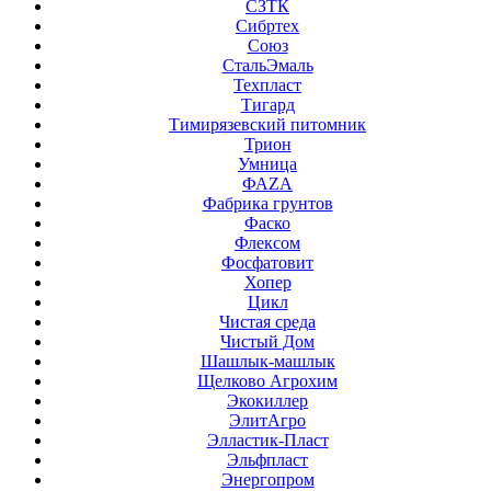
СЗТК
Сибртех
Союз
СтальЭмаль
Техпласт
Тигард
Тимирязевский питомник
Трион
Умница
ФАZА
Фабрика грунтов
Фаско
Флексом
Фосфатовит
Хопер
Цикл
Чистая среда
Чистый Дом
Шашлык-машлык
Щелково Агрохим
Экокиллер
ЭлитАгро
Элластик-Пласт
Эльфпласт
Энергопром