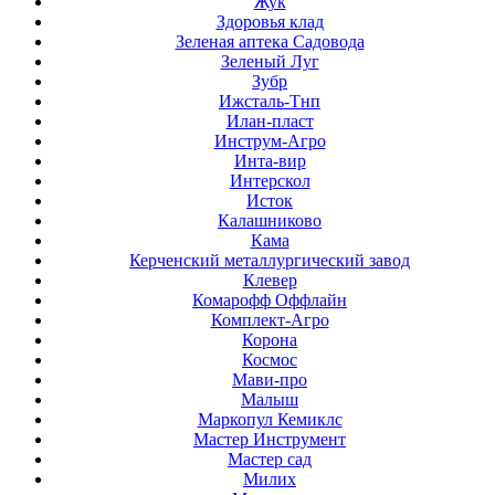
Жук
Здоровья клад
Зеленая аптека Садовода
Зеленый Луг
Зубр
Ижсталь-Тнп
Илан-пласт
Инструм-Агро
Инта-вир
Интерскол
Исток
Калашниково
Кама
Керченский металлургический завод
Клевер
Комарофф Оффлайн
Комплект-Агро
Корона
Космос
Мави-про
Малыш
Маркопул Кемиклс
Мастер Инструмент
Мастер сад
Милих