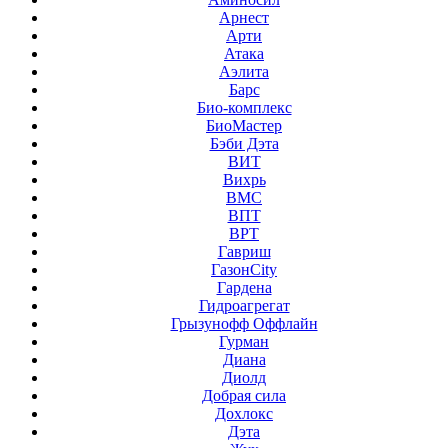
Арнест
Арти
Атака
Аэлита
Барс
Био-комплекс
БиоМастер
Бэби Дэта
ВИТ
Вихрь
ВМС
ВПТ
ВРТ
Гавриш
ГазонCity
Гардена
Гидроагрегат
Грызунофф Оффлайн
Гурман
Диана
Диолд
Добрая сила
Дохлокс
Дэта