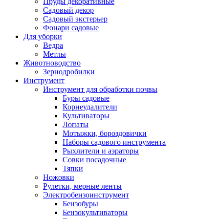
Пруды декоративные
Садовый декор
Садовый экстерьер
Фонари садовые
Для уборки
Ведра
Метлы
Животноводство
Зернодробилки
Инструмент
Инструмент для обработки почвы
Буры садовые
Корнеудалители
Культиваторы
Лопаты
Мотыжки, бороздовички
Наборы садового инструмента
Рыхлители и аэраторы
Совки посадочные
Тяпки
Ножовки
Рулетки, мерные ленты
Электробензоинструмент
Бензобуры
Бензокультиваторы