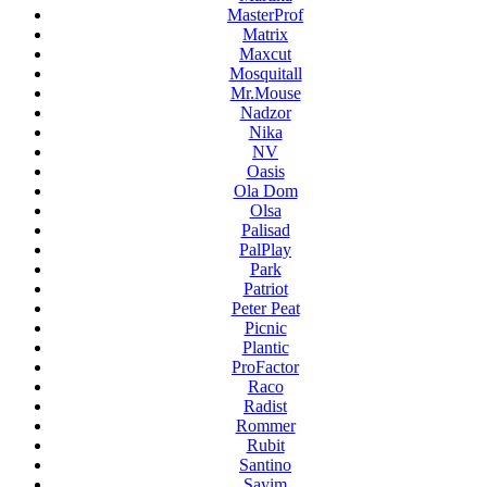
MasterProf
Matrix
Maxcut
Mosquitall
Mr.Mouse
Nadzor
Nika
NV
Oasis
Ola Dom
Olsa
Palisad
PalPlay
Park
Patriot
Peter Peat
Picnic
Plantic
ProFactor
Raco
Radist
Rommer
Rubit
Santino
Sayim