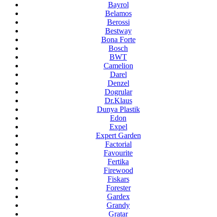
Bayrol
Belamos
Berossi
Bestway
Bona Forte
Bosch
BWT
Camelion
Darel
Denzel
Dogrular
Dr.Klaus
Dunya Plastik
Edon
Expel
Expert Garden
Factorial
Favourite
Fertika
Firewood
Fiskars
Forester
Gardex
Grandy
Gratar