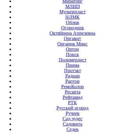
Мираторг
МЛШЗ
Мультипласт
НЛМК
Облик
Огородник
Октябрина Апрелевна
Оргавит
Органик Микс
Ортон
Поиск
Полимерлист
Прима
Протэкт
Радиан
Раптор
РемоКолор
Ресанта
Рефтамид
РТК
Русский огород
Ручеек
Сад чудес
Садовита
Седек