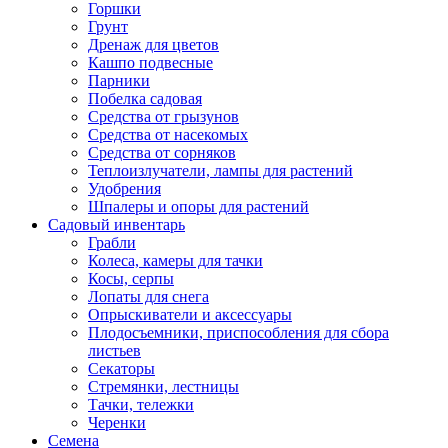
Горшки
Грунт
Дренаж для цветов
Кашпо подвесные
Парники
Побелка садовая
Средства от грызунов
Средства от насекомых
Средства от сорняков
Теплоизлучатели, лампы для растений
Удобрения
Шпалеры и опоры для растений
Садовый инвентарь
Грабли
Колеса, камеры для тачки
Косы, серпы
Лопаты для снега
Опрыскиватели и аксессуары
Плодосъемники, приспособления для сбора
листьев
Секаторы
Стремянки, лестницы
Тачки, тележки
Черенки
Семена