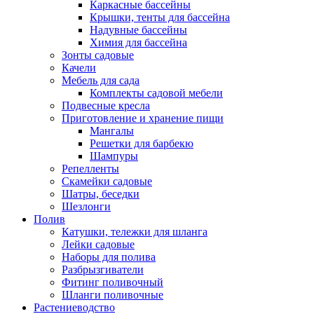
Каркасные бассейны
Крышки, тенты для бассейна
Надувные бассейны
Химия для бассейна
Зонты садовые
Качели
Мебель для сада
Комплекты садовой мебели
Подвесные кресла
Приготовление и хранение пищи
Мангалы
Решетки для барбекю
Шампуры
Репелленты
Скамейки садовые
Шатры, беседки
Шезлонги
Полив
Катушки, тележки для шланга
Лейки садовые
Наборы для полива
Разбрызгиватели
Фитинг поливочный
Шланги поливочные
Растениеводство