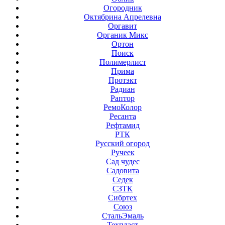
Огородник
Октябрина Апрелевна
Оргавит
Органик Микс
Ортон
Поиск
Полимерлист
Прима
Протэкт
Радиан
Раптор
РемоКолор
Ресанта
Рефтамид
РТК
Русский огород
Ручеек
Сад чудес
Садовита
Седек
СЗТК
Сибртех
Союз
СтальЭмаль
Техпласт