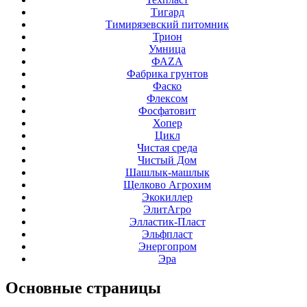
Тигард
Тимирязевский питомник
Трион
Умница
ФАZА
Фабрика грунтов
Фаско
Флексом
Фосфатовит
Хопер
Цикл
Чистая среда
Чистый Дом
Шашлык-машлык
Щелково Агрохим
Экокиллер
ЭлитАгро
Элластик-Пласт
Эльфпласт
Энергопром
Эра
Основные
страницы