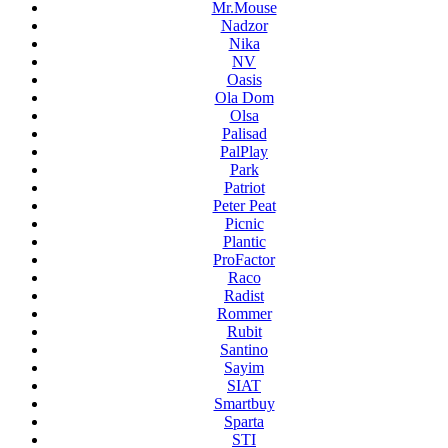
Mr.Mouse
Nadzor
Nika
NV
Oasis
Ola Dom
Olsa
Palisad
PalPlay
Park
Patriot
Peter Peat
Picnic
Plantic
ProFactor
Raco
Radist
Rommer
Rubit
Santino
Sayim
SIAT
Smartbuy
Sparta
STI