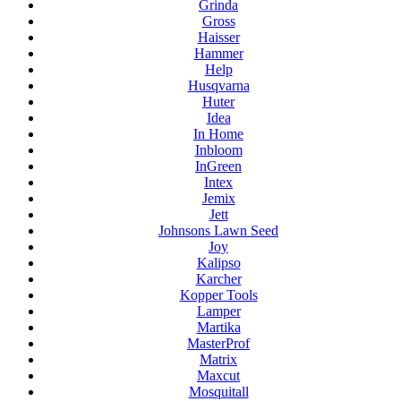
Grinda
Gross
Haisser
Hammer
Help
Husqvarna
Huter
Idea
In Home
Inbloom
InGreen
Intex
Jemix
Jett
Johnsons Lawn Seed
Joy
Kalipso
Karcher
Kopper Tools
Lamper
Martika
MasterProf
Matrix
Maxcut
Mosquitall