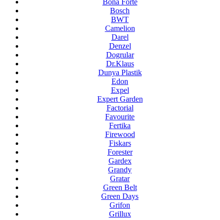
Bona Forte
Bosch
BWT
Camelion
Darel
Denzel
Dogrular
Dr.Klaus
Dunya Plastik
Edon
Expel
Expert Garden
Factorial
Favourite
Fertika
Firewood
Fiskars
Forester
Gardex
Grandy
Gratar
Green Belt
Green Days
Grifon
Grillux