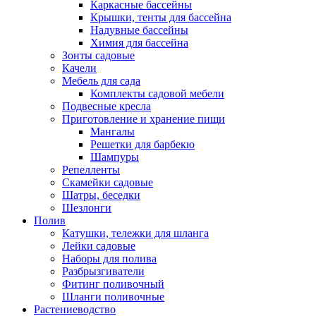
Каркасные бассейны
Крышки, тенты для бассейна
Надувные бассейны
Химия для бассейна
Зонты садовые
Качели
Мебель для сада
Комплекты садовой мебели
Подвесные кресла
Приготовление и хранение пищи
Мангалы
Решетки для барбекю
Шампуры
Репелленты
Скамейки садовые
Шатры, беседки
Шезлонги
Полив
Катушки, тележки для шланга
Лейки садовые
Наборы для полива
Разбрызгиватели
Фитинг поливочный
Шланги поливочные
Растениеводство