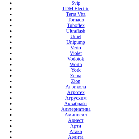
Svip
TDM Electric
Terra Vita
Tornado
Tuboflex
Ultraflash
Uniel
Unipump
Verto
Violet
Vodotok
Worth
York
Zema
Zion
Агрикола
Агротех
Агрусхим
Аквабрайт
Альтернатива
Аминосил
Арнест
Арти
Атака
Аэлита