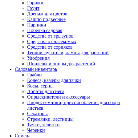
Горшки
Грунт
Дренаж для цветов
Кашпо подвесные
Парники
Побелка садовая
Средства от грызунов
Средства от насекомых
Средства от сорняков
Теплоизлучатели, лампы для растений
Удобрения
Шпалеры и опоры для растений
Садовый инвентарь
Грабли
Колеса, камеры для тачки
Косы, серпы
Лопаты для снега
Опрыскиватели и аксессуары
Плодосъемники, приспособления для сбора
листьев
Секаторы
Стремянки, лестницы
Тачки, тележки
Черенки
Семена