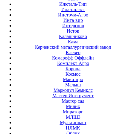
Ижсталь-Тнп
Илан-пласт
Инструм-Агро
Инта-вир
Интерскол
Исток
Калашниково
Кама
Керченский металлургический завод
Клевер
Комарофф Оффлайн
Комплект-Агро
Корона
Космос
Мави-про
Малыш
Маркопул Кемиклс
Мастер Инструмент
Мастер сад
Милих
Мираторг
МЛШЗ
Мультипласт
НЛМК
Облик