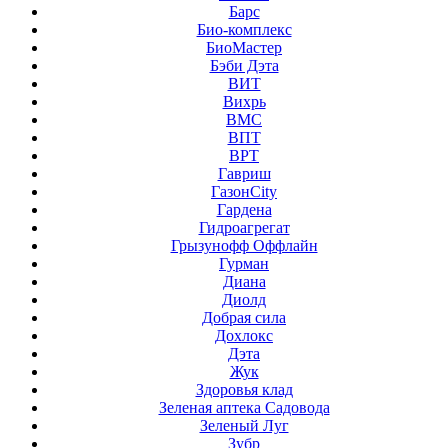
Барс
Био-комплекс
БиоМастер
Бэби Дэта
ВИТ
Вихрь
ВМС
ВПТ
ВРТ
Гавриш
ГазонCity
Гардена
Гидроагрегат
Грызунофф Оффлайн
Гурман
Диана
Диолд
Добрая сила
Дохлокс
Дэта
Жук
Здоровья клад
Зеленая аптека Садовода
Зеленый Луг
Зубр