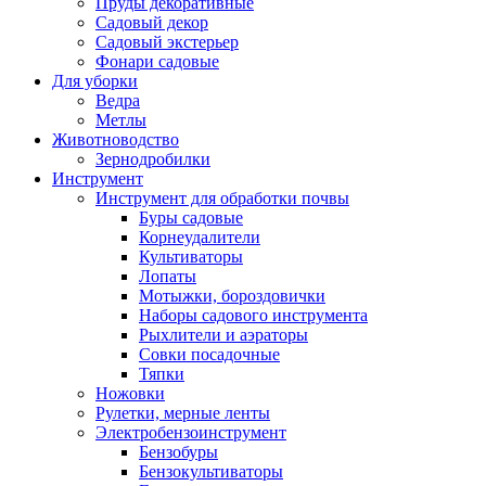
Пруды декоративные
Садовый декор
Садовый экстерьер
Фонари садовые
Для уборки
Ведра
Метлы
Животноводство
Зернодробилки
Инструмент
Инструмент для обработки почвы
Буры садовые
Корнеудалители
Культиваторы
Лопаты
Мотыжки, бороздовички
Наборы садового инструмента
Рыхлители и аэраторы
Совки посадочные
Тяпки
Ножовки
Рулетки, мерные ленты
Электробензоинструмент
Бензобуры
Бензокультиваторы