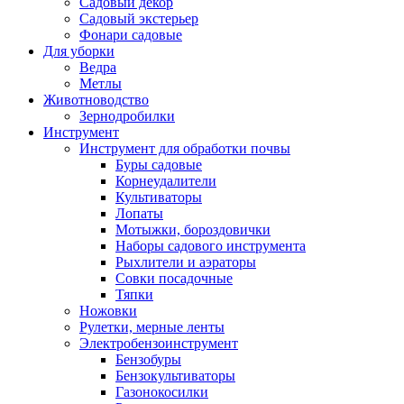
Садовый декор
Садовый экстерьер
Фонари садовые
Для уборки
Ведра
Метлы
Животноводство
Зернодробилки
Инструмент
Инструмент для обработки почвы
Буры садовые
Корнеудалители
Культиваторы
Лопаты
Мотыжки, бороздовички
Наборы садового инструмента
Рыхлители и аэраторы
Совки посадочные
Тяпки
Ножовки
Рулетки, мерные ленты
Электробензоинструмент
Бензобуры
Бензокультиваторы
Газонокосилки