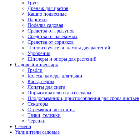
Грунт
Дренаж для цветов
Кашпо подвесные
Парники
Побелка садовая
Средства от грызунов
Средства от насекомых
Средства от сорняков
Теплоизлучатели, лампы для растений
Удобрения
Шпалеры и опоры для растений
Садовый инвентарь
Грабли
Колеса, камеры для тачки
Косы, серпы
Лопаты для снега
Опрыскиватели и аксессуары
Плодосъемники, приспособления для сбора листьев
Секаторы
Стремянки, лестницы
Тачки, тележки
Черенки
Семена
Удлинители садовые