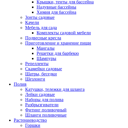
Крышки, тенты для бассейна
Надувные бассейны
Химия для бассейна
Зонты садовые
Качели
Мебель для сада
Комплекты садовой мебели
Подвесные кресла
Приготовление и хранение пищи
Мангалы
Решетки для барбекю
Шампуры
Репелленты
Скамейки садовые
Шатры, беседки
Шезлонги
Полив
Катушки, тележки для шланга
Лейки садовые
Наборы для полива
Разбрызгиватели
Фитинг поливочный
Шланги поливочные
Растениеводство
Горшки