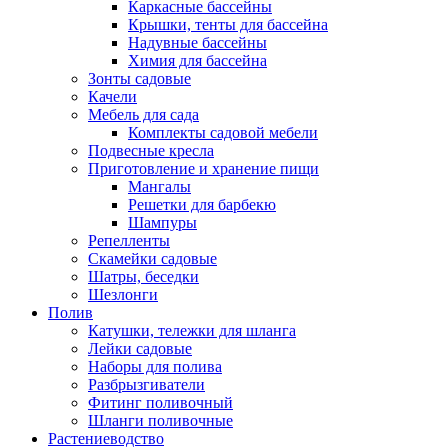
Каркасные бассейны
Крышки, тенты для бассейна
Надувные бассейны
Химия для бассейна
Зонты садовые
Качели
Мебель для сада
Комплекты садовой мебели
Подвесные кресла
Приготовление и хранение пищи
Мангалы
Решетки для барбекю
Шампуры
Репелленты
Скамейки садовые
Шатры, беседки
Шезлонги
Полив
Катушки, тележки для шланга
Лейки садовые
Наборы для полива
Разбрызгиватели
Фитинг поливочный
Шланги поливочные
Растениеводство