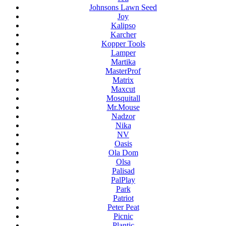
Johnsons Lawn Seed
Joy
Kalipso
Karcher
Kopper Tools
Lamper
Martika
MasterProf
Matrix
Maxcut
Mosquitall
Mr.Mouse
Nadzor
Nika
NV
Oasis
Ola Dom
Olsa
Palisad
PalPlay
Park
Patriot
Peter Peat
Picnic
Plantic