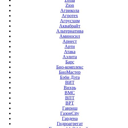
Zema
Zion
Агрикола
Агротех
Агрусхим
Аквабрайт
Альтернатива
Аминосил
Арнест
Арти
Атака
Аэлита
Барс
Био-комплекс
БиоМастер
Бэби Дэта
ВИТ
Вихрь
ВМС
ВПТ
ВРТ
Гавриш
ГазонCity
Гардена
Гидроагрегат