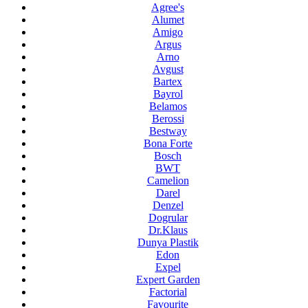
Agree's
Alumet
Amigo
Argus
Arno
Avgust
Bartex
Bayrol
Belamos
Berossi
Bestway
Bona Forte
Bosch
BWT
Camelion
Darel
Denzel
Dogrular
Dr.Klaus
Dunya Plastik
Edon
Expel
Expert Garden
Factorial
Favourite