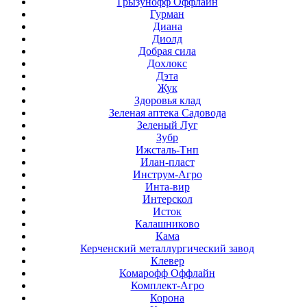
Грызунофф Оффлайн
Гурман
Диана
Диолд
Добрая сила
Дохлокс
Дэта
Жук
Здоровья клад
Зеленая аптека Садовода
Зеленый Луг
Зубр
Ижсталь-Тнп
Илан-пласт
Инструм-Агро
Инта-вир
Интерскол
Исток
Калашниково
Кама
Керченский металлургический завод
Клевер
Комарофф Оффлайн
Комплект-Агро
Корона