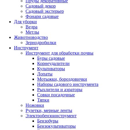
Пруды декоративные
Садовый декор
Садовый экстерьер
Фонари садовые
Для уборки
Ведра
Метлы
Животноводство
Зернодробилки
Инструмент
Инструмент для обработки почвы
Буры садовые
Корнеудалители
Культиваторы
Лопаты
Мотыжки, бороздовички
Наборы садового инструмента
Рыхлители и аэраторы
Совки посадочные
Тяпки
Ножовки
Рулетки, мерные ленты
Электробензоинструмент
Бензобуры
Бензокультиваторы