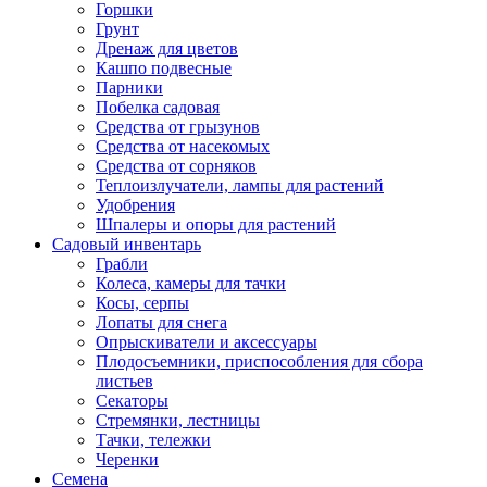
Горшки
Грунт
Дренаж для цветов
Кашпо подвесные
Парники
Побелка садовая
Средства от грызунов
Средства от насекомых
Средства от сорняков
Теплоизлучатели, лампы для растений
Удобрения
Шпалеры и опоры для растений
Садовый инвентарь
Грабли
Колеса, камеры для тачки
Косы, серпы
Лопаты для снега
Опрыскиватели и аксессуары
Плодосъемники, приспособления для сбора
листьев
Секаторы
Стремянки, лестницы
Тачки, тележки
Черенки
Семена