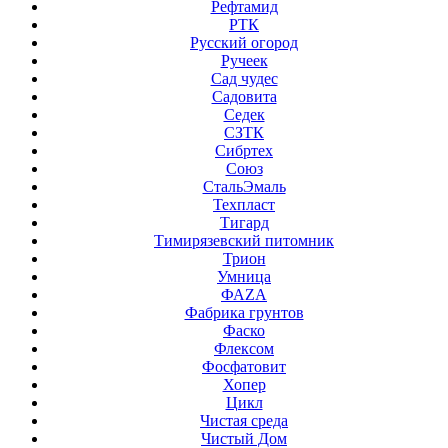
Рефтамид
РТК
Русский огород
Ручеек
Сад чудес
Садовита
Седек
СЗТК
Сибртех
Союз
СтальЭмаль
Техпласт
Тигард
Тимирязевский питомник
Трион
Умница
ФАZА
Фабрика грунтов
Фаско
Флексом
Фосфатовит
Хопер
Цикл
Чистая среда
Чистый Дом