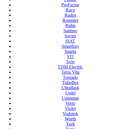
ProFactor
Raco
Radist
Rommer
Rubit
Santino
Sayim
SIAT
Smartbuy
Sparta
STI
Svip
TDM Electric
Terra Vita
Tornado
Tuboflex
Ultraflash
Uniel
Unipump
Verto
Violet
Vodotok
Worth
York