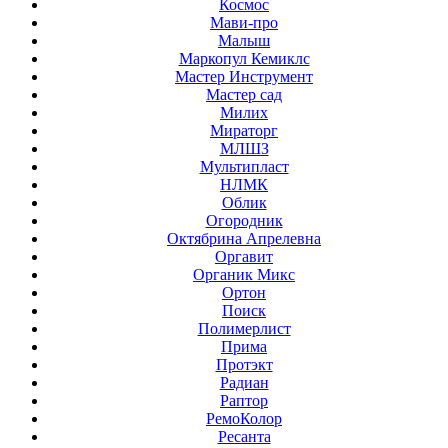
Космос
Мави-про
Малыш
Маркопул Кемиклс
Мастер Инструмент
Мастер сад
Милих
Мираторг
МЛШЗ
Мультипласт
НЛМК
Облик
Огородник
Октябрина Апрелевна
Оргавит
Органик Микс
Ортон
Поиск
Полимерлист
Прима
Протэкт
Радиан
Раптор
РемоКолор
Ресанта