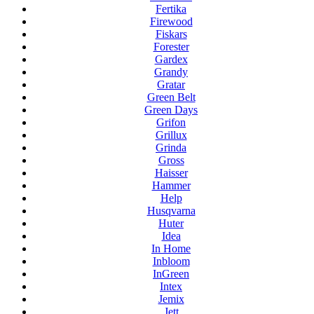
Fertika
Firewood
Fiskars
Forester
Gardex
Grandy
Gratar
Green Belt
Green Days
Grifon
Grillux
Grinda
Gross
Haisser
Hammer
Help
Husqvarna
Huter
Idea
In Home
Inbloom
InGreen
Intex
Jemix
Jett