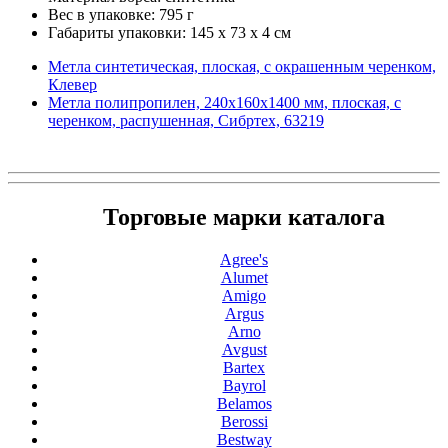
Вес в упаковке: 795 г
Габариты упаковки: 145 x 73 x 4 см
Метла синтетическая, плоская, с окрашенным черенком,
Клевер
Метла полипропилен, 240х160х1400 мм, плоская, с
черенком, распушенная, Сибртех, 63219
Торговые марки каталога
Agree's
Alumet
Amigo
Argus
Arno
Avgust
Bartex
Bayrol
Belamos
Berossi
Bestway