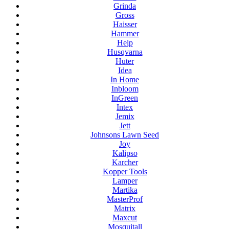
Grinda
Gross
Haisser
Hammer
Help
Husqvarna
Huter
Idea
In Home
Inbloom
InGreen
Intex
Jemix
Jett
Johnsons Lawn Seed
Joy
Kalipso
Karcher
Kopper Tools
Lamper
Martika
MasterProf
Matrix
Maxcut
Mosquitall