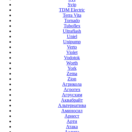
Svip
TDM Electric
Terra Vita
Tornado
Tuboflex
Ultraflash
Uniel
Unipump
Verto
Violet
Vodotok
Worth
York
Zema
Zion
Агрикола
Агротех
Агрусхим
Аквабрайт
Альтернатива
Аминосил
Арнест
Арти
Атака
Аэлита