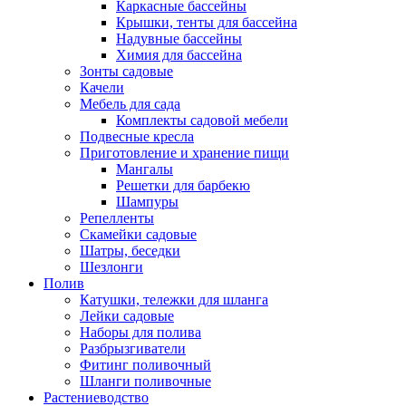
Каркасные бассейны
Крышки, тенты для бассейна
Надувные бассейны
Химия для бассейна
Зонты садовые
Качели
Мебель для сада
Комплекты садовой мебели
Подвесные кресла
Приготовление и хранение пищи
Мангалы
Решетки для барбекю
Шампуры
Репелленты
Скамейки садовые
Шатры, беседки
Шезлонги
Полив
Катушки, тележки для шланга
Лейки садовые
Наборы для полива
Разбрызгиватели
Фитинг поливочный
Шланги поливочные
Растениеводство