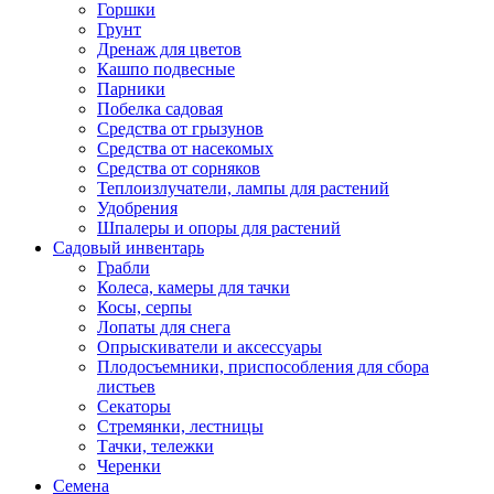
Горшки
Грунт
Дренаж для цветов
Кашпо подвесные
Парники
Побелка садовая
Средства от грызунов
Средства от насекомых
Средства от сорняков
Теплоизлучатели, лампы для растений
Удобрения
Шпалеры и опоры для растений
Садовый инвентарь
Грабли
Колеса, камеры для тачки
Косы, серпы
Лопаты для снега
Опрыскиватели и аксессуары
Плодосъемники, приспособления для сбора
листьев
Секаторы
Стремянки, лестницы
Тачки, тележки
Черенки
Семена