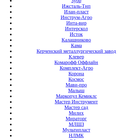
Зубр
Ижсталь-Тнп
Илан-пласт
Инструм-Агро
Инта-вир
Интерскол
Исток
Калашниково
Кама
Керченский металлургический завод
Клевер
Комарофф Оффлайн
Комплект-Агро
Корона
Космос
Мави-про
Малыш
Маркопул Кемиклс
Мастер Инструмент
Мастер сад
Милих
Мираторг
МЛШЗ
Мультипласт
НЛМК