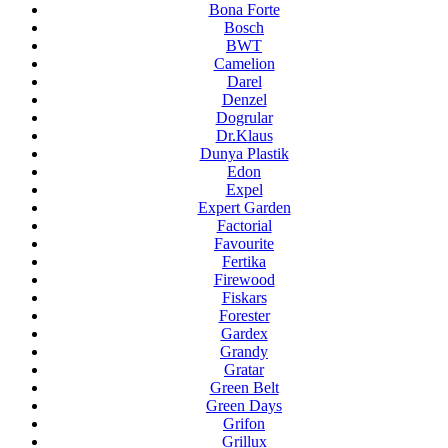
Bona Forte
Bosch
BWT
Camelion
Darel
Denzel
Dogrular
Dr.Klaus
Dunya Plastik
Edon
Expel
Expert Garden
Factorial
Favourite
Fertika
Firewood
Fiskars
Forester
Gardex
Grandy
Gratar
Green Belt
Green Days
Grifon
Grillux