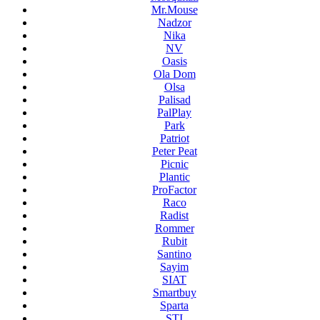
Mr.Mouse
Nadzor
Nika
NV
Oasis
Ola Dom
Olsa
Palisad
PalPlay
Park
Patriot
Peter Peat
Picnic
Plantic
ProFactor
Raco
Radist
Rommer
Rubit
Santino
Sayim
SIAT
Smartbuy
Sparta
STI