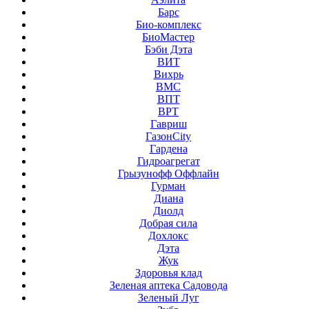
Барс
Био-комплекс
БиоМастер
Бэби Дэта
ВИТ
Вихрь
ВМС
ВПТ
ВРТ
Гавриш
ГазонCity
Гардена
Гидроагрегат
Грызунофф Оффлайн
Гурман
Диана
Диолд
Добрая сила
Дохлокс
Дэта
Жук
Здоровья клад
Зеленая аптека Садовода
Зеленый Луг