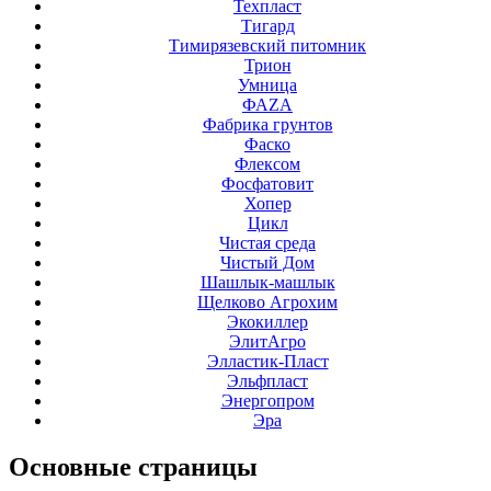
Техпласт
Тигард
Тимирязевский питомник
Трион
Умница
ФАZА
Фабрика грунтов
Фаско
Флексом
Фосфатовит
Хопер
Цикл
Чистая среда
Чистый Дом
Шашлык-машлык
Щелково Агрохим
Экокиллер
ЭлитАгро
Элластик-Пласт
Эльфпласт
Энергопром
Эра
Основные
страницы