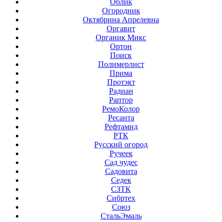
Облик
Огородник
Октябрина Апрелевна
Оргавит
Органик Микс
Ортон
Поиск
Полимерлист
Прима
Протэкт
Радиан
Раптор
РемоКолор
Ресанта
Рефтамид
РТК
Русский огород
Ручеек
Сад чудес
Садовита
Седек
СЗТК
Сибртех
Союз
СтальЭмаль