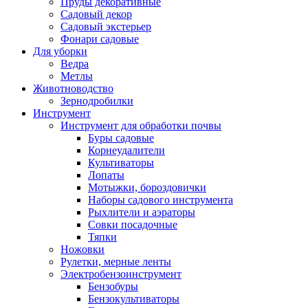
Пруды декоративные
Садовый декор
Садовый экстерьер
Фонари садовые
Для уборки
Ведра
Метлы
Животноводство
Зернодробилки
Инструмент
Инструмент для обработки почвы
Буры садовые
Корнеудалители
Культиваторы
Лопаты
Мотыжки, бороздовички
Наборы садового инструмента
Рыхлители и аэраторы
Совки посадочные
Тяпки
Ножовки
Рулетки, мерные ленты
Электробензоинструмент
Бензобуры
Бензокультиваторы