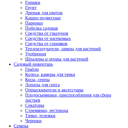
Горшки
Грунт
Дренаж для цветов
Кашпо подвесные
Парники
Побелка садовая
Средства от грызунов
Средства от насекомых
Средства от сорняков
Теплоизлучатели, лампы для растений
Удобрения
Шпалеры и опоры для растений
Садовый инвентарь
Грабли
Колеса, камеры для тачки
Косы, серпы
Лопаты для снега
Опрыскиватели и аксессуары
Плодосъемники, приспособления для сбора
листьев
Секаторы
Стремянки, лестницы
Тачки, тележки
Черенки
Семена