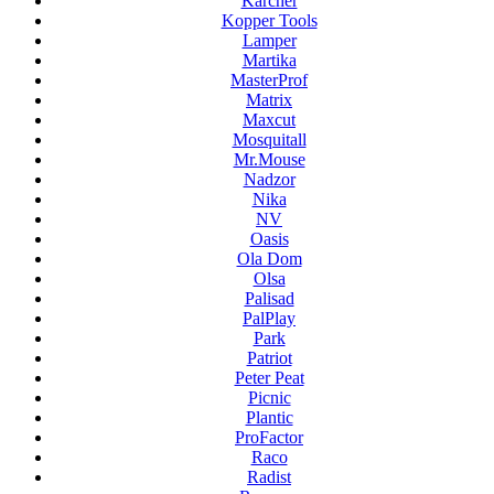
Karcher
Kopper Tools
Lamper
Martika
MasterProf
Matrix
Maxcut
Mosquitall
Mr.Mouse
Nadzor
Nika
NV
Oasis
Ola Dom
Olsa
Palisad
PalPlay
Park
Patriot
Peter Peat
Picnic
Plantic
ProFactor
Raco
Radist