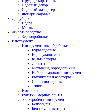
Пруды декоративные
Садовый декор
Садовый экстерьер
Фонари садовые
Для уборки
Ведра
Метлы
Животноводство
Зернодробилки
Инструмент
Инструмент для обработки почвы
Буры садовые
Корнеудалители
Культиваторы
Лопаты
Мотыжки, бороздовички
Наборы садового инструмента
Рыхлители и аэраторы
Совки посадочные
Тяпки
Ножовки
Рулетки, мерные ленты
Электробензоинструмент
Бензобуры
Бензокультиваторы