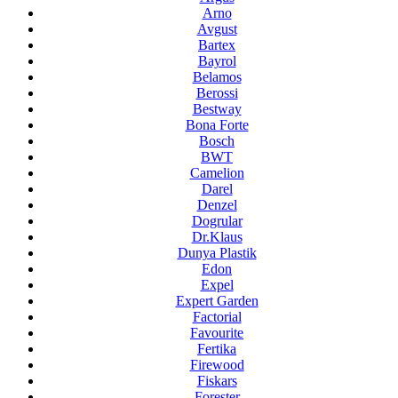
Arno
Avgust
Bartex
Bayrol
Belamos
Berossi
Bestway
Bona Forte
Bosch
BWT
Camelion
Darel
Denzel
Dogrular
Dr.Klaus
Dunya Plastik
Edon
Expel
Expert Garden
Factorial
Favourite
Fertika
Firewood
Fiskars
Forester