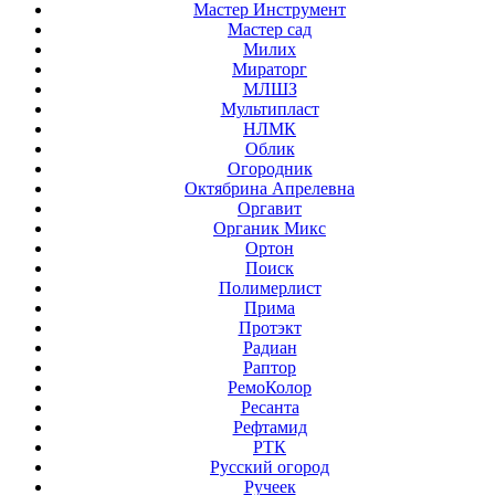
Мастер Инструмент
Мастер сад
Милих
Мираторг
МЛШЗ
Мультипласт
НЛМК
Облик
Огородник
Октябрина Апрелевна
Оргавит
Органик Микс
Ортон
Поиск
Полимерлист
Прима
Протэкт
Радиан
Раптор
РемоКолор
Ресанта
Рефтамид
РТК
Русский огород
Ручеек