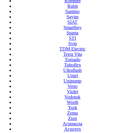
Rommer
Rubit
Santino
Sayim
SIAT
Smartbuy
Sparta
STI
Svip
TDM Electric
Terra Vita
Tornado
Tuboflex
Ultraflash
Uniel
Unipump
Verto
Violet
Vodotok
Worth
York
Zema
Zion
Агрикола
Агротех