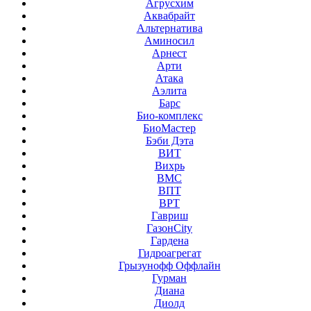
Агрусхим
Аквабрайт
Альтернатива
Аминосил
Арнест
Арти
Атака
Аэлита
Барс
Био-комплекс
БиоМастер
Бэби Дэта
ВИТ
Вихрь
ВМС
ВПТ
ВРТ
Гавриш
ГазонCity
Гардена
Гидроагрегат
Грызунофф Оффлайн
Гурман
Диана
Диолд