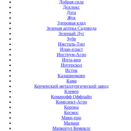
Добрая сила
Дохлокс
Дэта
Жук
Здоровья клад
Зеленая аптека Садовода
Зеленый Луг
Зубр
Ижсталь-Тнп
Илан-пласт
Инструм-Агро
Инта-вир
Интерскол
Исток
Калашниково
Кама
Керченский металлургический завод
Клевер
Комарофф Оффлайн
Комплект-Агро
Корона
Космос
Мави-про
Малыш
Маркопул Кемиклс