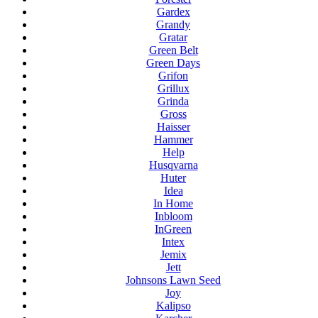
Gardex
Grandy
Gratar
Green Belt
Green Days
Grifon
Grillux
Grinda
Gross
Haisser
Hammer
Help
Husqvarna
Huter
Idea
In Home
Inbloom
InGreen
Intex
Jemix
Jett
Johnsons Lawn Seed
Joy
Kalipso