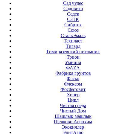
Сад чудес
Садовита
Седек
СЗТК
Сибртех
Союз
СтальЭмаль
Техпласт
Тигард
Тимирязевский питомник
Трион
Умница
ФАZА
Фабрика грунтов
Фаско
Флексом
Фосфатовит
Хопер
Цикл
Чистая среда
Чистый Дом
Шашлык-машлык
Щелково Агрохим
Экокиллер
ЭлитАгро