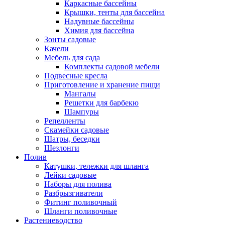
Каркасные бассейны
Крышки, тенты для бассейна
Надувные бассейны
Химия для бассейна
Зонты садовые
Качели
Мебель для сада
Комплекты садовой мебели
Подвесные кресла
Приготовление и хранение пищи
Мангалы
Решетки для барбекю
Шампуры
Репелленты
Скамейки садовые
Шатры, беседки
Шезлонги
Полив
Катушки, тележки для шланга
Лейки садовые
Наборы для полива
Разбрызгиватели
Фитинг поливочный
Шланги поливочные
Растениеводство