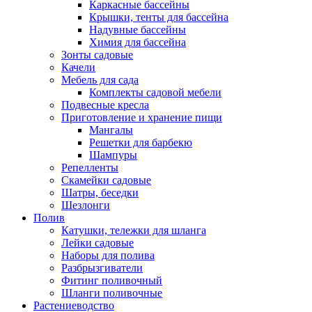
Каркасные бассейны
Крышки, тенты для бассейна
Надувные бассейны
Химия для бассейна
Зонты садовые
Качели
Мебель для сада
Комплекты садовой мебели
Подвесные кресла
Приготовление и хранение пищи
Мангалы
Решетки для барбекю
Шампуры
Репелленты
Скамейки садовые
Шатры, беседки
Шезлонги
Полив
Катушки, тележки для шланга
Лейки садовые
Наборы для полива
Разбрызгиватели
Фитинг поливочный
Шланги поливочные
Растениеводство