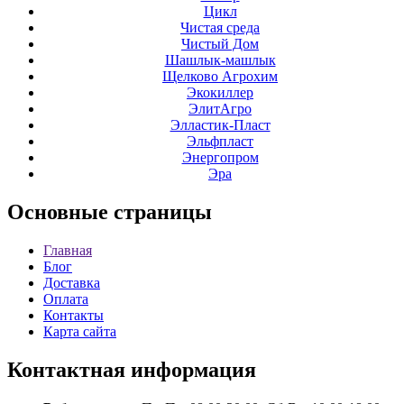
Цикл
Чистая среда
Чистый Дом
Шашлык-машлык
Щелково Агрохим
Экокиллер
ЭлитАгро
Элластик-Пласт
Эльфпласт
Энергопром
Эра
Основные
страницы
Главная
Блог
Доставка
Оплата
Контакты
Карта сайта
Контактная
информация