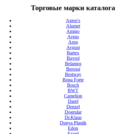
Торговые марки каталога
Agree's
Alumet
Amigo
Argus
Arno
Avgust
Bartex
Bayrol
Belamos
Berossi
Bestway
Bona Forte
Bosch
BWT
Camelion
Darel
Denzel
Dogrular
Dr.Klaus
Dunya Plastik
Edon
Expel