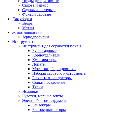
Пруды декоративные
Садовый декор
Садовый экстерьер
Фонари садовые
Для уборки
Ведра
Метлы
Животноводство
Зернодробилки
Инструмент
Инструмент для обработки почвы
Буры садовые
Корнеудалители
Культиваторы
Лопаты
Мотыжки, бороздовички
Наборы садового инструмента
Рыхлители и аэраторы
Совки посадочные
Тяпки
Ножовки
Рулетки, мерные ленты
Электробензоинструмент
Бензобуры
Бензокультиваторы