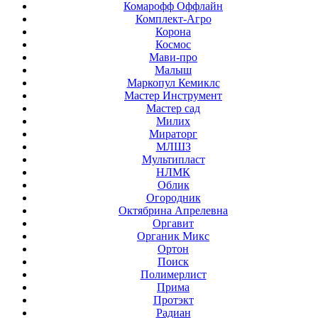
Комарофф Оффлайн
Комплект-Агро
Корона
Космос
Мави-про
Малыш
Маркопул Кемиклс
Мастер Инструмент
Мастер сад
Милих
Мираторг
МЛШЗ
Мультипласт
НЛМК
Облик
Огородник
Октябрина Апрелевна
Оргавит
Органик Микс
Ортон
Поиск
Полимерлист
Прима
Протэкт
Радиан