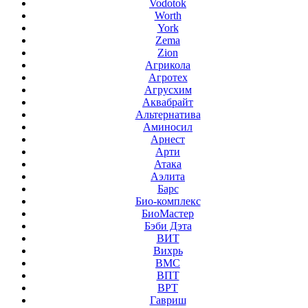
Vodotok
Worth
York
Zema
Zion
Агрикола
Агротех
Агрусхим
Аквабрайт
Альтернатива
Аминосил
Арнест
Арти
Атака
Аэлита
Барс
Био-комплекс
БиоМастер
Бэби Дэта
ВИТ
Вихрь
ВМС
ВПТ
ВРТ
Гавриш