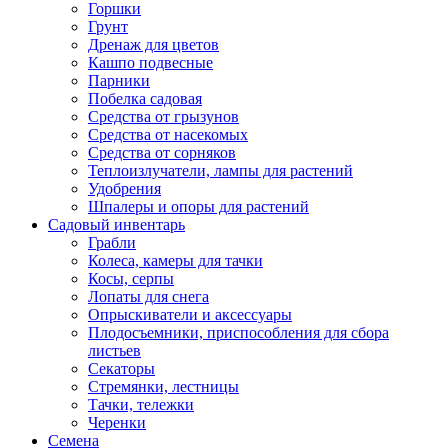
Горшки
Грунт
Дренаж для цветов
Кашпо подвесные
Парники
Побелка садовая
Средства от грызунов
Средства от насекомых
Средства от сорняков
Теплоизлучатели, лампы для растений
Удобрения
Шпалеры и опоры для растений
Садовый инвентарь
Грабли
Колеса, камеры для тачки
Косы, серпы
Лопаты для снега
Опрыскиватели и аксессуары
Плодосъемники, приспособления для сбора
листьев
Секаторы
Стремянки, лестницы
Тачки, тележки
Черенки
Семена