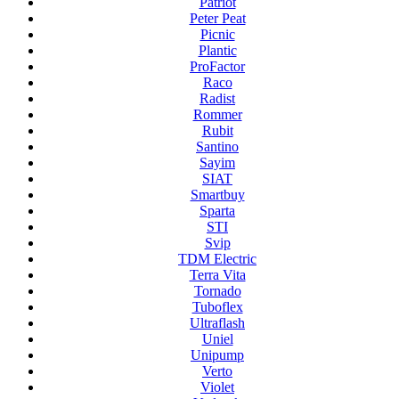
Patriot
Peter Peat
Picnic
Plantic
ProFactor
Raco
Radist
Rommer
Rubit
Santino
Sayim
SIAT
Smartbuy
Sparta
STI
Svip
TDM Electric
Terra Vita
Tornado
Tuboflex
Ultraflash
Uniel
Unipump
Verto
Violet