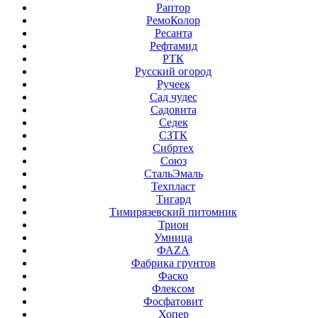
Раптор
РемоКолор
Ресанта
Рефтамид
РТК
Русский огород
Ручеек
Сад чудес
Садовита
Седек
СЗТК
Сибртех
Союз
СтальЭмаль
Техпласт
Тигард
Тимирязевский питомник
Трион
Умница
ФАZА
Фабрика грунтов
Фаско
Флексом
Фосфатовит
Хопер