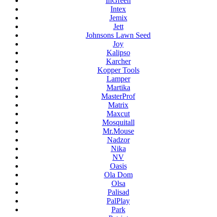
InGreen
Intex
Jemix
Jett
Johnsons Lawn Seed
Joy
Kalipso
Karcher
Kopper Tools
Lamper
Martika
MasterProf
Matrix
Maxcut
Mosquitall
Mr.Mouse
Nadzor
Nika
NV
Oasis
Ola Dom
Olsa
Palisad
PalPlay
Park