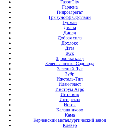
ГазонCity
Гардена
Гидроагрегат
Грызунофф Оффлайн
Гурман
Диана
Диолд
Добрая сила
Дохлокс
Дэта
Жук
Здоровья клад
Зеленая аптека Садовода
Зеленый Луг
Зубр
Ижсталь-Тнп
Илан-пласт
Инструм-Агро
Инта-вир
Интерскол
Исток
Калашниково
Кама
Керченский металлургический завод
Клевер