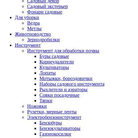
Садовый декор
Садовый экстерьер
Фонари садовые
Для уборки
Ведра
Метлы
Животноводство
Зернодробилки
Инструмент
Инструмент для обработки почвы
Буры садовые
Корнеудалители
Культиваторы
Лопаты
Мотыжки, бороздовички
Наборы садового инструмента
Рыхлители и аэраторы
Совки посадочные
Тяпки
Ножовки
Рулетки, мерные ленты
Электробензоинструмент
Бензобуры
Бензокультиваторы
Газонокосилки