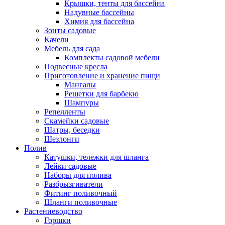
Крышки, тенты для бассейна
Надувные бассейны
Химия для бассейна
Зонты садовые
Качели
Мебель для сада
Комплекты садовой мебели
Подвесные кресла
Приготовление и хранение пищи
Мангалы
Решетки для барбекю
Шампуры
Репелленты
Скамейки садовые
Шатры, беседки
Шезлонги
Полив
Катушки, тележки для шланга
Лейки садовые
Наборы для полива
Разбрызгиватели
Фитинг поливочный
Шланги поливочные
Растениеводство
Горшки