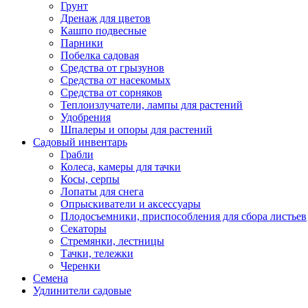
Грунт
Дренаж для цветов
Кашпо подвесные
Парники
Побелка садовая
Средства от грызунов
Средства от насекомых
Средства от сорняков
Теплоизлучатели, лампы для растений
Удобрения
Шпалеры и опоры для растений
Садовый инвентарь
Грабли
Колеса, камеры для тачки
Косы, серпы
Лопаты для снега
Опрыскиватели и аксессуары
Плодосъемники, приспособления для сбора листьев
Секаторы
Стремянки, лестницы
Тачки, тележки
Черенки
Семена
Удлинители садовые