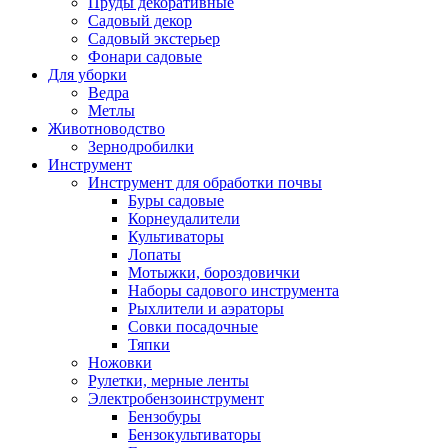
Пруды декоративные
Садовый декор
Садовый экстерьер
Фонари садовые
Для уборки
Ведра
Метлы
Животноводство
Зернодробилки
Инструмент
Инструмент для обработки почвы
Буры садовые
Корнеудалители
Культиваторы
Лопаты
Мотыжки, бороздовички
Наборы садового инструмента
Рыхлители и аэраторы
Совки посадочные
Тяпки
Ножовки
Рулетки, мерные ленты
Электробензоинструмент
Бензобуры
Бензокультиваторы