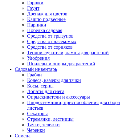
Горшки
Грунт
Дренаж для цветов
Кашпо подвесные
Парники
Побелка садовая
Средства от грызунов
Средства от насекомых
Средства от сорняков
Теплоизлучатели, лампы для растений
Удобрения
Шпалеры и опоры для растений
Садовый инвентарь
Грабли
Колеса, камеры для тачки
Косы, серпы
Лопаты для снега
Опрыскиватели и аксессуары
Плодосъемники, приспособления для сбора
листьев
Секаторы
Стремянки, лестницы
Тачки, тележки
Черенки
Семена