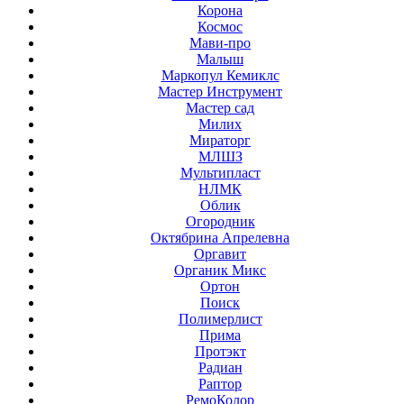
Корона
Космос
Мави-про
Малыш
Маркопул Кемиклс
Мастер Инструмент
Мастер сад
Милих
Мираторг
МЛШЗ
Мультипласт
НЛМК
Облик
Огородник
Октябрина Апрелевна
Оргавит
Органик Микс
Ортон
Поиск
Полимерлист
Прима
Протэкт
Радиан
Раптор
РемоКолор