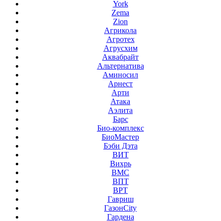
York
Zema
Zion
Агрикола
Агротех
Агрусхим
Аквабрайт
Альтернатива
Аминосил
Арнест
Арти
Атака
Аэлита
Барс
Био-комплекс
БиоМастер
Бэби Дэта
ВИТ
Вихрь
ВМС
ВПТ
ВРТ
Гавриш
ГазонCity
Гардена