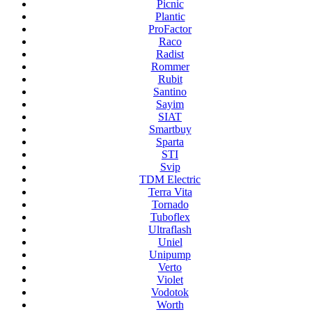
Picnic
Plantic
ProFactor
Raco
Radist
Rommer
Rubit
Santino
Sayim
SIAT
Smartbuy
Sparta
STI
Svip
TDM Electric
Terra Vita
Tornado
Tuboflex
Ultraflash
Uniel
Unipump
Verto
Violet
Vodotok
Worth