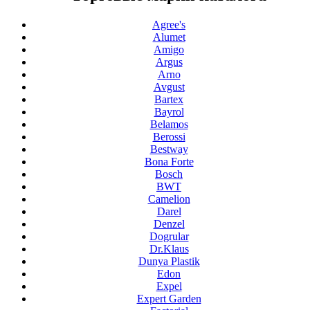
Agree's
Alumet
Amigo
Argus
Arno
Avgust
Bartex
Bayrol
Belamos
Berossi
Bestway
Bona Forte
Bosch
BWT
Camelion
Darel
Denzel
Dogrular
Dr.Klaus
Dunya Plastik
Edon
Expel
Expert Garden