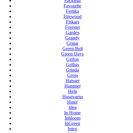
Factorial
Favourite
Fertika
Firewood
Fiskars
Forester
Gardex
Grandy
Gratar
Green Belt
Green Days
Grifon
Grillux
Grinda
Gross
Haisser
Hammer
Help
Husqvarna
Huter
Idea
In Home
Inbloom
InGreen
Intex