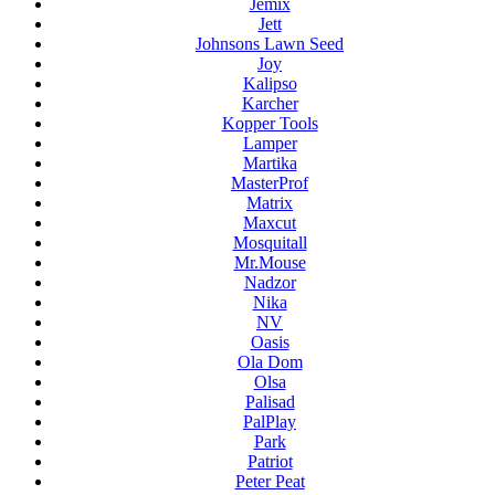
Jemix
Jett
Johnsons Lawn Seed
Joy
Kalipso
Karcher
Kopper Tools
Lamper
Martika
MasterProf
Matrix
Maxcut
Mosquitall
Mr.Mouse
Nadzor
Nika
NV
Oasis
Ola Dom
Olsa
Palisad
PalPlay
Park
Patriot
Peter Peat