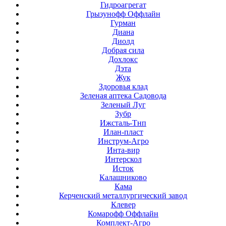
Гидроагрегат
Грызунофф Оффлайн
Гурман
Диана
Диолд
Добрая сила
Дохлокс
Дэта
Жук
Здоровья клад
Зеленая аптека Садовода
Зеленый Луг
Зубр
Ижсталь-Тнп
Илан-пласт
Инструм-Агро
Инта-вир
Интерскол
Исток
Калашниково
Кама
Керченский металлургический завод
Клевер
Комарофф Оффлайн
Комплект-Агро