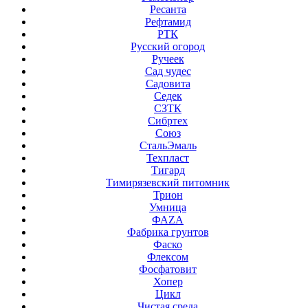
Ресанта
Рефтамид
РТК
Русский огород
Ручеек
Сад чудес
Садовита
Седек
СЗТК
Сибртех
Союз
СтальЭмаль
Техпласт
Тигард
Тимирязевский питомник
Трион
Умница
ФАZА
Фабрика грунтов
Фаско
Флексом
Фосфатовит
Хопер
Цикл
Чистая среда