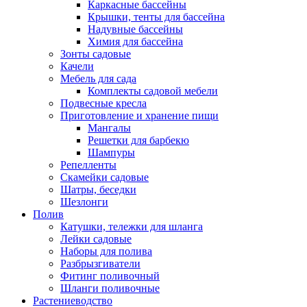
Каркасные бассейны
Крышки, тенты для бассейна
Надувные бассейны
Химия для бассейна
Зонты садовые
Качели
Мебель для сада
Комплекты садовой мебели
Подвесные кресла
Приготовление и хранение пищи
Мангалы
Решетки для барбекю
Шампуры
Репелленты
Скамейки садовые
Шатры, беседки
Шезлонги
Полив
Катушки, тележки для шланга
Лейки садовые
Наборы для полива
Разбрызгиватели
Фитинг поливочный
Шланги поливочные
Растениеводство