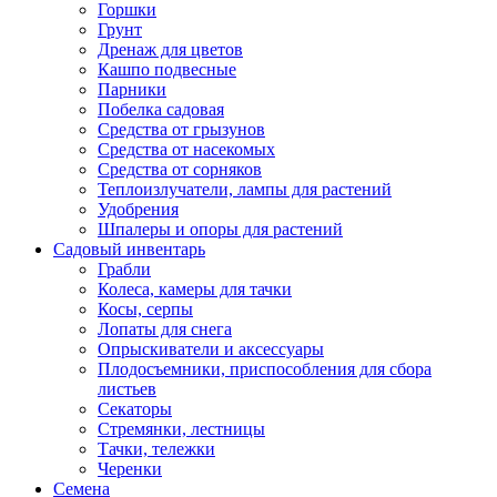
Горшки
Грунт
Дренаж для цветов
Кашпо подвесные
Парники
Побелка садовая
Средства от грызунов
Средства от насекомых
Средства от сорняков
Теплоизлучатели, лампы для растений
Удобрения
Шпалеры и опоры для растений
Садовый инвентарь
Грабли
Колеса, камеры для тачки
Косы, серпы
Лопаты для снега
Опрыскиватели и аксессуары
Плодосъемники, приспособления для сбора
листьев
Секаторы
Стремянки, лестницы
Тачки, тележки
Черенки
Семена