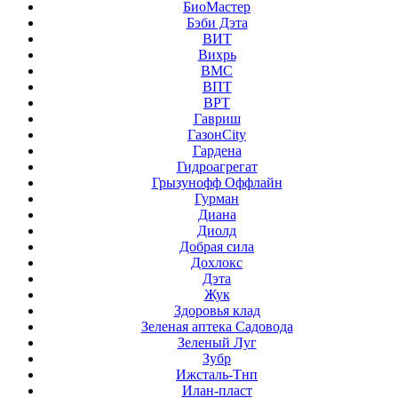
БиоМастер
Бэби Дэта
ВИТ
Вихрь
ВМС
ВПТ
ВРТ
Гавриш
ГазонCity
Гардена
Гидроагрегат
Грызунофф Оффлайн
Гурман
Диана
Диолд
Добрая сила
Дохлокс
Дэта
Жук
Здоровья клад
Зеленая аптека Садовода
Зеленый Луг
Зубр
Ижсталь-Тнп
Илан-пласт