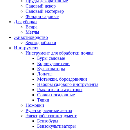
Пруды декоративные
Садовый декор
Садовый экстерьер
Фонари садовые
Для уборки
Ведра
Метлы
Животноводство
Зернодробилки
Инструмент
Инструмент для обработки почвы
Буры садовые
Корнеудалители
Культиваторы
Лопаты
Мотыжки, бороздовички
Наборы садового инструмента
Рыхлители и аэраторы
Совки посадочные
Тяпки
Ножовки
Рулетки, мерные ленты
Электробензоинструмент
Бензобуры
Бензокультиваторы