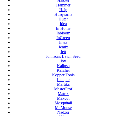
Haisser
Hammer
Help
Husqvarna
Huter
Idea
In Home
Inbloom
InGreen
Intex
Jemix
Jett
Johnsons Lawn Seed
Joy
Kalipso
Karcher
Kopper Tools
Lamper
Martika
MasterProf
Matrix
Maxcut
Mosquitall
Mr.Mouse
Nadzor