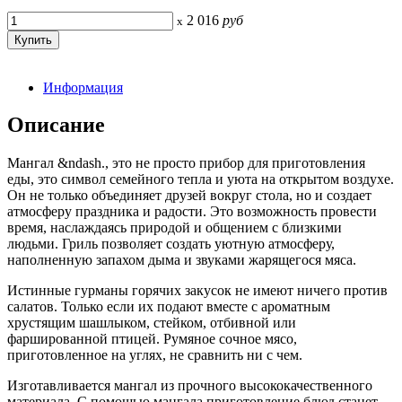
2 016
руб
x
Информация
Описание
Мангал &ndash., это не просто прибор для приготовления
еды, это символ семейного тепла и уюта на открытом воздухе.
Он не только объединяет друзей вокруг стола, но и создает
атмосферу праздника и радости. Это возможность провести
время, наслаждаясь природой и общением с близкими
людьми. Гриль позволяет создать уютную атмосферу,
наполненную запахом дыма и звуками жарящегося мяса.
Истинные гурманы горячих закусок не имеют ничего против
салатов. Только если их подают вместе с ароматным
хрустящим шашлыком, стейком, отбивной или
фаршированной птицей. Румяное сочное мясо,
приготовленное на углях, не сравнить ни с чем.
Изготавливается мангал из прочного высококачественного
материала. С помощью мангала приготовление блюд станет