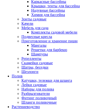
Каркасные бассейны
Крышки, тенты для бассейна
Надувные бассейны
Химия для бассейна
Зонты садовые
Качели
Мебель для сада
Комплекты садовой мебели
Подвесные кресла
Приготовление и хранение пищи
Мангалы
Решетки для барбекю
Шампуры
Репелленты
Скамейки садовые
Шатры, беседки
Шезлонги
Полив
Катушки, тележки для шланга
Лейки садовые
Наборы для полива
Разбрызгиватели
Фитинг поливочный
Шланги поливочные
Растениеводство