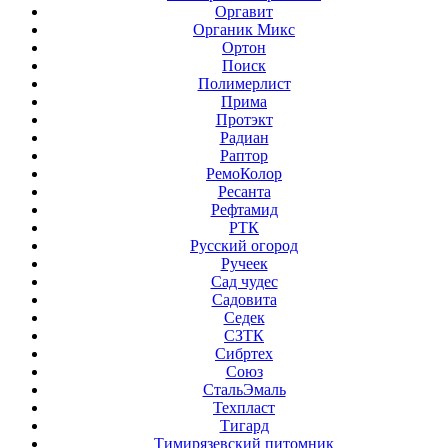
Оргавит
Органик Микс
Ортон
Поиск
Полимерлист
Прима
Протэкт
Радиан
Раптор
РемоКолор
Ресанта
Рефтамид
РТК
Русский огород
Ручеек
Сад чудес
Садовита
Седек
СЗТК
Сибртех
Союз
СтальЭмаль
Техпласт
Тигард
Тимирязевский питомник