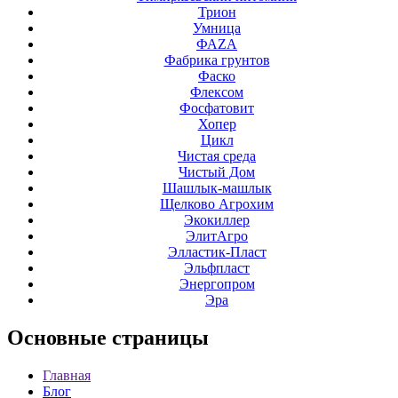
Трион
Умница
ФАZА
Фабрика грунтов
Фаско
Флексом
Фосфатовит
Хопер
Цикл
Чистая среда
Чистый Дом
Шашлык-машлык
Щелково Агрохим
Экокиллер
ЭлитАгро
Элластик-Пласт
Эльфпласт
Энергопром
Эра
Основные
страницы
Главная
Блог