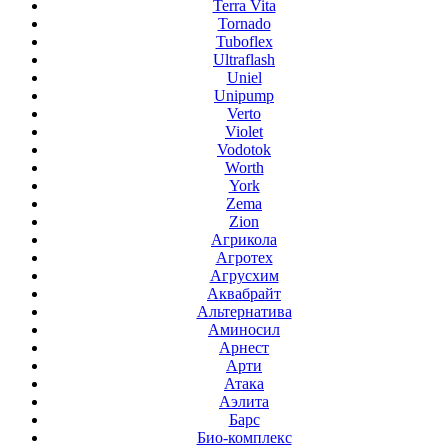
Terra Vita
Tornado
Tuboflex
Ultraflash
Uniel
Unipump
Verto
Violet
Vodotok
Worth
York
Zema
Zion
Агрикола
Агротех
Агрусхим
Аквабрайт
Альтернатива
Аминосил
Арнест
Арти
Атака
Аэлита
Барс
Био-комплекс