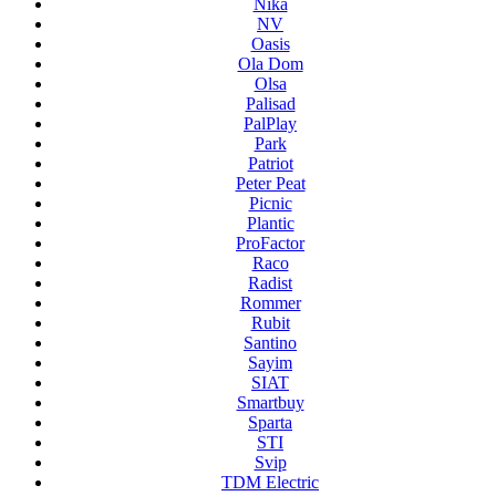
Nika
NV
Oasis
Ola Dom
Olsa
Palisad
PalPlay
Park
Patriot
Peter Peat
Picnic
Plantic
ProFactor
Raco
Radist
Rommer
Rubit
Santino
Sayim
SIAT
Smartbuy
Sparta
STI
Svip
TDM Electric