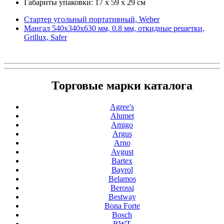
Габариты упаковки: 17 x 59 x 29 см
Стартер угольный портативный, Weber
Мангал 540х340х630 мм, 0.8 мм, откидные решетки,
Grillux, Safer
Торговые марки каталога
Agree's
Alumet
Amigo
Argus
Arno
Avgust
Bartex
Bayrol
Belamos
Berossi
Bestway
Bona Forte
Bosch
BWT