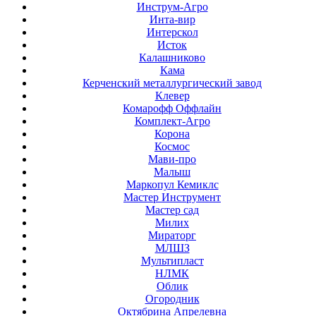
Инструм-Агро
Инта-вир
Интерскол
Исток
Калашниково
Кама
Керченский металлургический завод
Клевер
Комарофф Оффлайн
Комплект-Агро
Корона
Космос
Мави-про
Малыш
Маркопул Кемиклс
Мастер Инструмент
Мастер сад
Милих
Мираторг
МЛШЗ
Мультипласт
НЛМК
Облик
Огородник
Октябрина Апрелевна