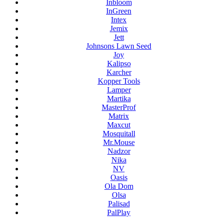
Inbloom
InGreen
Intex
Jemix
Jett
Johnsons Lawn Seed
Joy
Kalipso
Karcher
Kopper Tools
Lamper
Martika
MasterProf
Matrix
Maxcut
Mosquitall
Mr.Mouse
Nadzor
Nika
NV
Oasis
Ola Dom
Olsa
Palisad
PalPlay