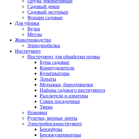
Пруды декоративные
Садовый декор
Садовый экстерьер
Фонари садовые
Для уборки
Ведра
Метлы
Животноводство
Зернодробилки
Инструмент
Инструмент для обработки почвы
Буры садовые
Корнеудалители
Культиваторы
Лопаты
Мотыжки, бороздовички
Наборы садового инструмента
Рыхлители и аэраторы
Совки посадочные
Тяпки
Ножовки
Рулетки, мерные ленты
Электробензоинструмент
Бензобуры
Бензокультиваторы