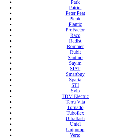
Park
Patriot
Peter Peat
Picnic
Plantic
ProFactor
Raco
Radist
Rommer
Rubit
Santino
Sayim
SIAT
Smartbuy
Sparta
STI
Svip
TDM Electric
Terra Vita
Tornado
Tuboflex
Ultraflash
Uniel
Unipump
Verto