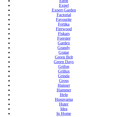
Edon
Expel
Expert Garden
Factorial
Favourite
Fertika
Firewood
Fiskars
Forester
Gardex
Grandy
Gratar
Green Belt
Green Days
Grifon
Grillux
Grinda
Gross
Haisser
Hammer
Help
Husqvarna
Huter
Idea
In Home