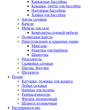
Каркасные бассейны
Крышки, тенты для бассейна
Надувные бассейны
Химия для бассейна
Зонты садовые
Качели
Мебель для сада
Комплекты садовой мебели
Подвесные кресла
Приготовление и хранение пищи
Мангалы
Решетки для барбекю
Шампуры
Репелленты
Скамейки садовые
Шатры, беседки
Шезлонги
Полив
Катушки, тележки для шланга
Лейки садовые
Наборы для полива
Разбрызгиватели
Фитинг поливочный
Шланги поливочные
Растениеводство