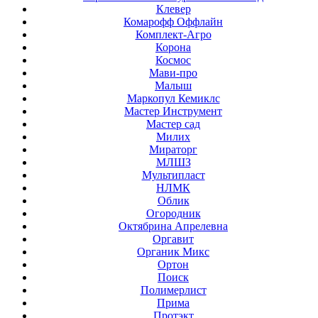
Клевер
Комарофф Оффлайн
Комплект-Агро
Корона
Космос
Мави-про
Малыш
Маркопул Кемиклс
Мастер Инструмент
Мастер сад
Милих
Мираторг
МЛШЗ
Мультипласт
НЛМК
Облик
Огородник
Октябрина Апрелевна
Оргавит
Органик Микс
Ортон
Поиск
Полимерлист
Прима
Протэкт