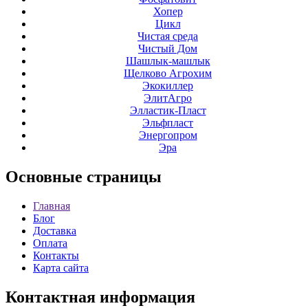
Хопер
Цикл
Чистая среда
Чистый Дом
Шашлык-машлык
Щелково Агрохим
Экокиллер
ЭлитАгро
Элластик-Пласт
Эльфпласт
Энергопром
Эра
Основные
страницы
Главная
Блог
Доставка
Оплата
Контакты
Карта сайта
Контактная
информация