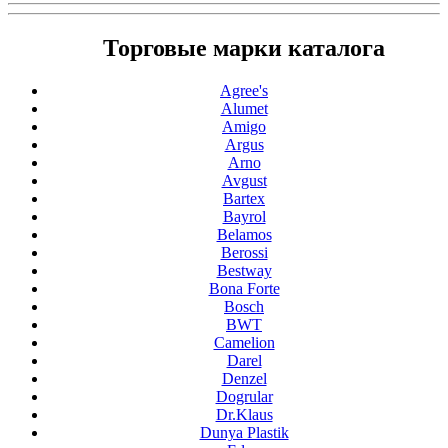
Торговые марки каталога
Agree's
Alumet
Amigo
Argus
Arno
Avgust
Bartex
Bayrol
Belamos
Berossi
Bestway
Bona Forte
Bosch
BWT
Camelion
Darel
Denzel
Dogrular
Dr.Klaus
Dunya Plastik