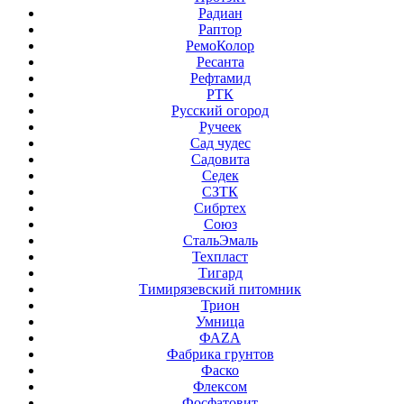
Радиан
Раптор
РемоКолор
Ресанта
Рефтамид
РТК
Русский огород
Ручеек
Сад чудес
Садовита
Седек
СЗТК
Сибртех
Союз
СтальЭмаль
Техпласт
Тигард
Тимирязевский питомник
Трион
Умница
ФАZА
Фабрика грунтов
Фаско
Флексом
Фосфатовит