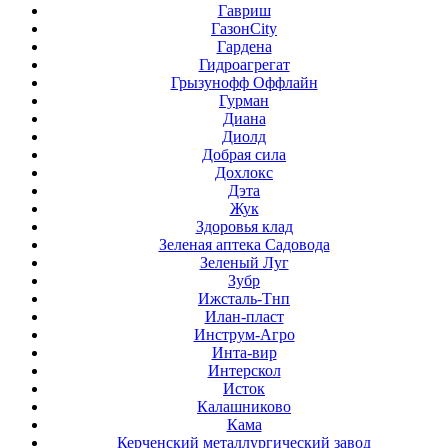
Гавриш
ГазонCity
Гардена
Гидроагрегат
Грызунофф Оффлайн
Гурман
Диана
Диолд
Добрая сила
Дохлокс
Дэта
Жук
Здоровья клад
Зеленая аптека Садовода
Зеленый Луг
Зубр
Ижсталь-Тнп
Илан-пласт
Инструм-Агро
Инта-вир
Интерскол
Исток
Калашниково
Кама
Керченский металлургический завод