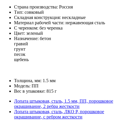
Страна производства: Россия
Тип: совковый
Складная конструкция: нескладные
Материал рабочей части: нержавеющая сталь
С черенком: без черенка
Цвет: зеленый
Назначение: бетон
гравий
грунт
песок
щебень
Толщина, мм: 1.5 мм
Модель: ПП
Вес в упаковке: 815 г
Лопата штыковая, сталь, 1.5 мм, ПП, порошковое
окрашивание, 2 ребра жесткости
Лопата штыковая, сталь, ЛКО Р, порошковое
окрашивание, с ребром жесткости