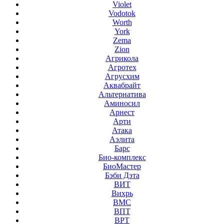
Violet
Vodotok
Worth
York
Zema
Zion
Агрикола
Агротех
Агрусхим
Аквабрайт
Альтернатива
Аминосил
Арнест
Арти
Атака
Аэлита
Барс
Био-комплекс
БиоМастер
Бэби Дэта
ВИТ
Вихрь
ВМС
ВПТ
ВРТ