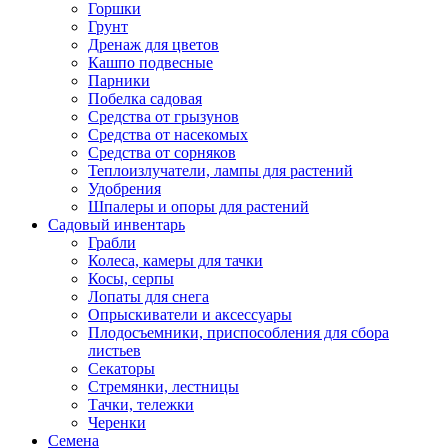
Горшки
Грунт
Дренаж для цветов
Кашпо подвесные
Парники
Побелка садовая
Средства от грызунов
Средства от насекомых
Средства от сорняков
Теплоизлучатели, лампы для растений
Удобрения
Шпалеры и опоры для растений
Садовый инвентарь
Грабли
Колеса, камеры для тачки
Косы, серпы
Лопаты для снега
Опрыскиватели и аксессуары
Плодосъемники, приспособления для сбора
листьев
Секаторы
Стремянки, лестницы
Тачки, тележки
Черенки
Семена