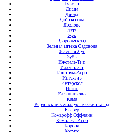
Гурман
Диана
Диолд
Добрая сила
Дохлокс
Дэта
Жук
Здоровья клад
Зеленая аптека Садовода
Зеленый Луг
Зубр
Ижсталь-Тнп
Илан-пласт
Инструм-Агро
Инта-вир
Интерскол
Исток
Калашниково
Кама
Керченский металлургический завод
Клевер
Комарофф Оффлайн
Комплект-Агро
Корона
Космос