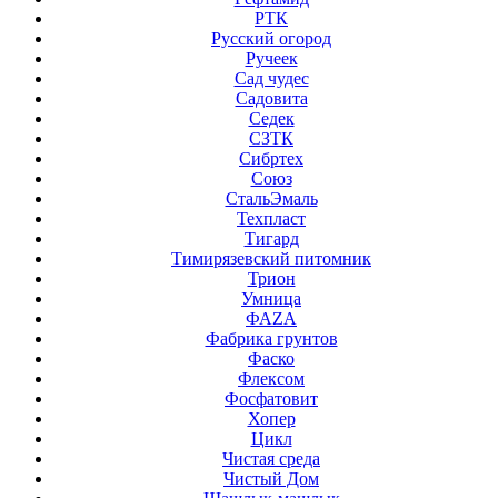
РТК
Русский огород
Ручеек
Сад чудес
Садовита
Седек
СЗТК
Сибртех
Союз
СтальЭмаль
Техпласт
Тигард
Тимирязевский питомник
Трион
Умница
ФАZА
Фабрика грунтов
Фаско
Флексом
Фосфатовит
Хопер
Цикл
Чистая среда
Чистый Дом