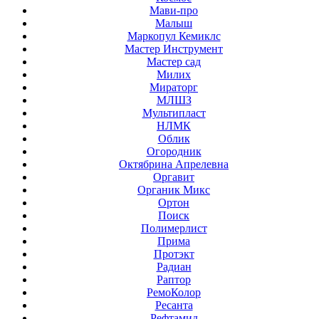
Мави-про
Малыш
Маркопул Кемиклс
Мастер Инструмент
Мастер сад
Милих
Мираторг
МЛШЗ
Мультипласт
НЛМК
Облик
Огородник
Октябрина Апрелевна
Оргавит
Органик Микс
Ортон
Поиск
Полимерлист
Прима
Протэкт
Радиан
Раптор
РемоКолор
Ресанта
Рефтамид