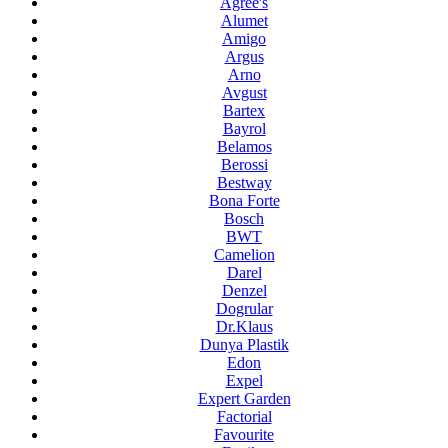
Agree's
Alumet
Amigo
Argus
Arno
Avgust
Bartex
Bayrol
Belamos
Berossi
Bestway
Bona Forte
Bosch
BWT
Camelion
Darel
Denzel
Dogrular
Dr.Klaus
Dunya Plastik
Edon
Expel
Expert Garden
Factorial
Favourite