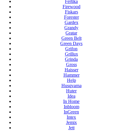
Fertika
Firewood
Fiskars
Forester
Gardex
Grandy
Gratar
Green Belt
Green Days
Grifon
Grillux
Grinda
Gross
Haisser
Hammer
Help
Husqvarna
Huter
Idea
In Home
Inbloom
InGreen
Intex
Jemix
Jett