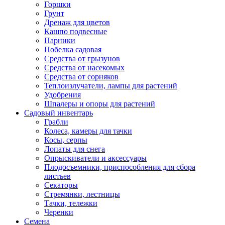
Горшки
Грунт
Дренаж для цветов
Кашпо подвесные
Парники
Побелка садовая
Средства от грызунов
Средства от насекомых
Средства от сорняков
Теплоизлучатели, лампы для растений
Удобрения
Шпалеры и опоры для растений
Садовый инвентарь
Грабли
Колеса, камеры для тачки
Косы, серпы
Лопаты для снега
Опрыскиватели и аксессуары
Плодосъемники, приспособления для сбора
листьев
Секаторы
Стремянки, лестницы
Тачки, тележки
Черенки
Семена