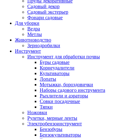
Пруды декоративные
Садовый декор
Садовый экстерьер
Фонари садовые
Для уборки
Ведра
Метлы
Животноводство
Зернодробилки
Инструмент
Инструмент для обработки почвы
Буры садовые
Корнеудалители
Культиваторы
Лопаты
Мотыжки, бороздовички
Наборы садового инструмента
Рыхлители и аэраторы
Совки посадочные
Тяпки
Ножовки
Рулетки, мерные ленты
Электробензоинструмент
Бензобуры
Бензокультиваторы