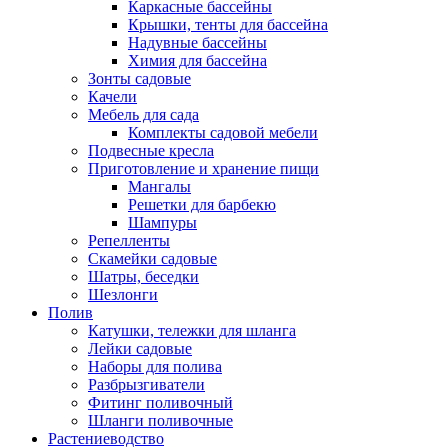
Каркасные бассейны
Крышки, тенты для бассейна
Надувные бассейны
Химия для бассейна
Зонты садовые
Качели
Мебель для сада
Комплекты садовой мебели
Подвесные кресла
Приготовление и хранение пищи
Мангалы
Решетки для барбекю
Шампуры
Репелленты
Скамейки садовые
Шатры, беседки
Шезлонги
Полив
Катушки, тележки для шланга
Лейки садовые
Наборы для полива
Разбрызгиватели
Фитинг поливочный
Шланги поливочные
Растениеводство