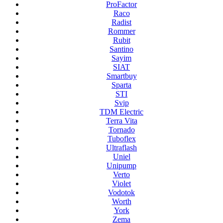
ProFactor
Raco
Radist
Rommer
Rubit
Santino
Sayim
SIAT
Smartbuy
Sparta
STI
Svip
TDM Electric
Terra Vita
Tornado
Tuboflex
Ultraflash
Uniel
Unipump
Verto
Violet
Vodotok
Worth
York
Zema