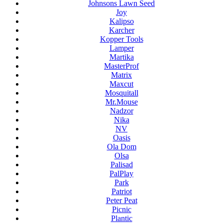
Johnsons Lawn Seed
Joy
Kalipso
Karcher
Kopper Tools
Lamper
Martika
MasterProf
Matrix
Maxcut
Mosquitall
Mr.Mouse
Nadzor
Nika
NV
Oasis
Ola Dom
Olsa
Palisad
PalPlay
Park
Patriot
Peter Peat
Picnic
Plantic