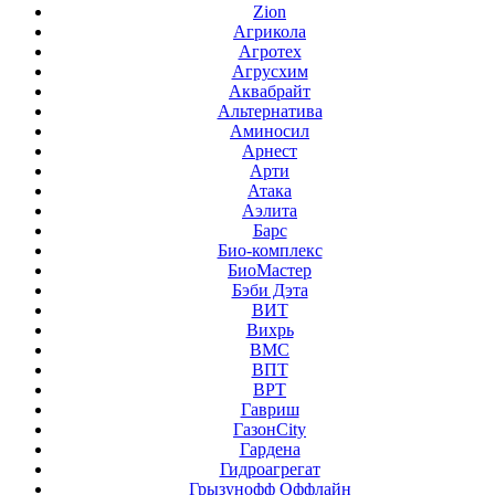
Zion
Агрикола
Агротех
Агрусхим
Аквабрайт
Альтернатива
Аминосил
Арнест
Арти
Атака
Аэлита
Барс
Био-комплекс
БиоМастер
Бэби Дэта
ВИТ
Вихрь
ВМС
ВПТ
ВРТ
Гавриш
ГазонCity
Гардена
Гидроагрегат
Грызунофф Оффлайн