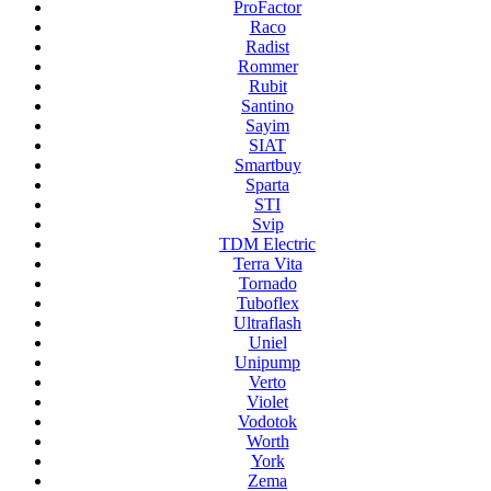
ProFactor
Raco
Radist
Rommer
Rubit
Santino
Sayim
SIAT
Smartbuy
Sparta
STI
Svip
TDM Electric
Terra Vita
Tornado
Tuboflex
Ultraflash
Uniel
Unipump
Verto
Violet
Vodotok
Worth
York
Zema