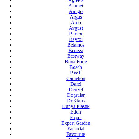
Agree's
Alumet
Amigo
Argus
Arno
Avgust
Bartex
Bayrol
Belamos
Berossi
Bestway
Bona Forte
Bosch
BWT
Camelion
Darel
Denzel
Dogrular
Dr.Klaus
Dunya Plastik
Edon
Expel
Expert Garden
Factorial
Favourite