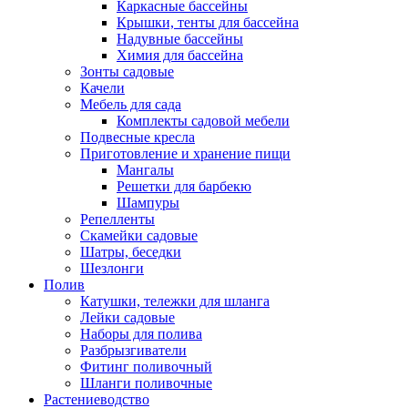
Каркасные бассейны
Крышки, тенты для бассейна
Надувные бассейны
Химия для бассейна
Зонты садовые
Качели
Мебель для сада
Комплекты садовой мебели
Подвесные кресла
Приготовление и хранение пищи
Мангалы
Решетки для барбекю
Шампуры
Репелленты
Скамейки садовые
Шатры, беседки
Шезлонги
Полив
Катушки, тележки для шланга
Лейки садовые
Наборы для полива
Разбрызгиватели
Фитинг поливочный
Шланги поливочные
Растениеводство