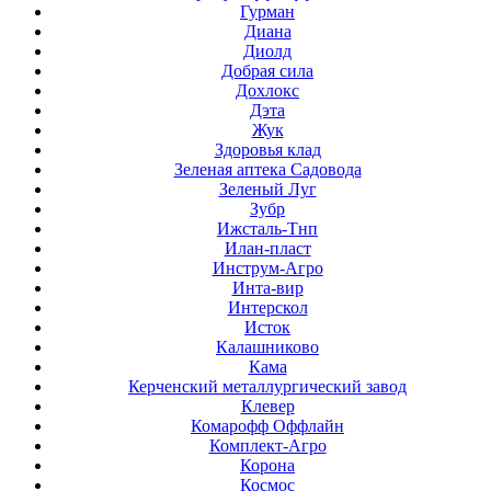
Гурман
Диана
Диолд
Добрая сила
Дохлокс
Дэта
Жук
Здоровья клад
Зеленая аптека Садовода
Зеленый Луг
Зубр
Ижсталь-Тнп
Илан-пласт
Инструм-Агро
Инта-вир
Интерскол
Исток
Калашниково
Кама
Керченский металлургический завод
Клевер
Комарофф Оффлайн
Комплект-Агро
Корона
Космос