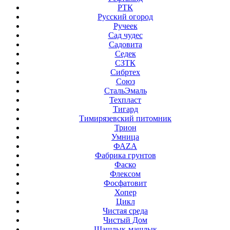
РТК
Русский огород
Ручеек
Сад чудес
Садовита
Седек
СЗТК
Сибртех
Союз
СтальЭмаль
Техпласт
Тигард
Тимирязевский питомник
Трион
Умница
ФАZА
Фабрика грунтов
Фаско
Флексом
Фосфатовит
Хопер
Цикл
Чистая среда
Чистый Дом
Шашлык-машлык