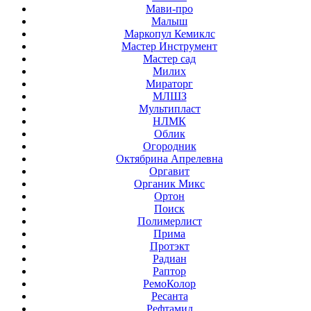
Мави-про
Малыш
Маркопул Кемиклс
Мастер Инструмент
Мастер сад
Милих
Мираторг
МЛШЗ
Мультипласт
НЛМК
Облик
Огородник
Октябрина Апрелевна
Оргавит
Органик Микс
Ортон
Поиск
Полимерлист
Прима
Протэкт
Радиан
Раптор
РемоКолор
Ресанта
Рефтамид