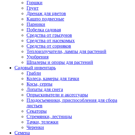
Горшки
Грунт
Дренаж для цветов
Кашпо подвесные
Парники
Побелка садовая
Средства от грызунов
Средства от насекомых
Средства от сорняков
Теплоизлучатели, лампы для растений
Удобрения
Шпалеры и опоры для растений
Садовый инвентарь
Грабли
Колеса, камеры для тачки
Косы, серпы
Лопаты для снега
Опрыскиватели и аксессуары
Плодосъемники, приспособления для сбора
листьев
Секаторы
Стремянки, лестницы
Тачки, тележки
Черенки
Семена