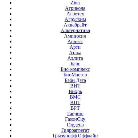
Zion
Агрикола
Агротех
Агрусхим
Аквабрайт
Альтернатива
Аминосил
Арнест
Арти
Атака
Аэлита
Барс
Био-комплекс
БиоМастер
Бэби Дэта
ВИТ
Вихрь
ВМС
ВПТ
ВРТ
Гавриш
ГазонCity
Гардена
Гидроагрегат
Грызунофф Оффлайн