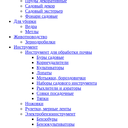
Пруды декоративные
Садовый декор
Садовый экстерьер
Фонари садовые
Для уборки
Ведра
Метлы
Животноводство
Зернодробилки
Инструмент
Инструмент для обработки почвы
Буры садовые
Корнеудалители
Культиваторы
Лопаты
Мотыжки, бороздовички
Наборы садового инструмента
Рыхлители и аэраторы
Совки посадочные
Тяпки
Ножовки
Рулетки, мерные ленты
Электробензоинструмент
Бензобуры
Бензокультиваторы