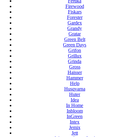
Fertika
Firewood
Fiskars
Forester
Gardex
Grandy
Gratar
Green Belt
Green Days
Grifon
Grillux
Grinda
Gross
Haisser
Hammer
Help
Husqvarna
Huter
Idea
In Home
Inbloom
InGreen
Intex
Jemix
Jett