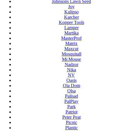
Johnsons Lawn Seed
Joy
Kalipso
Karcher
Kopper Tools
Lamper
Martika
MasterProf
Matrix
Maxcut
Mosquitall
Mr.Mouse
Nadzor
Nika
NV
Oasis
Ola Dom
Olsa
Palisad
PalPlay
Park
Patriot
Peter Peat
Picnic
Plantic