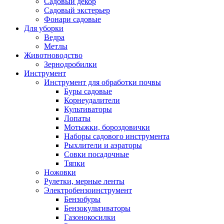
Садовый декор
Садовый экстерьер
Фонари садовые
Для уборки
Ведра
Метлы
Животноводство
Зернодробилки
Инструмент
Инструмент для обработки почвы
Буры садовые
Корнеудалители
Культиваторы
Лопаты
Мотыжки, бороздовички
Наборы садового инструмента
Рыхлители и аэраторы
Совки посадочные
Тяпки
Ножовки
Рулетки, мерные ленты
Электробензоинструмент
Бензобуры
Бензокультиваторы
Газонокосилки