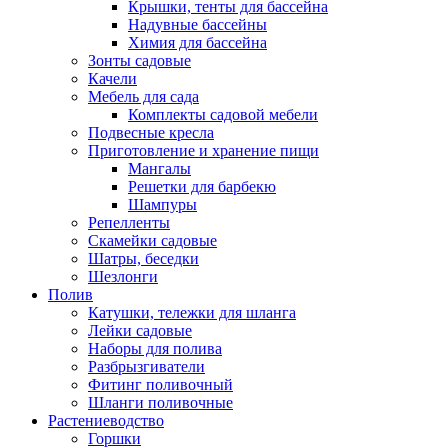
Крышки, тенты для бассейна
Надувные бассейны
Химия для бассейна
Зонты садовые
Качели
Мебель для сада
Комплекты садовой мебели
Подвесные кресла
Приготовление и хранение пищи
Мангалы
Решетки для барбекю
Шампуры
Репелленты
Скамейки садовые
Шатры, беседки
Шезлонги
Полив
Катушки, тележки для шланга
Лейки садовые
Наборы для полива
Разбрызгиватели
Фитинг поливочный
Шланги поливочные
Растениеводство
Горшки