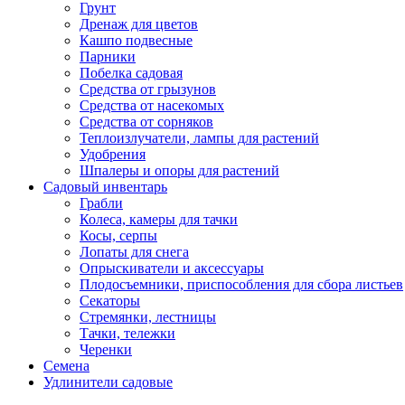
Грунт
Дренаж для цветов
Кашпо подвесные
Парники
Побелка садовая
Средства от грызунов
Средства от насекомых
Средства от сорняков
Теплоизлучатели, лампы для растений
Удобрения
Шпалеры и опоры для растений
Садовый инвентарь
Грабли
Колеса, камеры для тачки
Косы, серпы
Лопаты для снега
Опрыскиватели и аксессуары
Плодосъемники, приспособления для сбора листьев
Секаторы
Стремянки, лестницы
Тачки, тележки
Черенки
Семена
Удлинители садовые