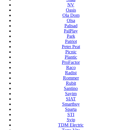
NV
Oasis
Ola Dom
Olsa
Palisad
PalPlay
Park
Patriot
Peter Peat
Picnic
Plantic
ProFactor
Raco
Radist
Rommer
Rubit
Santino
Sayim
SIAT
Smartbuy
Sparta
STI
Svip
TDM Electric