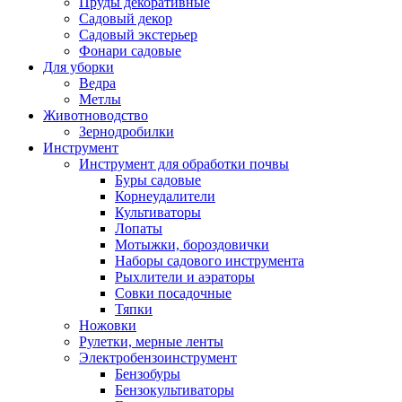
Пруды декоративные
Садовый декор
Садовый экстерьер
Фонари садовые
Для уборки
Ведра
Метлы
Животноводство
Зернодробилки
Инструмент
Инструмент для обработки почвы
Буры садовые
Корнеудалители
Культиваторы
Лопаты
Мотыжки, бороздовички
Наборы садового инструмента
Рыхлители и аэраторы
Совки посадочные
Тяпки
Ножовки
Рулетки, мерные ленты
Электробензоинструмент
Бензобуры
Бензокультиваторы