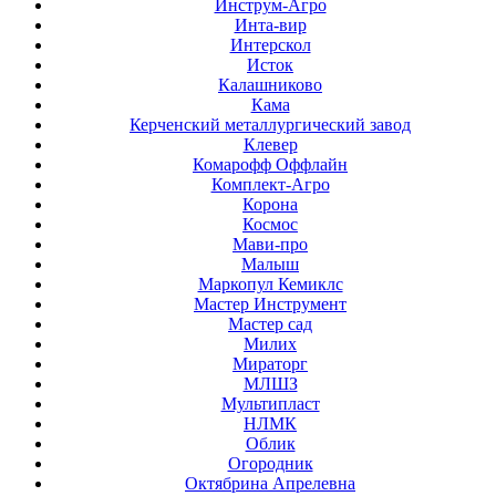
Инструм-Агро
Инта-вир
Интерскол
Исток
Калашниково
Кама
Керченский металлургический завод
Клевер
Комарофф Оффлайн
Комплект-Агро
Корона
Космос
Мави-про
Малыш
Маркопул Кемиклс
Мастер Инструмент
Мастер сад
Милих
Мираторг
МЛШЗ
Мультипласт
НЛМК
Облик
Огородник
Октябрина Апрелевна