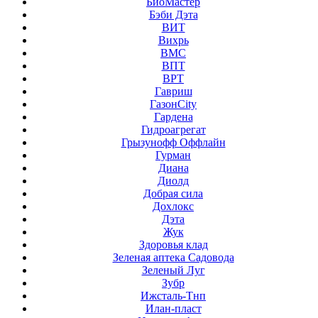
БиоМастер
Бэби Дэта
ВИТ
Вихрь
ВМС
ВПТ
ВРТ
Гавриш
ГазонCity
Гардена
Гидроагрегат
Грызунофф Оффлайн
Гурман
Диана
Диолд
Добрая сила
Дохлокс
Дэта
Жук
Здоровья клад
Зеленая аптека Садовода
Зеленый Луг
Зубр
Ижсталь-Тнп
Илан-пласт