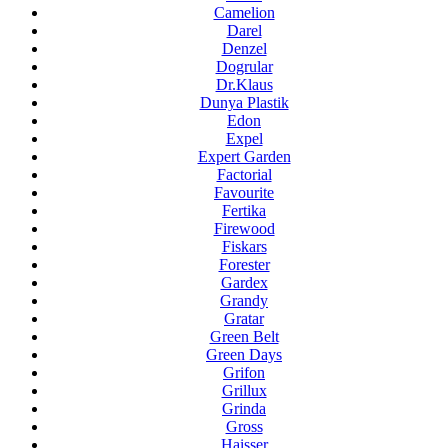
Camelion
Darel
Denzel
Dogrular
Dr.Klaus
Dunya Plastik
Edon
Expel
Expert Garden
Factorial
Favourite
Fertika
Firewood
Fiskars
Forester
Gardex
Grandy
Gratar
Green Belt
Green Days
Grifon
Grillux
Grinda
Gross
Haisser