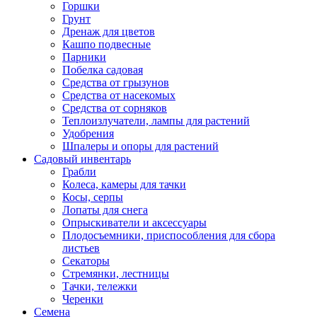
Горшки
Грунт
Дренаж для цветов
Кашпо подвесные
Парники
Побелка садовая
Средства от грызунов
Средства от насекомых
Средства от сорняков
Теплоизлучатели, лампы для растений
Удобрения
Шпалеры и опоры для растений
Садовый инвентарь
Грабли
Колеса, камеры для тачки
Косы, серпы
Лопаты для снега
Опрыскиватели и аксессуары
Плодосъемники, приспособления для сбора
листьев
Секаторы
Стремянки, лестницы
Тачки, тележки
Черенки
Семена