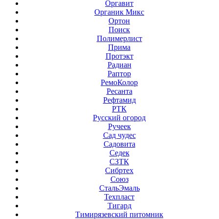
Оргавит
Органик Микс
Ортон
Поиск
Полимерлист
Прима
Протэкт
Радиан
Раптор
РемоКолор
Ресанта
Рефтамид
РТК
Русский огород
Ручеек
Сад чудес
Садовита
Седек
СЗТК
Сибртех
Союз
СтальЭмаль
Техпласт
Тигард
Тимирязевский питомник