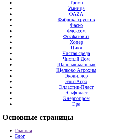
Трион
Умница
ФАZА
Фабрика грунтов
Фаско
Флексом
Фосфатовит
Хопер
Цикл
Чистая среда
Чистый Дом
Шашлык-машлык
Щелково Агрохим
Экокиллер
ЭлитАгро
Элластик-Пласт
Эльфпласт
Энергопром
Эра
Основные
страницы
Главная
Блог