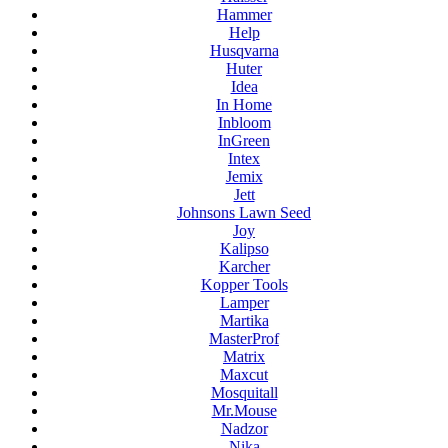
Hammer
Help
Husqvarna
Huter
Idea
In Home
Inbloom
InGreen
Intex
Jemix
Jett
Johnsons Lawn Seed
Joy
Kalipso
Karcher
Kopper Tools
Lamper
Martika
MasterProf
Matrix
Maxcut
Mosquitall
Mr.Mouse
Nadzor
Nika