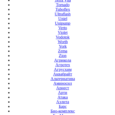
Terra Vita
Tornado
Tuboflex
Ultraflash
Uniel
Unipump
Verto
Violet
Vodotok
Worth
York
Zema
Zion
Агрикола
Агротех
Агрусхим
Аквабрайт
Альтернатива
Аминосил
Арнест
Арти
Атака
Аэлита
Барс
Био-комплекс