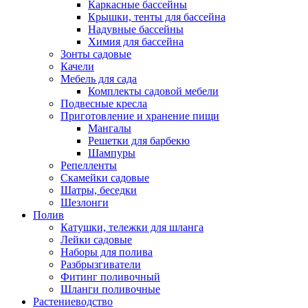
Каркасные бассейны
Крышки, тенты для бассейна
Надувные бассейны
Химия для бассейна
Зонты садовые
Качели
Мебель для сада
Комплекты садовой мебели
Подвесные кресла
Приготовление и хранение пищи
Мангалы
Решетки для барбекю
Шампуры
Репелленты
Скамейки садовые
Шатры, беседки
Шезлонги
Полив
Катушки, тележки для шланга
Лейки садовые
Наборы для полива
Разбрызгиватели
Фитинг поливочный
Шланги поливочные
Растениеводство