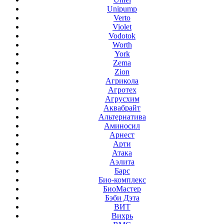
Unipump
Verto
Violet
Vodotok
Worth
York
Zema
Zion
Агрикола
Агротех
Агрусхим
Аквабрайт
Альтернатива
Аминосил
Арнест
Арти
Атака
Аэлита
Барс
Био-комплекс
БиоМастер
Бэби Дэта
ВИТ
Вихрь