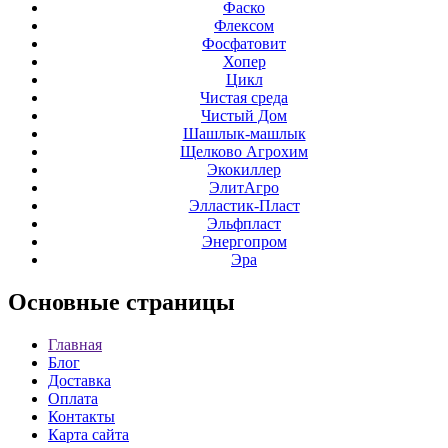
Фаско
Флексом
Фосфатовит
Хопер
Цикл
Чистая среда
Чистый Дом
Шашлык-машлык
Щелково Агрохим
Экокиллер
ЭлитАгро
Элластик-Пласт
Эльфпласт
Энергопром
Эра
Основные
страницы
Главная
Блог
Доставка
Оплата
Контакты
Карта сайта