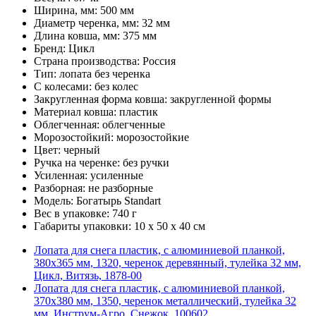
Ширина, мм: 500 мм
Диаметр черенка, мм: 32 мм
Длина ковша, мм: 375 мм
Бренд: Цикл
Страна производства: Россия
Тип: лопата без черенка
С колесами: без колес
Закругленная форма ковша: закругленной формы
Материал ковша: пластик
Облегченная: облегченные
Морозостойкий: морозостойкие
Цвет: черный
Ручка на черенке: без ручки
Усиленная: усиленные
Разборная: не разборные
Модель: Богатырь Standart
Вес в упаковке: 740 г
Габариты упаковки: 10 x 50 x 40 см
Лопата для снега пластик, с алюминиевой планкой,
380х365 мм, 1320, черенок деревянный, тулейка 32 мм,
Цикл, Витязь, 1878-00
Лопата для снега пластик, с алюминиевой планкой,
370х380 мм, 1350, черенок металлический, тулейка 32
мм, Инструм-Агро, Снежок, 100602