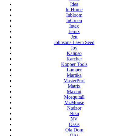
Idea
In Home
Inbloom
InGreen
Intex
Jemix
Jett
Johnsons Lawn Seed
Joy
Kalipso
Karcher
Kopper Tools
Lamper
Martika
MasterProf
Matrix
Maxcut
Mosquitall
Mr.Mouse
Nadzor
Nika
NV
Oasis
Ola Dom
Olsa