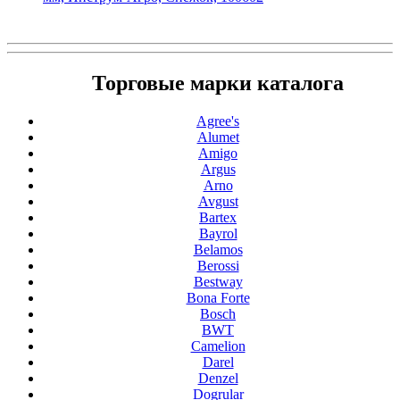
Торговые марки каталога
Agree's
Alumet
Amigo
Argus
Arno
Avgust
Bartex
Bayrol
Belamos
Berossi
Bestway
Bona Forte
Bosch
BWT
Camelion
Darel
Denzel
Dogrular