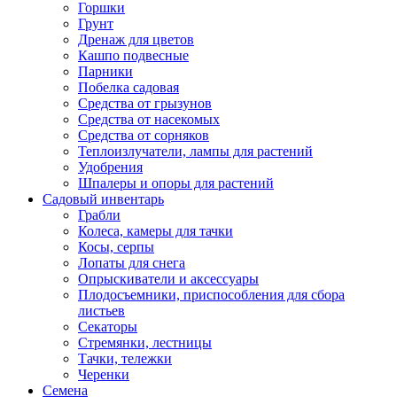
Горшки
Грунт
Дренаж для цветов
Кашпо подвесные
Парники
Побелка садовая
Средства от грызунов
Средства от насекомых
Средства от сорняков
Теплоизлучатели, лампы для растений
Удобрения
Шпалеры и опоры для растений
Садовый инвентарь
Грабли
Колеса, камеры для тачки
Косы, серпы
Лопаты для снега
Опрыскиватели и аксессуары
Плодосъемники, приспособления для сбора
листьев
Секаторы
Стремянки, лестницы
Тачки, тележки
Черенки
Семена