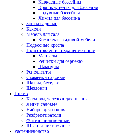
Каркасные бассейны
Крышки, тенты для бассейна
Надувные бассейны
Химия для бассейна
Зонты садовые
Качели
Мебель для сада
Комплекты садовой мебели
Подвесные кресла
Приготовление и хранение пищи
Мангалы
Решетки для барбекю
Шампуры
Репелленты
Скамейки садовые
Шатры, беседки
Шезлонги
Полив
Катушки, тележки для шланга
Лейки садовые
Наборы для полива
Разбрызгиватели
Фитинг поливочный
Шланги поливочные
Растениеводство