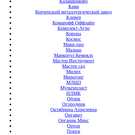
Калашниково
Кама
Керченский металлургический завод
Клевер
Комарофф Оффлайн
Комплект-Агро
Корона
Космос
Мави-про
Малыш
Маркопул Кемиклс
Мастер Инструмент
Мастер сад
Милих
Мираторг
МЛШЗ
Мультипласт
НЛМК
Облик
Огородник
Октябрина Апрелевна
Оргавит
Органик Микс
Ортон
Поиск