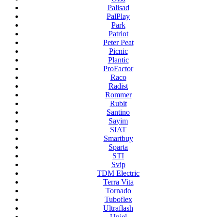
Palisad
PalPlay
Park
Patriot
Peter Peat
Picnic
Plantic
ProFactor
Raco
Radist
Rommer
Rubit
Santino
Sayim
SIAT
Smartbuy
Sparta
STI
Svip
TDM Electric
Terra Vita
Tornado
Tuboflex
Ultraflash
Uniel