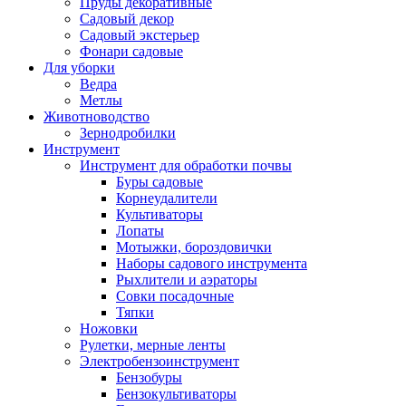
Пруды декоративные
Садовый декор
Садовый экстерьер
Фонари садовые
Для уборки
Ведра
Метлы
Животноводство
Зернодробилки
Инструмент
Инструмент для обработки почвы
Буры садовые
Корнеудалители
Культиваторы
Лопаты
Мотыжки, бороздовички
Наборы садового инструмента
Рыхлители и аэраторы
Совки посадочные
Тяпки
Ножовки
Рулетки, мерные ленты
Электробензоинструмент
Бензобуры
Бензокультиваторы