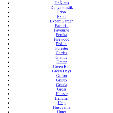
Dr.Klaus
Dunya Plastik
Edon
Expel
Expert Garden
Factorial
Favourite
Fertika
Firewood
Fiskars
Forester
Gardex
Grandy
Gratar
Green Belt
Green Days
Grifon
Grillux
Grinda
Gross
Haisser
Hammer
Help
Husqvarna
Huter