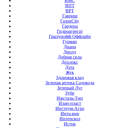
ВМС
ВПТ
ВРТ
Гавриш
ГазонCity
Гардена
Гидроагрегат
Грызунофф Оффлайн
Гурман
Диана
Диолд
Добрая сила
Дохлокс
Дэта
Жук
Здоровья клад
Зеленая аптека Садовода
Зеленый Луг
Зубр
Ижсталь-Тнп
Илан-пласт
Инструм-Агро
Инта-вир
Интерскол
Исток