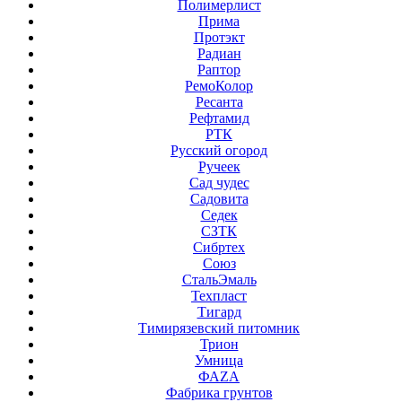
Полимерлист
Прима
Протэкт
Радиан
Раптор
РемоКолор
Ресанта
Рефтамид
РТК
Русский огород
Ручеек
Сад чудес
Садовита
Седек
СЗТК
Сибртех
Союз
СтальЭмаль
Техпласт
Тигард
Тимирязевский питомник
Трион
Умница
ФАZА
Фабрика грунтов