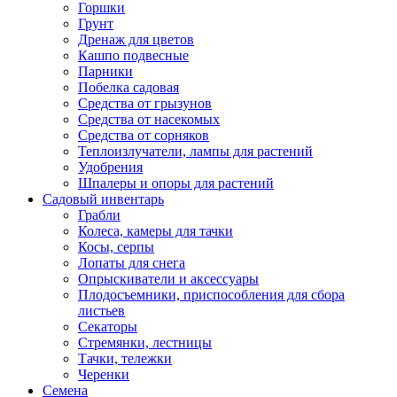
Горшки
Грунт
Дренаж для цветов
Кашпо подвесные
Парники
Побелка садовая
Средства от грызунов
Средства от насекомых
Средства от сорняков
Теплоизлучатели, лампы для растений
Удобрения
Шпалеры и опоры для растений
Садовый инвентарь
Грабли
Колеса, камеры для тачки
Косы, серпы
Лопаты для снега
Опрыскиватели и аксессуары
Плодосъемники, приспособления для сбора
листьев
Секаторы
Стремянки, лестницы
Тачки, тележки
Черенки
Семена