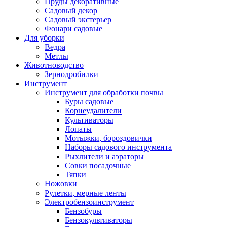
Пруды декоративные
Садовый декор
Садовый экстерьер
Фонари садовые
Для уборки
Ведра
Метлы
Животноводство
Зернодробилки
Инструмент
Инструмент для обработки почвы
Буры садовые
Корнеудалители
Культиваторы
Лопаты
Мотыжки, бороздовички
Наборы садового инструмента
Рыхлители и аэраторы
Совки посадочные
Тяпки
Ножовки
Рулетки, мерные ленты
Электробензоинструмент
Бензобуры
Бензокультиваторы