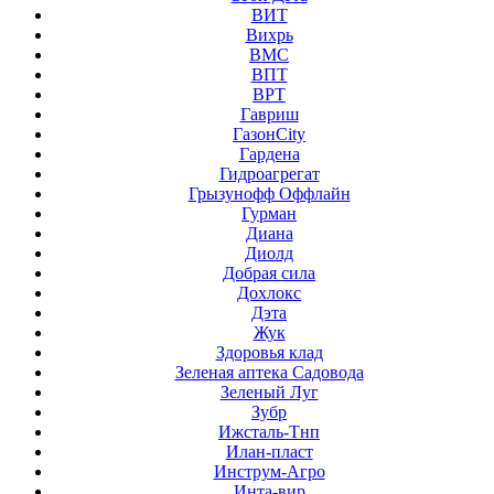
ВИТ
Вихрь
ВМС
ВПТ
ВРТ
Гавриш
ГазонCity
Гардена
Гидроагрегат
Грызунофф Оффлайн
Гурман
Диана
Диолд
Добрая сила
Дохлокс
Дэта
Жук
Здоровья клад
Зеленая аптека Садовода
Зеленый Луг
Зубр
Ижсталь-Тнп
Илан-пласт
Инструм-Агро
Инта-вир