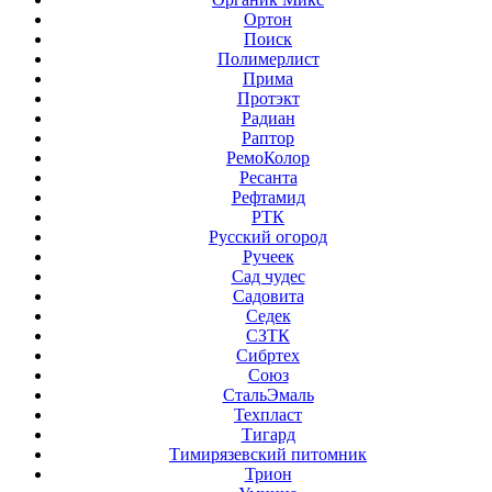
Ортон
Поиск
Полимерлист
Прима
Протэкт
Радиан
Раптор
РемоКолор
Ресанта
Рефтамид
РТК
Русский огород
Ручеек
Сад чудес
Садовита
Седек
СЗТК
Сибртех
Союз
СтальЭмаль
Техпласт
Тигард
Тимирязевский питомник
Трион