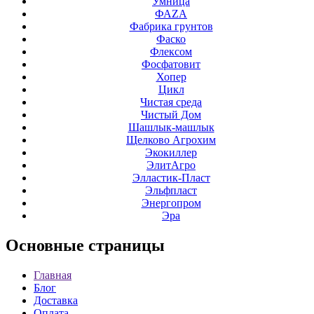
Умница
ФАZА
Фабрика грунтов
Фаско
Флексом
Фосфатовит
Хопер
Цикл
Чистая среда
Чистый Дом
Шашлык-машлык
Щелково Агрохим
Экокиллер
ЭлитАгро
Элластик-Пласт
Эльфпласт
Энергопром
Эра
Основные
страницы
Главная
Блог
Доставка
Оплата