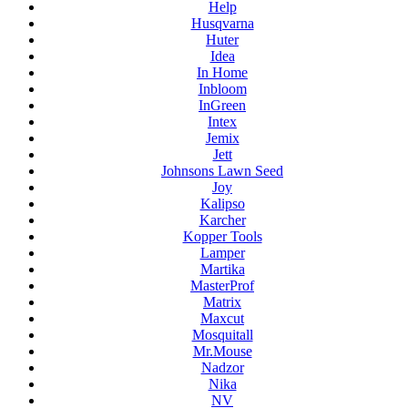
Help
Husqvarna
Huter
Idea
In Home
Inbloom
InGreen
Intex
Jemix
Jett
Johnsons Lawn Seed
Joy
Kalipso
Karcher
Kopper Tools
Lamper
Martika
MasterProf
Matrix
Maxcut
Mosquitall
Mr.Mouse
Nadzor
Nika
NV