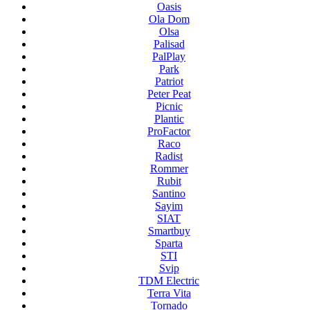
Oasis
Ola Dom
Olsa
Palisad
PalPlay
Park
Patriot
Peter Peat
Picnic
Plantic
ProFactor
Raco
Radist
Rommer
Rubit
Santino
Sayim
SIAT
Smartbuy
Sparta
STI
Svip
TDM Electric
Terra Vita
Tornado