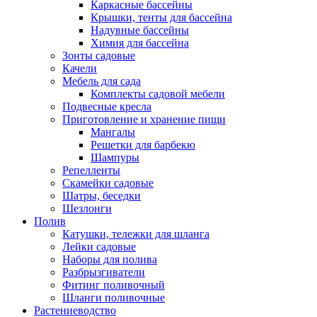
Каркасные бассейны
Крышки, тенты для бассейна
Надувные бассейны
Химия для бассейна
Зонты садовые
Качели
Мебель для сада
Комплекты садовой мебели
Подвесные кресла
Приготовление и хранение пищи
Мангалы
Решетки для барбекю
Шампуры
Репелленты
Скамейки садовые
Шатры, беседки
Шезлонги
Полив
Катушки, тележки для шланга
Лейки садовые
Наборы для полива
Разбрызгиватели
Фитинг поливочный
Шланги поливочные
Растениеводство