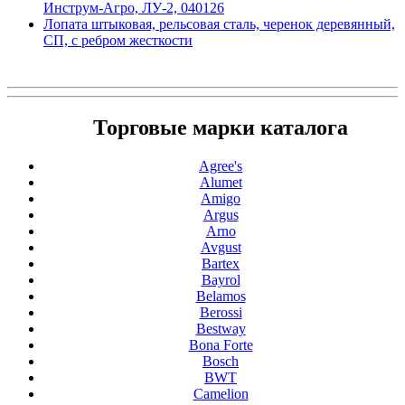
Инструм-Агро, ЛУ-2, 040126
Лопата штыковая, рельсовая сталь, черенок деревянный,
СП, с ребром жесткости
Торговые марки каталога
Agree's
Alumet
Amigo
Argus
Arno
Avgust
Bartex
Bayrol
Belamos
Berossi
Bestway
Bona Forte
Bosch
BWT
Camelion