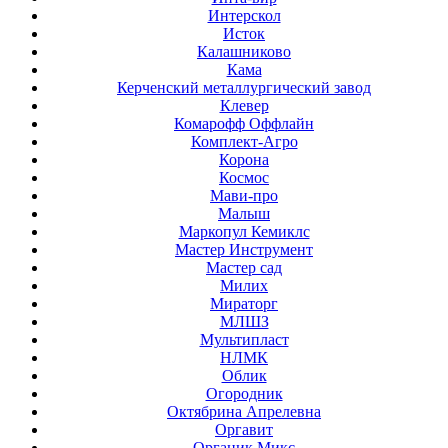
Интерскол
Исток
Калашниково
Кама
Керченский металлургический завод
Клевер
Комарофф Оффлайн
Комплект-Агро
Корона
Космос
Мави-про
Малыш
Маркопул Кемиклс
Мастер Инструмент
Мастер сад
Милих
Мираторг
МЛШЗ
Мультипласт
НЛМК
Облик
Огородник
Октябрина Апрелевна
Оргавит
Органик Микс