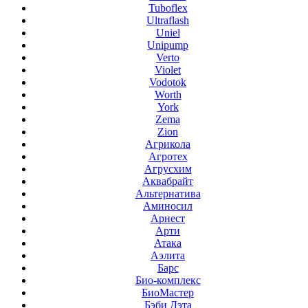
Tuboflex
Ultraflash
Uniel
Unipump
Verto
Violet
Vodotok
Worth
York
Zema
Zion
Агрикола
Агротех
Агрусхим
Аквабрайт
Альтернатива
Аминосил
Арнест
Арти
Атака
Аэлита
Барс
Био-комплекс
БиоМастер
Бэби Дэта