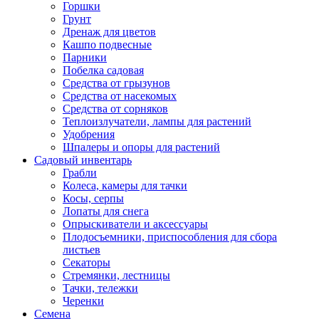
Горшки
Грунт
Дренаж для цветов
Кашпо подвесные
Парники
Побелка садовая
Средства от грызунов
Средства от насекомых
Средства от сорняков
Теплоизлучатели, лампы для растений
Удобрения
Шпалеры и опоры для растений
Садовый инвентарь
Грабли
Колеса, камеры для тачки
Косы, серпы
Лопаты для снега
Опрыскиватели и аксессуары
Плодосъемники, приспособления для сбора
листьев
Секаторы
Стремянки, лестницы
Тачки, тележки
Черенки
Семена