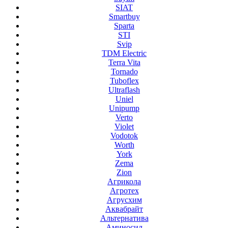
SIAT
Smartbuy
Sparta
STI
Svip
TDM Electric
Terra Vita
Tornado
Tuboflex
Ultraflash
Uniel
Unipump
Verto
Violet
Vodotok
Worth
York
Zema
Zion
Агрикола
Агротех
Агрусхим
Аквабрайт
Альтернатива
Аминосил