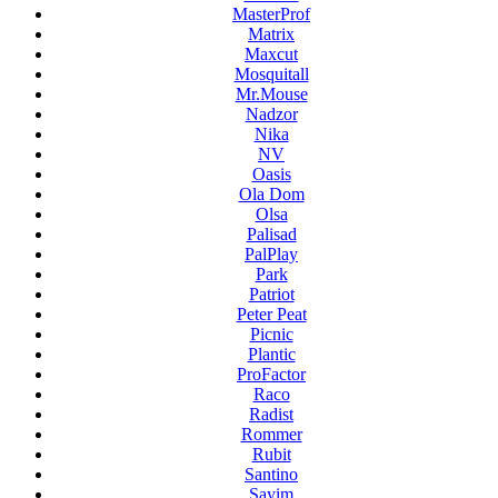
MasterProf
Matrix
Maxcut
Mosquitall
Mr.Mouse
Nadzor
Nika
NV
Oasis
Ola Dom
Olsa
Palisad
PalPlay
Park
Patriot
Peter Peat
Picnic
Plantic
ProFactor
Raco
Radist
Rommer
Rubit
Santino
Sayim