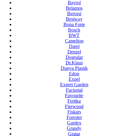
Bayrol
Belamos
Berossi
Bestway
Bona Forte
Bosch
BWT
Camelion
Darel
Denzel
Dogrular
Dr.Klaus
Dunya Plastik
Edon
Expel
Expert Garden
Factorial
Favourite
Fertika
Firewood
Fiskars
Forester
Gardex
Grandy
Gratar