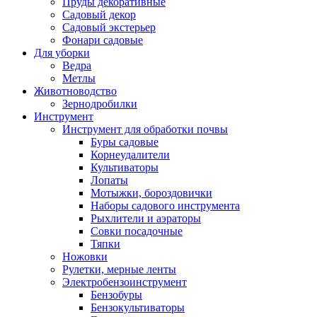
Пруды декоративные
Садовый декор
Садовый экстерьер
Фонари садовые
Для уборки
Ведра
Метлы
Животноводство
Зернодробилки
Инструмент
Инструмент для обработки почвы
Буры садовые
Корнеудалители
Культиваторы
Лопаты
Мотыжки, бороздовички
Наборы садового инструмента
Рыхлители и аэраторы
Совки посадочные
Тяпки
Ножовки
Рулетки, мерные ленты
Электробензоинструмент
Бензобуры
Бензокультиваторы