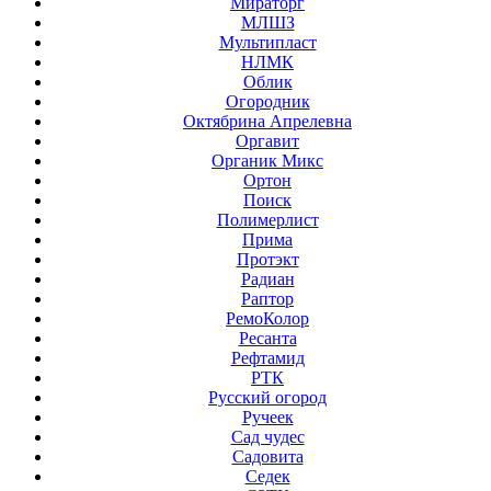
Мираторг
МЛШЗ
Мультипласт
НЛМК
Облик
Огородник
Октябрина Апрелевна
Оргавит
Органик Микс
Ортон
Поиск
Полимерлист
Прима
Протэкт
Радиан
Раптор
РемоКолор
Ресанта
Рефтамид
РТК
Русский огород
Ручеек
Сад чудес
Садовита
Седек