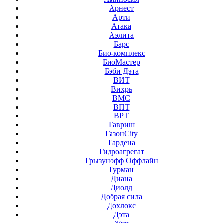
Арнест
Арти
Атака
Аэлита
Барс
Био-комплекс
БиоМастер
Бэби Дэта
ВИТ
Вихрь
ВМС
ВПТ
ВРТ
Гавриш
ГазонCity
Гардена
Гидроагрегат
Грызунофф Оффлайн
Гурман
Диана
Диолд
Добрая сила
Дохлокс
Дэта