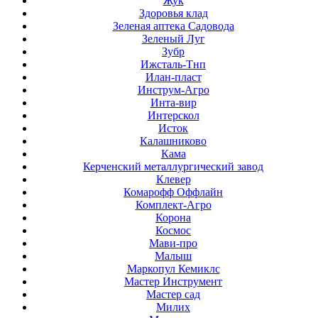
Жук
Здоровья клад
Зеленая аптека Садовода
Зеленый Луг
Зубр
Ижсталь-Тнп
Илан-пласт
Инструм-Агро
Инта-вир
Интерскол
Исток
Калашниково
Кама
Керченский металлургический завод
Клевер
Комарофф Оффлайн
Комплект-Агро
Корона
Космос
Мави-про
Малыш
Маркопул Кемиклс
Мастер Инструмент
Мастер сад
Милих