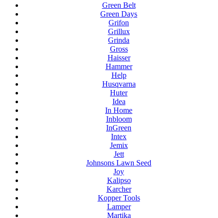
Green Belt
Green Days
Grifon
Grillux
Grinda
Gross
Haisser
Hammer
Help
Husqvarna
Huter
Idea
In Home
Inbloom
InGreen
Intex
Jemix
Jett
Johnsons Lawn Seed
Joy
Kalipso
Karcher
Kopper Tools
Lamper
Martika