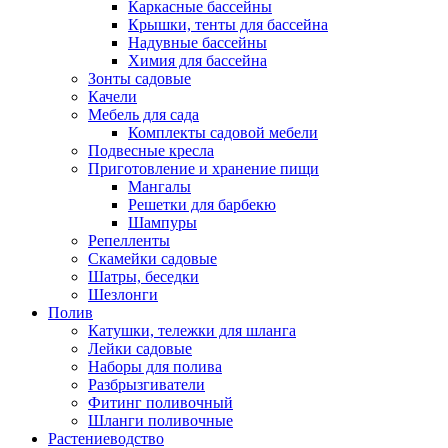
Каркасные бассейны
Крышки, тенты для бассейна
Надувные бассейны
Химия для бассейна
Зонты садовые
Качели
Мебель для сада
Комплекты садовой мебели
Подвесные кресла
Приготовление и хранение пищи
Мангалы
Решетки для барбекю
Шампуры
Репелленты
Скамейки садовые
Шатры, беседки
Шезлонги
Полив
Катушки, тележки для шланга
Лейки садовые
Наборы для полива
Разбрызгиватели
Фитинг поливочный
Шланги поливочные
Растениеводство