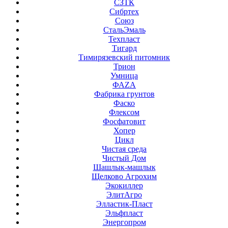
СЗТК
Сибртех
Союз
СтальЭмаль
Техпласт
Тигард
Тимирязевский питомник
Трион
Умница
ФАZА
Фабрика грунтов
Фаско
Флексом
Фосфатовит
Хопер
Цикл
Чистая среда
Чистый Дом
Шашлык-машлык
Щелково Агрохим
Экокиллер
ЭлитАгро
Элластик-Пласт
Эльфпласт
Энергопром